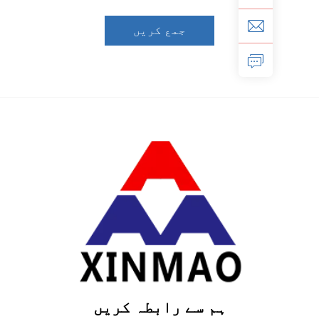
جمع کریں
ہم سے رابطہ کریں