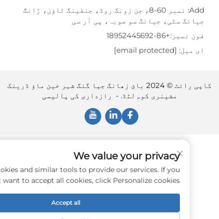
Add: نمبر 60-8، جن زونگ روڈ، جنفینگ ٹاؤن، ژانگ
گ سٹی، جیانگ سو صوبہ، پی آر سی
نمبر:
+86-18952445692
یل:
[email protected]
کاپی رائٹ © 2024 بائ زھانگ جیا گنگ شہر خین ماؤ ڈرینک
مشینری کو., لٹڈ. -
رازداری کی پالیسی
We value your privacy
e use cookies and similar tools to provide our services. If you
don't want to accept all cookies, click Personalize cookies.
Accept all