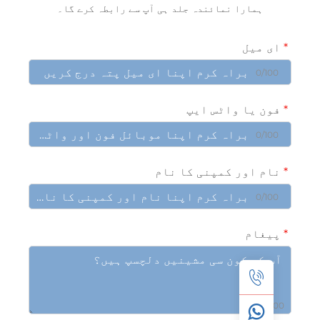
ہمارا نمائندہ جلد ہی آپ سے رابطہ کرے گا۔
ی میل
0/10
ون یا واٹس ایپ
0/10
ام اور کمپنی کا نام
0/10
یغام
0/10