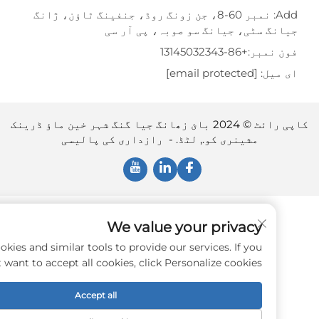
Add: نمبر 60-8، جن زونگ روڈ، جنفینگ ٹاؤن، ژانگ
گ سٹی، جیانگ سو صوبہ، پی آر سی
نمبر:
+86-13145032343
یل:
[email protected]
کاپی رائٹ © 2024 بائ زھانگ جیا گنگ شہر خین ماؤ ڈرینک
مشینری کو., لٹڈ. -
رازداری کی پالیسی
We value your privacy
e use cookies and similar tools to provide our services. If you
don't want to accept all cookies, click Personalize cookies.
Accept all