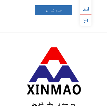
جمع کریں
ہم سے رابطہ کریں