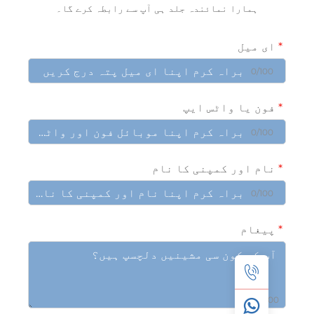
ہمارا نمائندہ جلد ہی آپ سے رابطہ کرے گا۔
ی میل
0/10
ون یا واٹس ایپ
0/10
ام اور کمپنی کا نام
0/10
یغام
0/10