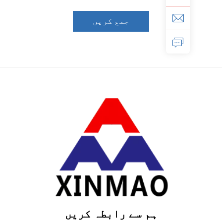
جمع کریں
ہم سے رابطہ کریں