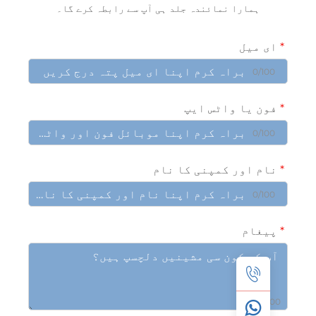
ہمارا نمائندہ جلد ہی آپ سے رابطہ کرے گا۔
ی میل
0/10
ون یا واٹس ایپ
0/10
ام اور کمپنی کا نام
0/10
یغام
0/10