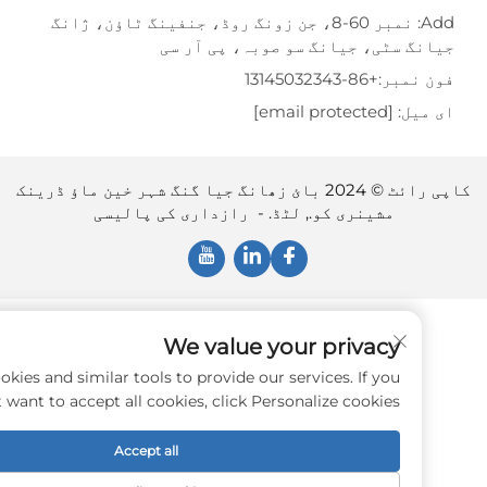
Add: نمبر 60-8، جن زونگ روڈ، جنفینگ ٹاؤن، ژانگ
گ سٹی، جیانگ سو صوبہ، پی آر سی
نمبر:
+86-13145032343
یل:
[email protected]
کاپی رائٹ © 2024 بائ زھانگ جیا گنگ شہر خین ماؤ ڈرینک
مشینری کو., لٹڈ. -
رازداری کی پالیسی
We value your privacy
e use cookies and similar tools to provide our services. If you
don't want to accept all cookies, click Personalize cookies.
Accept all