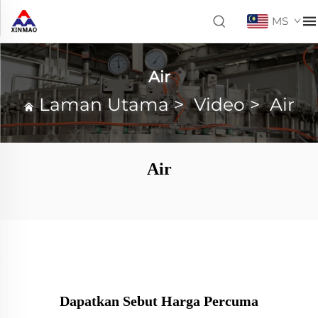
MS
Air
Laman Utama
>
Video
>
Air
Air
Dapatkan Sebut Harga Percuma