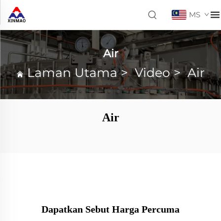
MS
Air
Laman Utama
>
Video
>
Air
Air
Dapatkan Sebut Harga Percuma