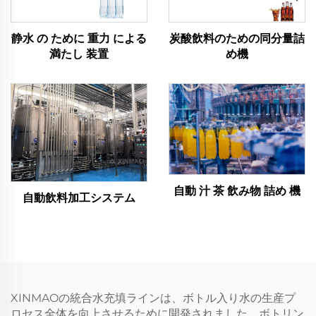
静水 の ために 重力 による
炭酸飲料のための同分量詰
満たし 装置
め機
自動 汁 茶 飲み物 詰め 機
自動飲料加工システム
XINMAOの統合水充填ラインは、ボトル入り水の生産プ
ロセス全体を向上させるために開発されました。ボトリン