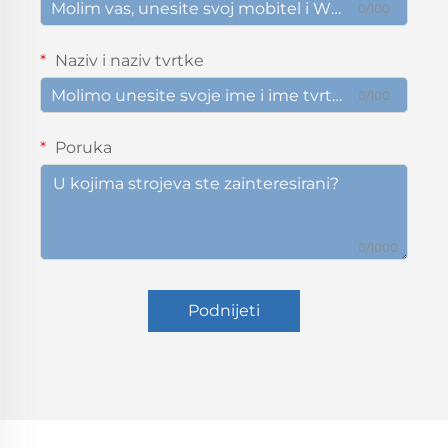
0/100
Naziv i naziv tvrtke
0/100
Poruka
0/1000
Podnijeti