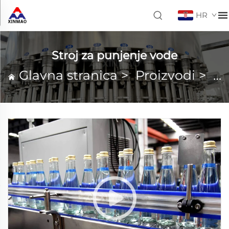
HR
Stroj za punjenje vode
Glavna stranica
>
Proizvodi
>
St