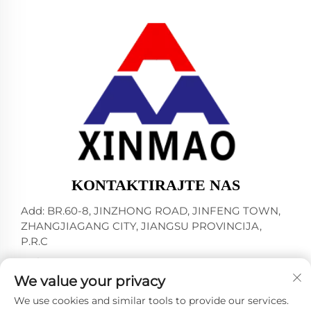
KONTAKTIRAJTE NAS
Add: BR.60-8, JINZHONG ROAD, JINFENG TOWN,
ZHANGJIAGANG CITY, JIANGSU PROVINCIJA,
P.R.C
-Tel:
+86-13145032343
We value your privacy
E-mail:
[email protected]
We use cookies and similar tools to provide our services.