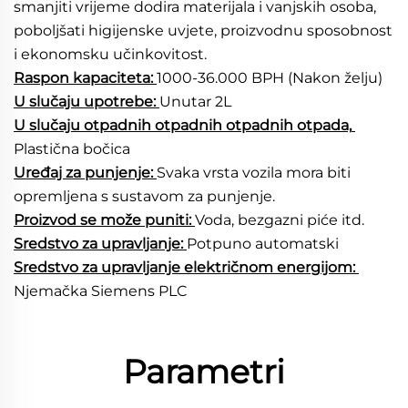
smanjiti vrijeme dodira materijala i vanjskih osoba, 
poboljšati higijenske uvjete, proizvodnu sposobnost 
i ekonomsku učinkovitost. 
Raspon kapaciteta: 
1000-36.000 BPH (Nakon želju) 
U slučaju upotrebe: 
Unutar 2L 
U slučaju otpadnih otpadnih otpadnih otpada, 
Plastična bočica 
Uređaj za punjenje: 
Svaka vrsta vozila mora biti 
opremljena s sustavom za punjenje. 
Proizvod se može puniti: 
Voda, bezgazni piće itd. 
Sredstvo za upravljanje: 
Potpuno automatski 
Sredstvo za upravljanje električnom energijom: 
Njemačka Siemens PLC 
Parametri