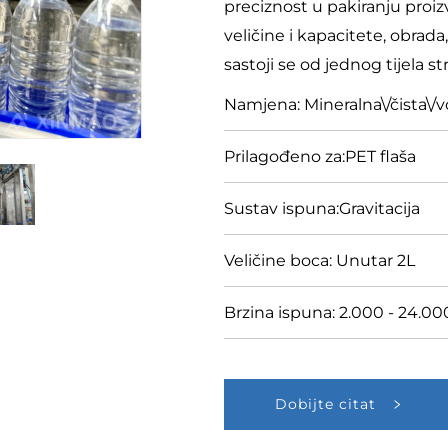
preciznost u pakiranju proiz
veličine i kapacitete, obrada
sastoji se od jednog tijela st
Namjena: Mineralna\/čista\/
Prilagođeno za:PET flaša
Sustav ispuna:Gravitacija
Veličine boca: Unutar 2L
Brzina ispuna: 2.000 - 24.
Dobijte citat