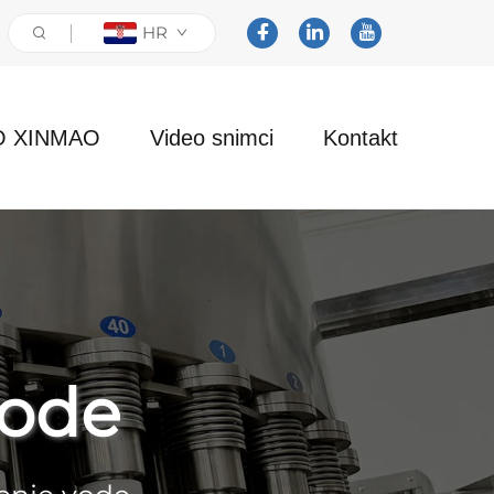
HR
O XINMAO
Video snimci
Kontakt
vode