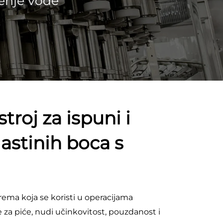
jenje vode
troj za ispuni i
lastinih boca s
rema koja se koristi u operacijama
a piće, nudi učinkovitost, pouzdanost i