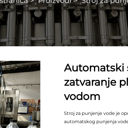
stranica
>
Proizvodi
>
Stroj za pun
Automatski s
zatvaranje p
vodom
Stroj za punjenje vode je op
automatskog punjenja vode z