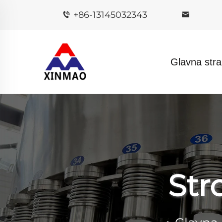
+86-13145032343
Glavna stra
Str