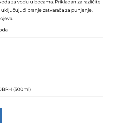
voda za vodu u bocama. Prikladan za različite
, uključujući pranje zatvarača za punjenje,
rojeva.
voda
000BPH (500ml)