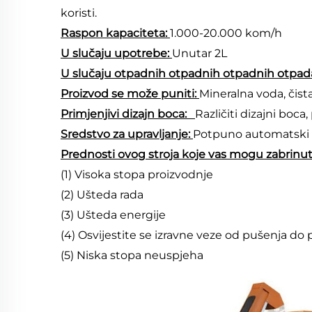
koristi. 
Raspon kapaciteta: 
1.000-20.000 kom/h   
U slučaju upotrebe: 
Unutar 2L 
U slučaju otpadnih otpadnih otpadnih otpada
Proizvod se može puniti: 
Mineralna voda, čista 
Primjenjivi dizajn boca:   
Različiti dizajni boca
Sredstvo za upravljanje: 
Potpuno automatski 
Prednosti ovog stroja koje vas mogu zabrinuti
(1) Visoka stopa proizvodnje 
(2) Ušteda rada 
(3) Ušteda energije 
(4) Osvijestite se izravne veze od pušenja do 
(5) Niska stopa neuspjeha 