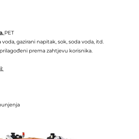
, 
PET 
voda, gazirani napitak, sok, soda voda, itd.   
, prilagođeni prema zahtjevu korisnika.   
: 
punjenja 