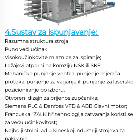
4.Sustav za ispunjavanje: 
Razumna struktura stroja 
Puno veći učinak 
Visokoučinkovite mlaznice za ispiranje; 
Ležajevi otporni na koroziju NSK ili SKF; 
Mehaničko punjenje ventila, punjenje mjerača 
protoka, punjenje za vaganje ili punjenje za lasersko 
pozicioniranje po izboru; 
Otvoreni dizajn za prijenos zupčanika; 
Siemens PLC & Danfoss VFD & ABB Glavni motor; 
Francuska "ZALKIN" tehnologija zatvaranja koristi se 
za veću učinkovitost; 
Najbolji stolni rad u kineskoj industriji strojeva za 
pakiranje 