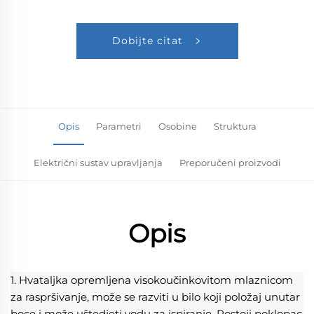
Dobijte citat
Opis
Parametri
Osobine
Struktura
Električni sustav upravljanja
Preporučeni proizvodi
Opis
1. Hvataljka opremljena visokoučinkovitom mlaznicom 
za raspršivanje, može se razviti u bilo koji položaj unutar 
boce i može uštedjeti vodu za ispiranje. Postoji poklopac 