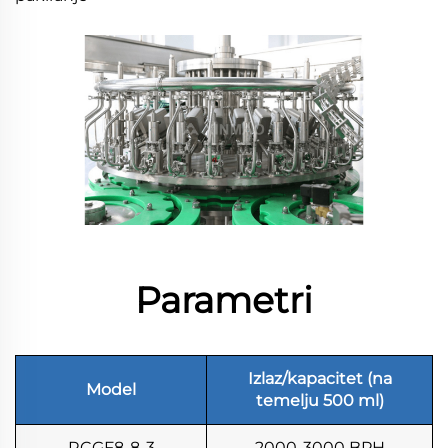
Parametri
Izlaz/kapacitet (na
Model
temelju 500 ml)
RCGF8-8-3
2000-3000 BPH