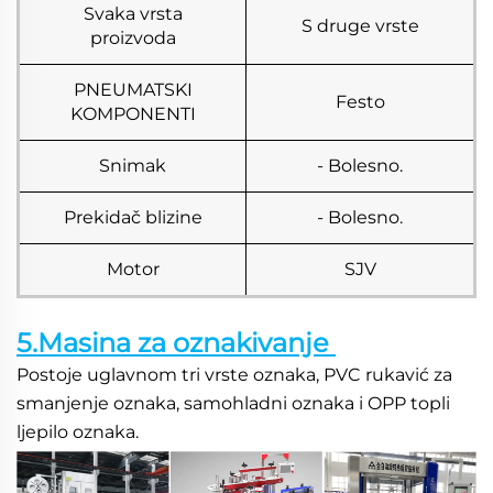
Svaka vrsta
S druge vrste
proizvoda
PNEUMATSKI
Festo
KOMPONENTI
Snimak
- Bolesno.
Prekidač blizine
- Bolesno.
Motor
SJV
5.Masina za oznakivanje 
Postoje uglavnom tri vrste oznaka, PVC rukavić za 
smanjenje oznaka, samohladni oznaka i OPP topli 
ljepilo oznaka. 