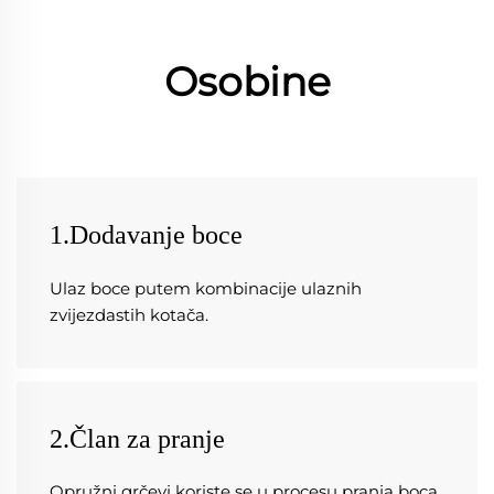
Osobine
1.Dodavanje boce
Ulaz boce putem kombinacije ulaznih 
zvijezdastih kotača. 
2.Član za pranje
Opružni grčevi koriste se u procesu pranja boca. 