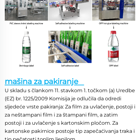
mašina za pakiranje   
U skladu s člankom 11. stavkom 1. točkom (a) Uredbe 
(EZ) br. 1225/2009 Komisija je odlučila da odredi 
sljedeće vrste pakiranja: Za film za uvlačenje, postoji i 
za neštampani film i za štampani film, a zatim 
postoji i za uvlačenje s kartonskim pločom. Za 
kartonske pakirnice postoje tip zapečaćivanja traka i 
tip pečatosti toplim ljepilom. 