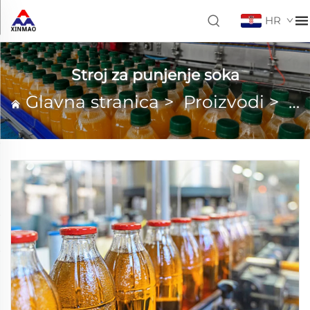
HR
Stroj za punjenje soka
Glavna stranica
>
Proizvodi
>
St