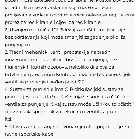
iznad mlaznice za prskanje koji može spriječiti 
prolijevanje vode; a ispod mlaznica nalaze se regulatorni 
prorez za recikliranje i cijevi za recikliranje. 
2. Usvojen njemački IGUS ležaj za zaštitu od korozije 
bez održavanja koji može smanjiti zagađenje okoliša 
punjenjem. 
3. Tlačni mehanički ventil predstavlja napredni 
inozemni dizajn s velikom brzinom punjenja, bez 
higijenskih kutnih džepova, nekoliko dijelova za 
brtvljenje i preciznom kontrolom razine tekućine. Cijeli 
ventil za punjenje izrađen je od 316L. 
4. Sustav za punjenje ima CIP cirkulacijski sustav za 
pranje cjevovoda i lažne čaše koja se koristi za čišćenje 
ventila za punjenje. Ovaj sustav može učinkovito očistiti 
cijev za sok, spremnik za tekućinu i ventil za punjenje 
itd. 
5. Glava za zatvaranje je dvonamjenska; pogodan je za 
ravne i sportske kape. 