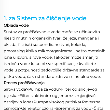
1. za Sistem za čišćenje vode 
Obrada vode   
Sustav za pročišćavanje vode može se učinkovito 
riješiti mutnih organskih tvari, željeza, mangana i 
oksida, filtrirati suspendirane tvari, koloida, 
preostalog kisika mikroorganizama i nešto metalnih 
iona u izvoru sirove vode. Također može smanjiti 
tvrdoću vode kako bi sve specifikacije kvalitete 
vode u potpunosti zadovoljile državne standarde za 
pitku vodu, čak i standard zdrave mineralne vode. 
Proces pročišćavanja: 
Sirova voda>Pumpa za vodu>Filter od silicijevog 
pijeska>Filter s aktivnim ugljenom>Izmjenjivač 
natrijevih iona>Pumpa visokog pritiska>Reverzna 
osmoza>Generator ozona>Spremnik za vodu>Čista 