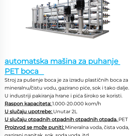
automatska mašina za puhanje 
PET boca   
Stroj za pušenje boca je za izradu plastičnih boca za 
mineralnu/čistu vodu, gazirano piće, sok i tako dalje. 
U industriji pakiranja hrane i pića široko se koristi. 
Raspon kapaciteta: 
1.000-20.000 kom/h   
U slučaju upotrebe: 
Unutar 2L 
U slučaju otpadnih otpadnih otpadnih otpada, 
PET 
Proizvod se može puniti: 
Mineralna voda, čista voda, 
gazirani napitak, sok, soda voda, itd.   