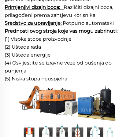
Primjenjivi dizajn boca:   
Različiti dizajni boca, 
prilagođeni prema zahtjevu korisnika.   
Sredstvo za upravljanje: 
Potpuno automatski 
Prednosti ovog stroja koje vas mogu zabrinuti: 
(1) Visoka stopa proizvodnje 
(2) Ušteda rada 
(3) Ušteda energije 
(4) Osvijestite se izravne veze od pušenja do 
punjenja 
(5) Niska stopa neuspjeha 