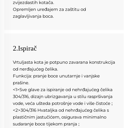
zvijezdastih kotača. 
Opremljen uređajem za zaštitu od 
zaglavljivanja boca. 
2.Ispirač
Vrtuljasta kota je potpuno zavarana konstrukcija 
od nerđajućeg čelika. 
Funkcija: pranje boce unutarnje i vanjske 
prašine. 
<1>Sve glave za ispiranje od nehrđajućeg čelika 
304/316, dizajn ubrizgavanja u stilu raspršivanja 
vode, veća ušteda potrošnje vode i više čistoće 
;
<2>304/316 Hvataljka od nehrđajućeg čelika s 
plastičnim jastučićem, osigurava minimalno 
sudaranje boce tijekom pranja 
;