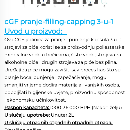
cGF pranje-filling-capping 3-u-1 
Uvod u proizvod:   
Ova CGF jedinica za pranje i punjenje kapsula 3 u 1: 
strojevi za piće koristi se za proizvodnju poliesterske 
mineralne vode u bočicama, čiste vode, strojeva za 
alkoholne piće i drugih strojeva za piće bez plina. 
Uređaji za piće mogu završiti sav proces kao što su 
pranje boca, punjenje i zapečaćivanje, mogu 
smanjiti vrijeme dodira materijala i vanjskih osoba, 
poboljšati higijenske uvjete, proizvodnu sposobnost 
i ekonomsku učinkovitost. 
Raspon kapaciteta: 
1000-36.000 BPH (Nakon želju) 
U slučaju upotrebe: 
Unutar 2L 
U slučaju otpadnih otpadnih otpadnih otpada, 