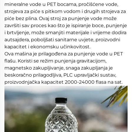
mineralne vode u PET bocama, pročišćene vode, 
strojeva za piće s pitkom vodom i drugih strojeva za 
piće bez plina. Ovaj stroj za punjenje vode može 
završiti sav proces kao što je ispiranje boce, punjenje 
i brtvljenje, može smanjiti materijale i vrijeme dodira 
autsajdera, poboljšati sanitarne uvjete, proizvodni 
kapacitet i ekonomsku učinkovitost. 
Ova mašina je prilagođena za punjenje vode u PET 
flašu. Koristi se režim punjenja gravitacijom, 
magnetsko zakupljivanje, snaga zakupljanja je 
beskoračno prilagodljiva, PLC upravljački sustav, 
proizvodnjačka kapacitet 2000-24000 flasa na sat. 