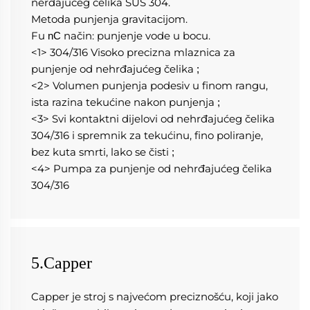
nerđajućeg čelika SUS 304. 
Metoda punjenja gravitacijom. 
Fu 
način: punjenje vode u bocu. 
nC 
<1> 304/316 Visoko precizna mlaznica za 
punjenje od nehrđajućeg čelika 
;
<2> Volumen punjenja podesiv u finom rangu, 
ista razina tekućine nakon punjenja 
;
<3> Svi kontaktni dijelovi od nehrđajućeg čelika 
304/316 i spremnik za tekućinu, fino poliranje, 
bez kuta smrti, lako se čisti 
;
<4> Pumpa za punjenje od nehrđajućeg čelika 
304/316 
5.Capper
Capper je stroj s najvećom preciznošću, koji jako 