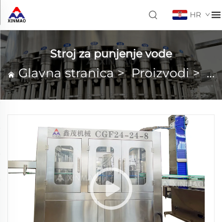
HR
Stroj za punjenje vode
Glavna stranica
>
Proizvodi
>
St