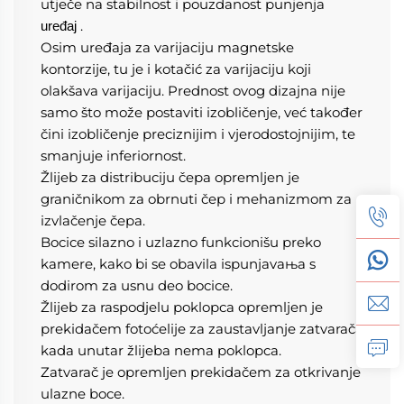
utječe na stabilnost i pouzdanost punjenja 
.
uređaj 
Osim uređaja za varijaciju magnetske 
kontorzije, tu je i kotačić za varijaciju koji 
olakšava varijaciju. Prednost ovog dizajna nije 
samo što može postaviti izobličenje, već također 
čini izobličenje preciznijim i vjerodostojnijim, te 
smanjuje inferiornost. 
Žlijeb za distribuciju čepa opremljen je 
graničnikom za obrnuti čep i mehanizmom za 
izvlačenje čepa. 
Bocice silazno i uzlazno funkcionišu preko 
kamere, kako bi se obavila ispunjavaњa s 
dodirom za usnu deo bocice. 
Žlijeb za raspodjelu poklopca opremljen je 
prekidačem fotoćelije za zaustavljanje zatvarača 
kada unutar žlijeba nema poklopca. 
Zatvarač je opremljen prekidačem za otkrivanje 
ulazne boce. 