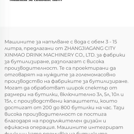
ръкавите
Машините за напълване с вода с обем 3 - 15
литра, предлагани от ZHANGJIAGANG CITY
XINMAO DRINK MACHINERY CO., LTD. за фабрики
за бутилизиране, разполагат с висока
производителност. Те са проектирани да
отговарят на нуждите за големомасовно
производство на фабриките за бутилизиране.
Могат да обработват широк спектър от
размери на бутилки, включително 3л, 5л, 10л и
15л, с производствени капацитети, които
достигат от 200 до 800 бутилки на час. Тази
висока производителност се постига
благодаря на продължителен дизайн и
ефикасна операция. Машините интегрират
функции като промивка на бутилките,