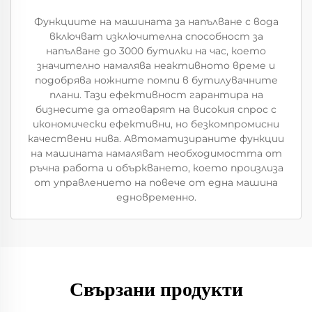
Функциите на машината за напълване с вода
включват изключителна способност за
напълване до 3000 бутилки на час, което
значително намалява неактивното време и
подобрява ножните помпи в бутилувачните
плани. Тази ефективност гарантира на
бизнесите да отговарят на високия спрос с
икономически ефективни, но безкомпромисни
качествени нива. Автоматизираните функции
на машината намаляват необходимостта от
ръчна работа и объркването, което произлиза
от управлението на повече от една машина
едновременно.
Свързани продукти