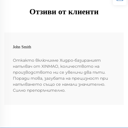
Отзиви от клиенти
John Smith
Откакто включихме Хидро-базираният
напълвач от XINMAO, количеството на
производството ни се увеличи два пъти.
Поради това, загубата на прецизност при
напълването също се намали значително.
Силно препоръчително.