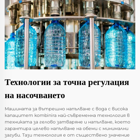
Технологии за точна регулация
на насочването
Машината за вътрешно напълване с вода с висока
капацитет kombinira най-съвременна технология в
техниката за гелово затваряне и напълване, което
гарантира целево напълване на обеми с минимални
загуби. Тази технология е от съществено значение