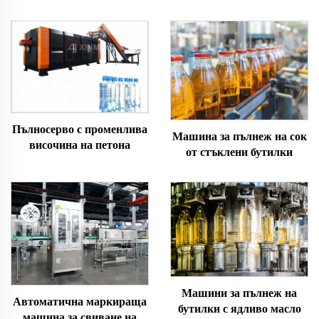
Пълносерво с променлива
Машина за пълнеж на сок
височина на петона
от стъклени бутилки
Машини за пълнеж на
Автоматична маркираща
бутилки с ядливо масло
машина за свиване на