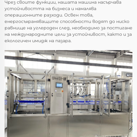
Чрез своите функции, нашата машина насърчава
устойчивостта на бизнеса и намалява
операционните разходи. Освен това,
енергосъхраняващите способности водят до ниско
равнище на углероден след, необходимо за постигане
на международните цели за устойчивост, както и за
екологичен имидж на пазара.