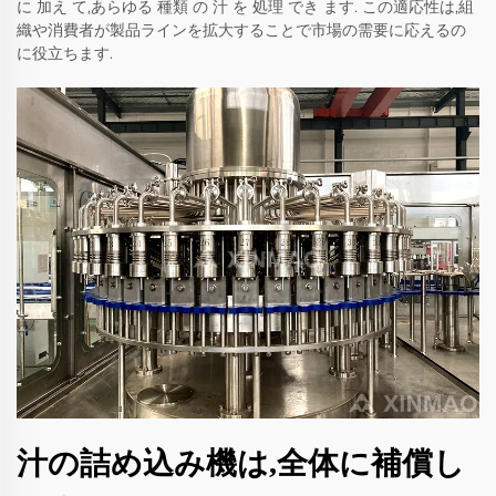
に 加え て,あらゆる 種類 の 汁 を 処理 でき ます. この適応性は,組
織や消費者が製品ラインを拡大することで市場の需要に応えるの
に役立ちます.
汁の詰め込み機は,全体に補償し