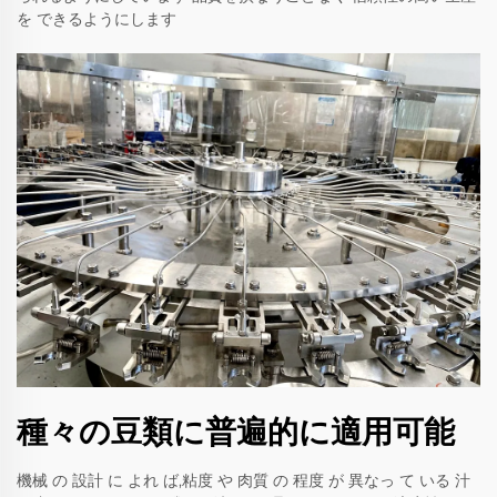
を できるようにします
種々の豆類に普遍的に適用可能
機械 の 設計 に よれ ば,粘度 や 肉質 の 程度 が 異なっ て いる 汁