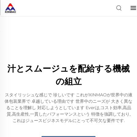
汁とスムージュを配給する機械
の組立
スタイリッシュな感じで 珍しいです これがXINMAOが世界中の液
体包装業界で 卓越している理由です 世界中のニーズが 大きく異な
ることを理解し 対応しようとしています Everは,コスト効率,高品
質,高生産性,一貫したパフォーマンスという 特徴を強調しており,
これはジュースビジネスモデルにとって不可欠な要件です.