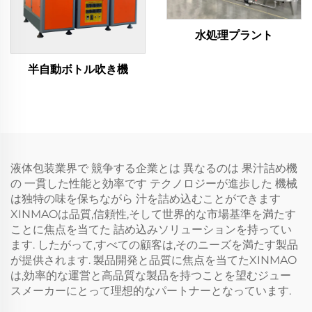
水処理プラント
半自動ボトル吹き機
液体包装業界で 競争する企業とは 異なるのは 果汁詰め機
の 一貫した性能と効率です テクノロジーが進歩した 機械
は独特の味を保ちながら 汁を詰め込むことができます
XINMAOは品質,信頼性,そして世界的な市場基準を満たす
ことに焦点を当てた 詰め込みソリューションを持ってい
ます. したがって,すべての顧客は,そのニーズを満たす製品
が提供されます. 製品開発と品質に焦点を当てたXINMAO
は,効率的な運営と高品質な製品を持つことを望むジュー
スメーカーにとって理想的なパートナーとなっています.