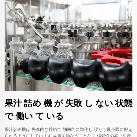
果汁 詰め 機 が 失敗 し ない 状態
で 働い て いる
果汁詰め機は 先進的な技術で 効率的に動作し 誤りも最小限に抑え
られるようにしています 品質を損なうことなく 信頼性の高い生産