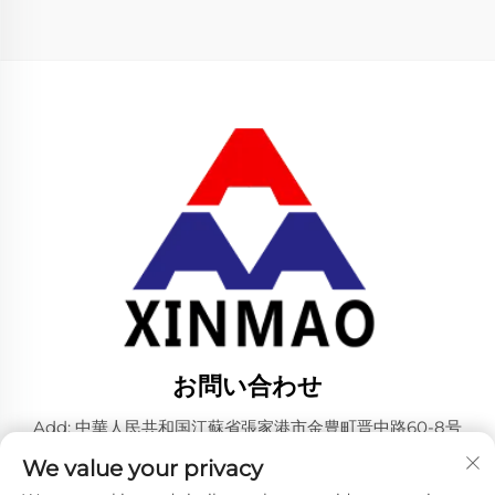
お問い合わせ
Add: 中華人民共和国江蘇省張家港市金豊町晋中路60-8号
電話番号：
+86-18952445692
We value your privacy
メールアドレス：
[email protected]