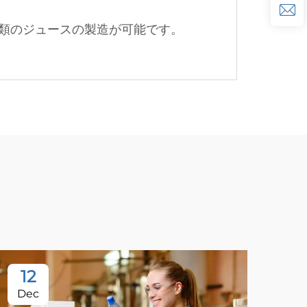
類のジュースの製造が可能です。
12
1
Dec
De