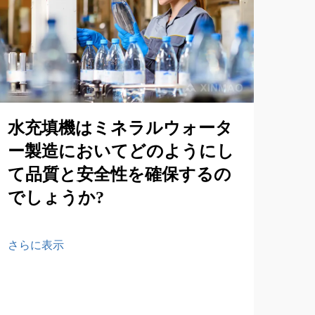
水充填機はミネラルウォータ
ー製造においてどのようにし
て品質と安全性を確保するの
でしょうか?
グ
詰
さらに表示
ら
さら