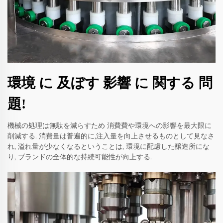
環境 に 及ぼす 影響 に 関する 問
題!
機械の処理は無駄を減らすため 消費費や環境への影響を最大限に
削減する. 消費量は普遍的に,注入量を向上させるものとして見なさ
れ, 溢れ量が少なくなるということは, 環境に配慮した醸造所にな
り, ブランドの全体的な持続可能性が向上する.