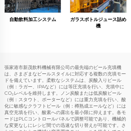
ガラスボトルジュース詰め
自動飲料加工システム
機
張家港市新茂飲料機械有限公司の最先端のビール充填機
は、さまざまなビールスタイルに対応する複数の充填モー
ドを備えています。柔軟なシステムは、炭酸入りビール
（例：ラガー、IPAなど）には等圧充填を行い、充填中に
CO₂レベルを維持します。ノン炭酸または低炭酸ビール
（例：スタウト、ポーターなど）には重力充填を行い、酸
化に敏感なクラフトビール（例：樽熟成エールなど）には
真空充填を行い、酸素への露出を最小限に抑えます。各モ
ードはPLCコントロールパネルで調整可能であり、機械的
な変更なしにレシピ間での迅速な切り替えが可能です。さ