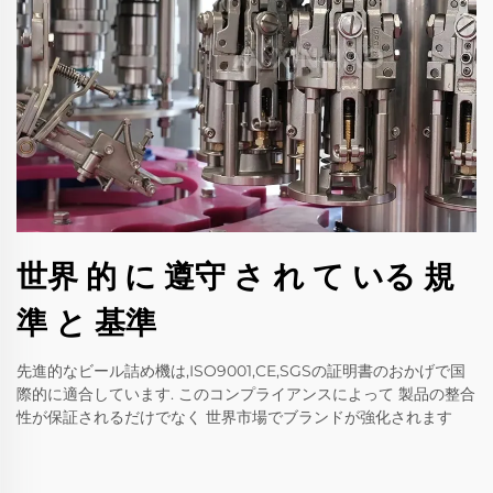
世界 的 に 遵守 さ れ て いる 規
準 と 基準
先進的なビール詰め機は,ISO9001,CE,SGSの証明書のおかげで国
際的に適合しています. このコンプライアンスによって 製品の整合
性が保証されるだけでなく 世界市場でブランドが強化されます