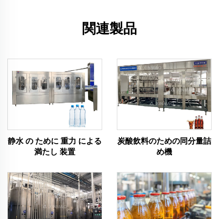
関連製品
静水 の ために 重力 による
炭酸飲料のための同分量詰
満たし 装置
め機