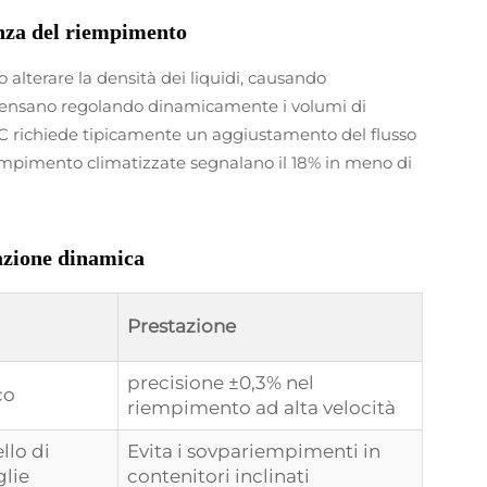
anza del riempimento
 alterare la densità dei liquidi, causando
mpensano regolando dinamicamente i volumi di
 richiede tipicamente un aggiustamento del flusso
riempimento climatizzate segnalano il 18% in meno di
razione dinamica
Prestazione
precisione ±0,3% nel
co
riempimento ad alta velocità
ello di
Evita i sovpariempimenti in
glie
contenitori inclinati