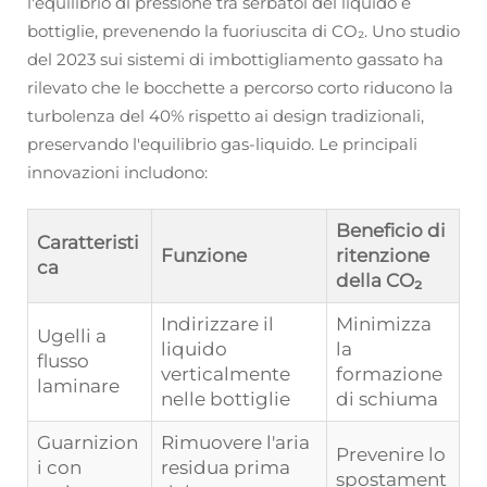
l'equilibrio di pressione tra serbatoi del liquido e
bottiglie, prevenendo la fuoriuscita di CO₂. Uno studio
del 2023 sui sistemi di imbottigliamento gassato ha
rilevato che le bocchette a percorso corto riducono la
turbolenza del 40% rispetto ai design tradizionali,
preservando l'equilibrio gas-liquido. Le principali
innovazioni includono:
Beneficio di
Caratteristi
Funzione
ritenzione
ca
della CO₂
Indirizzare il
Minimizza
Ugelli a
liquido
la
flusso
verticalmente
formazione
laminare
nelle bottiglie
di schiuma
Guarnizion
Rimuovere l'aria
Prevenire lo
i con
residua prima
spostament