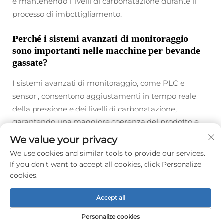
e mantenendo i livelli di carbonatazione durante il
processo di imbottigliamento.
Perché i sistemi avanzati di monitoraggio
sono importanti nelle macchine per bevande
gassate?
I sistemi avanzati di monitoraggio, come PLC e
sensori, consentono aggiustamenti in tempo reale
della pressione e dei livelli di carbonatazione,
garantendo una maggiore coerenza del prodotto e
una riduzione del consumo energetico.
We value your privacy
We use cookies and similar tools to provide our services.
If you don't want to accept all cookies, click Personalize
Prec :
Macchina per il riempimento della birra: Pulizia CIP per standard produttivi igienici
cookies.
Successivo:
Linea di Riempimento dell'Acqua: Integrazione di Tecnologie Intelligenti per una Migliore Gestione
Accept all
Personalize cookies