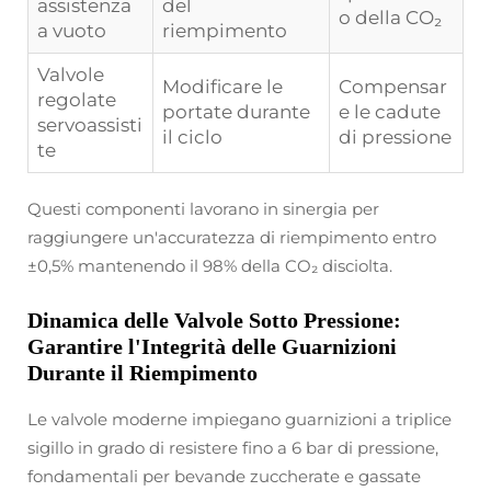
assistenza
del
o della CO₂
a vuoto
riempimento
Valvole
Modificare le
Compensar
regolate
portate durante
e le cadute
servoassisti
il ciclo
di pressione
te
Questi componenti lavorano in sinergia per
raggiungere un'accuratezza di riempimento entro
±0,5% mantenendo il 98% della CO₂ disciolta.
Dinamica delle Valvole Sotto Pressione:
Garantire l'Integrità delle Guarnizioni
Durante il Riempimento
Le valvole moderne impiegano guarnizioni a triplice
sigillo in grado di resistere fino a 6 bar di pressione,
fondamentali per bevande zuccherate e gassate