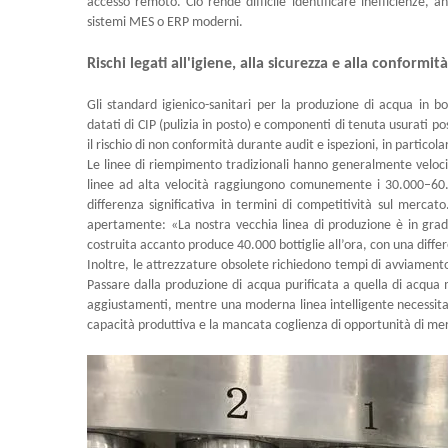
accesso remoto. Ciò rende difficile identificare inefficienze, 
sistemi MES o ERP moderni.
Rischi legati all'igiene, alla sicurezza e alla conformi
Gli standard igienico-sanitari per la produzione di acqua in bo
datati di CIP (pulizia in posto) e componenti di tenuta usurati 
il rischio di non conformità durante audit e ispezioni, in particol
Le linee di riempimento tradizionali hanno generalmente velocit
linee ad alta velocità raggiungono comunemente i 30.000–60.00
differenza significativa in termini di competitività sul merca
apertamente: «La nostra vecchia linea di produzione è in grado
costruita accanto produce 40.000 bottiglie all’ora, con una differ
Inoltre, le attrezzature obsolete richiedono tempi di avviament
Passare dalla produzione di acqua purificata a quella di acqua
aggiustamenti, mentre una moderna linea intelligente necessita
capacità produttiva e la mancata coglienza di opportunità di me