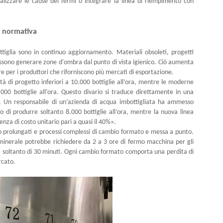
analizzare le cause dei fermi o integrare la linea di riempimento con
tà normativa
ttiglia sono in continuo aggiornamento. Materiali obsoleti, progetti
possono generare zone d'ombra dal punto di vista igienico. Ciò aumenta
are per i produttori che riforniscono più mercati di esportazione.
à di progetto inferiori a 10.000 bottiglie all’ora, mentre le moderne
0 bottiglie all’ora. Questo divario si traduce direttamente in una
to. Un responsabile di un’azienda di acqua imbottigliata ha ammesso
 di produrre soltanto 8.000 bottiglie all’ora, mentre la nuova linea
enza di costo unitario pari a quasi il 40%».
o prolungati e processi complessi di cambio formato e messa a punto.
 minerale potrebbe richiedere da 2 a 3 ore di fermo macchina per gli
 soltanto di 30 minuti. Ogni cambio formato comporta una perdita di
rcato.