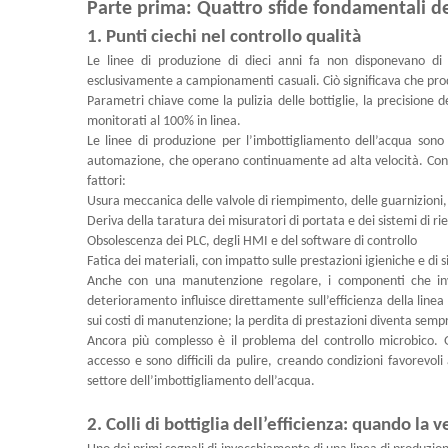
Parte prima: Quattro sfide fondamentali de
1. Punti ciechi nel controllo qualità
Le linee di produzione di dieci anni fa non disponevano di 
esclusivamente a campionamenti casuali. Ciò significava che prodot
Parametri chiave come la pulizia delle bottiglie, la precisione de
monitorati al 100% in linea.
Le linee di produzione per l’imbottigliamento dell’acqua sono
automazione, che operano continuamente ad alta velocità. Con il
fattori:
Usura meccanica delle valvole di riempimento, delle guarnizioni, d
Deriva della taratura dei misuratori di portata e dei sistemi di
Obsolescenza dei PLC, degli HMI e del software di controllo
Fatica dei materiali, con impatto sulle prestazioni igieniche e di s
Anche con una manutenzione regolare, i componenti che inv
deterioramento influisce direttamente sull’efficienza della line
sui costi di manutenzione; la perdita di prestazioni diventa sem
Ancora più complesso è il problema del controllo microbico. G
accesso e sono difficili da pulire, creando condizioni favorevoli 
settore dell’imbottigliamento dell’acqua.
2. Colli di bottiglia dell’efficienza: quando la