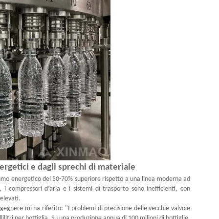
rgetici e dagli sprechi di materiale
sumo energetico del 50-70% superiore rispetto a una linea moderna ad
 compressori d’aria e i sistemi di trasporto sono inefficienti, con
elevati.
gegnere mi ha riferito: "I problemi di precisione delle vecchie valvole
tri per bottiglia. Su una produzione annua di 100 milioni di bottiglie,