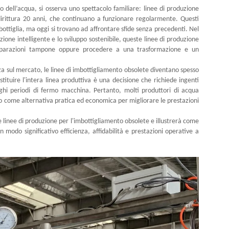
to dell’acqua, si osserva uno spettacolo familiare: linee di produzione
ddirittura 20 anni, che continuano a funzionare regolarmente. Questi
 bottiglia, ma oggi si trovano ad affrontare sfide senza precedenti. Nel
one intelligente e lo sviluppo sostenibile, queste linee di produzione
iparazioni tampone oppure procedere a una trasformazione e un
nza sul mercato, le linee di imbottigliamento obsolete diventano spesso
stituire l'intera linea produttiva è una decisione che richiede ingenti
nghi periodi di fermo macchina. Pertanto, molti produttori di acqua
to come alternativa pratica ed economica per migliorare le prestazioni
le linee di produzione per l'imbottigliamento obsolete e illustrerà come
modo significativo efficienza, affidabilità e prestazioni operative a