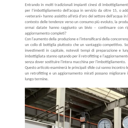
Entrando in molti tradizionali impianti cinesi di imbottigliamen
per l’imbottigliamento dell’acqua in servizio da oltre 15, o a
«veterani» hanno assistito all’età d’oro del settore dell’acqua in
contesto delle tendenze verso un consumo più evoluto, la produzi
–
ormai datate hanno raggiunto un bivio
continuare con r
aggiornamento completi?
Con l'aumento della produzione e l'intensificarsi della concorre
un collo di bottiglia piuttosto che un vantaggio competitivo. So
investimenti in capitale, notevoli tempi di preparazione e lu
imbottigliata stanno optando per il retrofitting e l'aggiornamen
senza dover sostituire l'intera macchina per l'imbottigliamento.
Questo articolo esaminerà le principali sfide cui vanno incontro 
un retrofitting e un aggiornamento mirati possano migliorare in 
lungo termine.