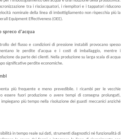
e per l'imbottigliamento dell'acqua è una riduzione della produttività.
cronizzazione tra i risciacquatori, i riempitori e i tappatori riducono
velocità nominale della linea di imbottigliamento non rispecchia più la
erall Equipment Effectiveness (OEE).
o spreco d'acqua
rollo del flusso e condizioni di pressione instabili provocano spesso
umentano le perdite d'acqua e i costi di imballaggio, mentre i
fazione da parte dei clienti. Nella produzione su larga scala di acqua
mpo significative perdite economiche.
ambi
venta più frequente e meno prevedibile. I ricambi per le vecchie
ro essere fuori produzione o avere tempi di consegna prolungati,
impiegano più tempo nella risoluzione dei guasti meccanici anziché
sibilità in tempo reale sui dati, strumenti diagnostici né funzionalità di