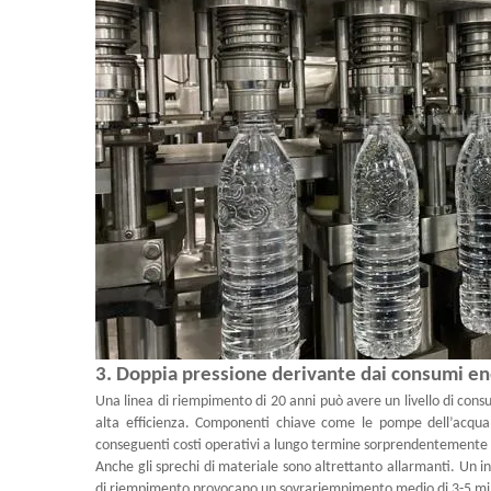
3. Doppia pressione derivante dai consumi ene
Una linea di riempimento di 20 anni può avere un livello di con
alta efficienza. Componenti chiave come le pompe dell’acqua, i
conseguenti costi operativi a lungo termine sorprendentemente 
Anche gli sprechi di materiale sono altrettanto allarmanti. Un in
di riempimento provocano un sovrariempimento medio di 3-5 millili