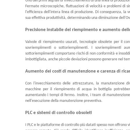
Uno dei primi segnali di invecchiamento di una linea di produzion
Fermate microscopiche, fluttuazioni di velocità e problemi di sin
l'efficienza dell'intera linea di produzione. Di conseguenza, la 
sua effettiva produttività, determinando una diminuzione dell'Ov
Precisione instabile del riempimento e aumento dell
Valvole di riempimento usurati, tecnologie obsolete per il cont
sovriempiimenti o sottoriempiimenti. I sovriempiimenti a
sottoriempiimenti comportano rischi di non conformità e insoddis
imbottigliata, anche piccole deviazioni possono generare nel te
Aumento dei costi di manutenzione e carenza di ric
Con l'invecchiamento delle attrezzature, la manutenzione di
macchine per il riempimento di acqua in bottiglia potrebbe
aumentando i tempi di fermo. Inoltre, i team di manutenzione 
nell'esecuzione della manutenzione preventiva.
PLC e sistemi di controllo obsoleti
I PLC e le piattaforme di controllo più datati spesso non offrono vi