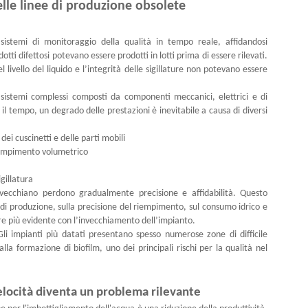
lle linee di produzione obsolete
sistemi di monitoraggio della qualità in tempo reale, affidandosi
ti difettosi potevano essere prodotti in lotti prima di essere rilevati.
l livello del liquido e l’integrità delle sigillature non potevano essere
 sistemi complessi composti da componenti meccanici, elettrici e di
 tempo, un degrado delle prestazioni è inevitabile a causa di diversi
ei cuscinetti e delle parti mobili
 riempimento volumetrico
igillatura
ecchiano perdono gradualmente precisione e affidabilità. Questo
a di produzione, sulla precisione del riempimento, sul consumo idrico e
pre più evidente con l’invecchiamento dell’impianto.
li impianti più datati presentano spesso numerose zone di difficile
alla formazione di biofilm, uno dei principali rischi per la qualità nel
 velocità diventa un problema rilevante