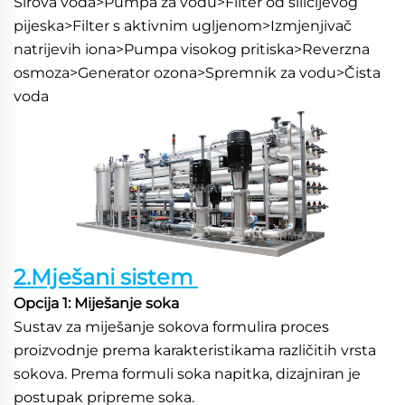
Sirova voda>Pumpa za vodu>Filter od silicijevog 
pijeska>Filter s aktivnim ugljenom>Izmjenjivač 
natrijevih iona>Pumpa visokog pritiska>Reverzna 
osmoza>Generator ozona>Spremnik za vodu>Čista 
voda 
2.Mješani sistem 
Opcija 1: Miješanje soka 
Sustav za miješanje sokova formulira proces 
proizvodnje prema karakteristikama različitih vrsta 
sokova. Prema formuli soka napitka, dizajniran je 
postupak pripreme soka. 