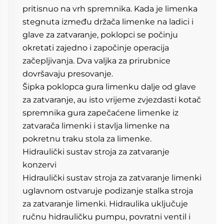
pritisnuo na vrh spremnika. Kada je limenka 
stegnuta između držača limenke na ladici i 
glave za zatvaranje, poklopci se počinju 
okretati zajedno i započinje operacija 
začepljivanja. Dva valjka za prirubnice 
dovršavaju presovanje. 
Šipka poklopca gura limenku dalje od glave 
za zatvaranje, au isto vrijeme zvjezdasti kotač 
spremnika gura zapečaćene limenke iz 
zatvarača limenki i stavlja limenke na 
pokretnu traku stola za limenke. 
Hidraulički sustav stroja za zatvaranje 
konzervi 
Hidraulički sustav stroja za zatvaranje limenki 
uglavnom ostvaruje podizanje stalka stroja 
za zatvaranje limenki. Hidraulika uključuje 
ručnu hidrauličku pumpu, povratni ventil i 