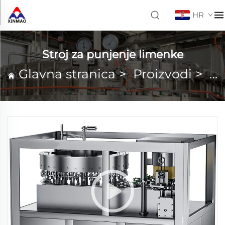
HR
Stroj za punjenje limenke
Glavna stranica
>
Proizvodi
>
St