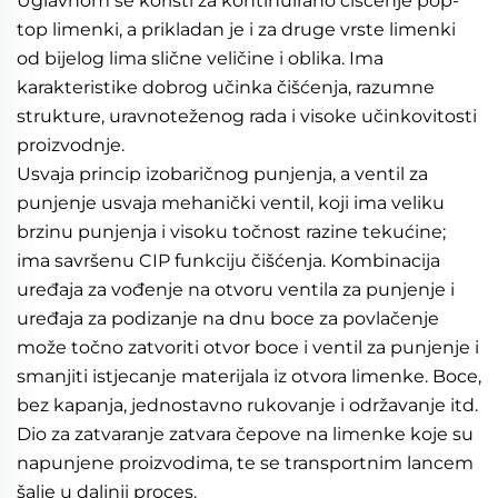
Uglavnom se koristi za kontinuirano čišćenje pop-
top limenki, a prikladan je i za druge vrste limenki 
od bijelog lima slične veličine i oblika. Ima 
karakteristike dobrog učinka čišćenja, razumne 
strukture, uravnoteženog rada i visoke učinkovitosti 
proizvodnje. 
Usvaja princip izobaričnog punjenja, a ventil za 
punjenje usvaja mehanički ventil, koji ima veliku 
brzinu punjenja i visoku točnost razine tekućine; 
ima savršenu CIP funkciju čišćenja. Kombinacija 
uređaja za vođenje na otvoru ventila za punjenje i 
uređaja za podizanje na dnu boce za povlačenje 
može točno zatvoriti otvor boce i ventil za punjenje i 
smanjiti istjecanje materijala iz otvora limenke. Boce, 
bez kapanja, jednostavno rukovanje i održavanje itd. 
Dio za zatvaranje zatvara čepove na limenke koje su 
napunjene proizvodima, te se transportnim lancem 
šalje u daljnji proces. 