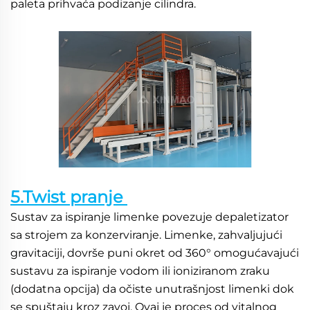
paleta prihvaća podizanje cilindra. 
5.Twist pranje 
Sustav za ispiranje limenke povezuje depaletizator 
sa strojem za konzerviranje. Limenke, zahvaljujući 
gravitaciji, dovrše puni okret od 360° omogućavajući 
sustavu za ispiranje vodom ili ioniziranom zraku 
(dodatna opcija) da očiste unutrašnjost limenki dok 
se spuštaju kroz zavoj. Ovaj je proces od vitalnog 