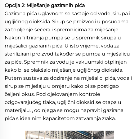
Opcija 2: Miješanje gaziranih pića 
Gazirana pića uglavnom se sastoje od vode, sirupa i 
ugljičnog dioksida. Sirup se proizvodi u posudama 
za topljenje šećera i spremnicima za miješanje. 
Nakon filtriranja pumpa se u spremnik sirupa u 
miješalici gaziranih pića. U isto vrijeme, voda za 
sterilizirani proizvod također se pumpa u mješalicu 
za piće. Spremnik za vodu je vakuumski otplinjen 
kako bi se olakšalo miješanje ugljičnog dioksida. 
Putem sustava za doziranje na miješalici pića, voda i 
sirup se miješaju u omjeru kako bi se postigao 
željeni okus. Pod djelovanjem kontrole 
odgovarajućeg tlaka, ugljični dioksid se otapa u 
materijalu. , od njega se mogu napraviti gazirana 
pića s idealnim kapacitetom zatvaranja zraka. 