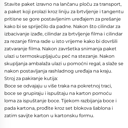
Stavite paket izravno na lančanu ploču za transport, 
a paket koji prolazi kroz liniju za brtvljenje i tangentu 
pritisne se gore postavljenim uređajem za prešanje 
kako bi se spriječilo da padne. Nakon što cilindar za 
izbacivanje izađe, cilindar za brtvljenje filma i cilindar 
za rezanje filma rade u isto vrijeme kako bi dovršili 
zatvaranje filma. Nakon završetka snimanja paket 
ulazi u termoskupljajuću peć na stezanje. Nakon 
skupljanja ambalaža ulazi u pomoćni regal, a slaže se 
nakon postavljanja rashladnog uređaja na kraju. 
Stroj za pakiranje kutija: 
Boce se odvajaju u više traka na pokretnoj traci, 
boce se grupiraju i ispuštaju na karton pomoću 
loma za ispuštanje boce. Tijekom razbijanja boce i 
pada kartona, prođite kroz set blokova šablona i 
zatim savijte karton u kartonsku formu. 