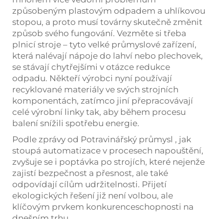
způsobeným plastovým odpadem a uhlíkovou
stopou, a proto musí továrny skutečně změnit
způsob svého fungování. Vezměte si třeba
plnicí stroje – tyto velké průmyslové zařízení,
která nalévají nápoje do lahví nebo plechovek,
se stávají chytřejšími v otázce redukce
odpadu. Někteří výrobci nyní používají
recyklované materiály ve svých strojních
komponentách, zatímco jiní přepracovávají
celé výrobní linky tak, aby během procesu
balení snížili spotřebu energie.
Podle zprávy od
Potravinářský průmysl
, jak
stoupá automatizace v procesech napouštění,
zvyšuje se i poptávka po strojích, které nejenže
zajistí bezpečnost a přesnost, ale také
odpovídají cílům udržitelnosti. Přijetí
ekologických řešení již není volbou, ale
klíčovým prvkem konkurenceschopnosti na
dnešním trhu.