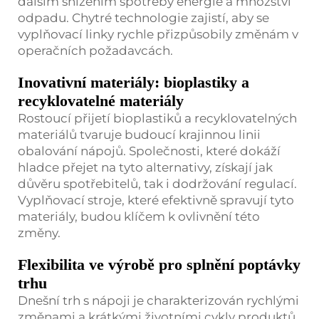
dalším snížením spotřeby energie a množství
odpadu. Chytré technologie zajistí, aby se
vyplňovací linky rychle přizpůsobily změnám v
operačních požadavcách.
Inovativní materiály: bioplastiky a
recyklovatelné materiály
Rostoucí přijetí bioplastiků a recyklovatelných
materiálů tvaruje budoucí krajinnou linii
obalování nápojů. Společnosti, které dokáží
hladce přejet na tyto alternativy, získají jak
důvěru spotřebitelů, tak i dodržování regulací.
Vyplňovací stroje, které efektivně spravují tyto
materiály, budou klíčem k ovlivnění této
změny.
Flexibilita ve výrobě pro splnění poptávky
trhu
Dnešní trh s nápoji je charakterizován rychlými
změnami a krátkými životními cykly produktů.