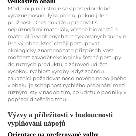
velikostem obalů
Moderní plnicí stroje se v poslední době
výrazně posunuly kupředu, pokud jde o
pružnost. Dnes dokážou pracovat s
nejrůznějšími materiály, včetně bioplastů a
materiálů vyrobených z recyklovaných surovin.
Pro výrobce, kteří chtějí postupovat
ekologicky, znamená tato přizpůsobivost
možnost zavádět ekologicky šetrné postupy
do různých produktů, a zároveň udržet
vysokou rychlost výroby. Když začnou
zákazníci požadovat něco nového nebo jiného
v obalu, je schopnost rychlého přepínání mezi
různými styly nádob tím, co udržuje podniky v
popředí dnešního trhu.
Výzvy a příležitosti v budoucnosti
vyplňování nápojů
Orientace na preferované volby