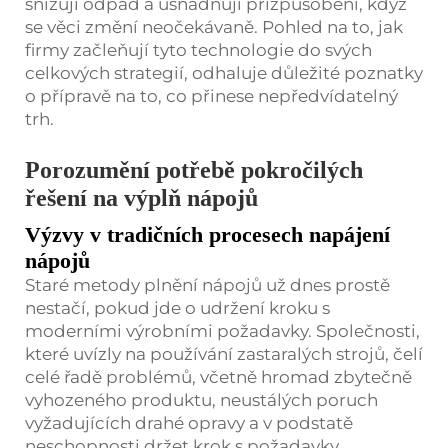
snižují odpad a usnadňují přizpůsobení, když
se věci změní neočekávaně. Pohled na to, jak
firmy začleňují tyto technologie do svých
celkových strategií, odhaluje důležité poznatky
o přípravě na to, co přinese nepředvídatelný
trh.
Porozumění potřebě pokročilých
řešení na výplň nápojů
Výzvy v tradičních procesech napájení
nápojů
Staré metody plnění nápojů už dnes prostě
nestačí, pokud jde o udržení kroku s
moderními výrobními požadavky. Společnosti,
které uvízly na používání zastaralých strojů, čelí
celé řadě problémů, včetně hromad zbytečně
vyhozeného produktu, neustálých poruch
vyžadujících drahé opravy a v podstatě
neschopnosti držet krok s požadavky