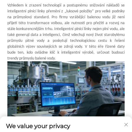
Vzhledem k zrazení technologií a postupnému snižování nákladů se
inteligentní plnící linky přemění z „luksové položky“ pro velké podniky
na průmyslový standard. Pro firmy vyrábějící balenou vodu již není
přijetí této transformace volbou, ale nutností pro přežití a rozvoj na
stále konkurencnějším trhu. Inteligentní plnící linky nejen plní vodu, ale
také generují data a inteligenci, čímž vdechují nový život starobylému
průmyslu pitné vody a poskytují technologickou cestu k řešení
globálních výzev souvisejících se zdroji vody. V této éře řízené daty
bude ten, kdo ovládne klíč k inteligentní výrobě, určovat budoucí
trendy průmyslu balené vody.
We value your privacy