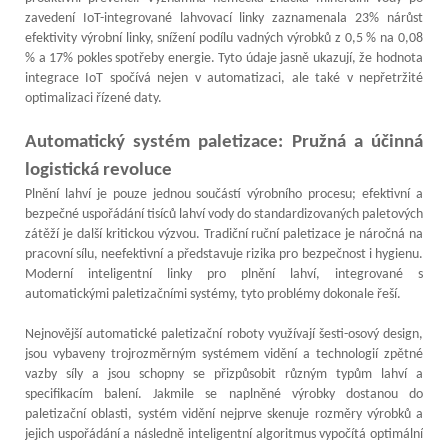
zavedení IoT-integrované lahvovací linky zaznamenala 23% nárůst
efektivity výrobní linky, snížení podílu vadných výrobků z 0,5 % na 0,08
% a 17% pokles spotřeby energie. Tyto údaje jasně ukazují, že hodnota
integrace IoT spočívá nejen v automatizaci, ale také v nepřetržité
optimalizaci řízené daty.
Automatický systém paletizace: Pružná a účinná
logistická revoluce
Plnění lahví je pouze jednou součástí výrobního procesu; efektivní a
bezpečné uspořádání tisíců lahví vody do standardizovaných paletových
zátěží je další kritickou výzvou. Tradiční ruční paletizace je náročná na
pracovní sílu, neefektivní a představuje rizika pro bezpečnost i hygienu.
Moderní inteligentní linky pro plnění lahví, integrované s
automatickými paletizačními systémy, tyto problémy dokonale řeší.
Nejnovější automatické paletizační roboty využívají šesti-osový design,
jsou vybaveny trojrozměrným systémem vidění a technologií zpětné
vazby síly a jsou schopny se přizpůsobit různým typům lahví a
specifikacím balení. Jakmile se naplněné výrobky dostanou do
paletizační oblasti, systém vidění nejprve skenuje rozměry výrobků a
jejich uspořádání a následně inteligentní algoritmus vypočítá optimální