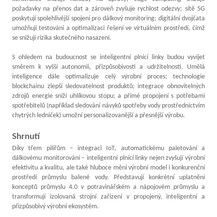
požadavky na přenos dat a zároveň zvyšuje rychlost odezvy; sítě 5G
poskytují spolehlivější spojení pro dálkový monitoring; digitální dvojčata
umožňují testování a optimalizaci řešení ve virtuálním prostředí, čímž
se snižují rizika skutečného nasazení.
S ohledem na budoucnost se inteligentní plnící linky budou vyvíjet
směrem k vyšší autonomii, přizpůsobivosti a udržitelnosti. Umělá
inteligence dále optimalizuje celý výrobní proces; technologie
blockchainu zlepší sledovatelnost produktů; integrace obnovitelných
zdrojů energie sníží uhlíkovou stopu; a přímé propojení s potřebami
spotřebitelů (například sledování návyků spotřeby vody prostřednictvím
chytrých ledniček) umožní personalizovanější a přesnější výrobu.
Shrnutí
Díky třem pilířům – integraci IoT, automatickému paletování a
dálkovému monitorování – inteligentní plnící linky nejen zvyšují výrobní
efektivitu a kvalitu, ale také hluboce mění výrobní model i konkurenční
prostředí průmyslu balené vody. Představují konkrétní uplatnění
konceptů průmyslu 4.0 v potravinářském a nápojovém průmyslu a
transformují izolovaná strojní zařízení v propojený, inteligentní a
přizpůsobivý výrobní ekosystém.