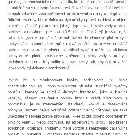
spoléhají na mechanické řízení ventilů, které má omezenou přesnost a
je obtížné ho v reálném čase upravit. Chytré linky pro plnění lahví jsou
naopak vybaveny vysokopřesnými průtokovými senzory a adaptivními
řídicími systémy, které dokážou dynamicky upravit rychlost a objem
plnění na základě parametrů, jako je typ lahve, teplota vody a obsah
±
bublinek, a dosáhnout přesnosti
0,5 mililitru. Důležitější je však to, že
tato data jsou v reálném čase nahrávána do cloudové platformy a
analyzována pomocí algoritmů strojového učení za účelem neustálé
optimalizace strategie plnění. Například systém může identifikovat
odchylky při plnění způsobené změnami teploty vody v určitých
obdobích a automaticky kalibrovat parametry tak, aby objem každé
lahve vody byl dokonale konzistentní.
Pokud jde o monitorování kvality, technologie IoT hraje
nezastupitelnou roli. Vysokorychlostní vizuální inspekční systémy
používají kamery ke snímání klíčových informací, jako je hladina
kapaliny, těsnost uzavření a poloha štítku u každé lahve vody, a
porovnávají je se stanovenými standardy. Pokud je detekována
odchylka, systém nejen okamžitě odstraní vadný výrobek, ale také
—
umožňuje trasování zdroje problému.
je to způsobeno opotřebením
plnícího ventilu? Nebo odchylkou na etiketovacím stroji? Tato přesná
schopnost lokalizace problému mění údržbu z reaktivního zásahu na
proaktivní prevenci. Významná německá značka minerální vody po