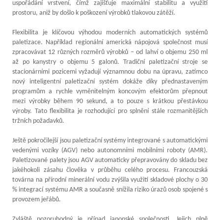
uspořádání vrstvení, čímž zajišťuje maximální stabilitu a využití
prostoru, aniž by došlo k poškození výrobků tlakovou zátěží.
Flexibilita je klíčovou výhodou moderních automatických systémů
paletizace. Například regionální americká nápojová společnost musí
zpracovávat 12 různých rozměrů výrobků – od lahví o objemu 250 ml
až po kanystry o objemu 5 galonů. Tradiční paletizační stroje se
stacionárními pozicemi vyžadují významnou dobu na úpravu, zatímco
nový inteligentní paletizační systém dokáže díky přednastaveným
programům a rychle vyměnitelným koncovým efektorům přepnout
mezi výrobky během 90 sekund, a to pouze s krátkou přestávkou
výroby. Tato flexibilita je rozhodující pro splnění stále rozmanitějších
tržních požadavků.
Ještě pokročilejší jsou paletizační systémy integrované s automatickými
vedenými vozíky (AGV) nebo autonomními mobilními roboty (AMR).
Paletizované palety jsou AGV automaticky přepravovány do skladu bez
jakéhokoli zásahu člověka v průběhu celého procesu. Francouzská
továrna na přírodní minerální vodu zvýšila využití skladové plochy o 30
% integrací systému AMR a současně snížila riziko úrazů osob spojené s
provozem jeřábů.
Zvláště pozoruhodný je případ japonské společnosti. Jejich plně