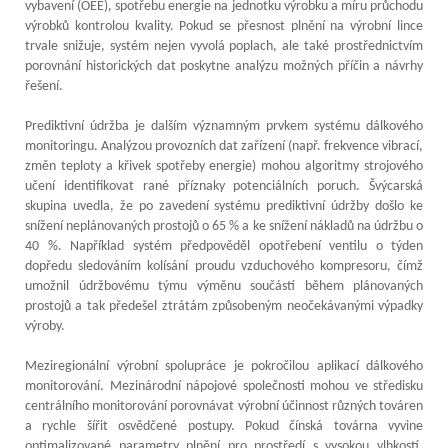
vybavení (OEE), spotřebu energie na jednotku výrobku a míru průchodu
výrobků kontrolou kvality. Pokud se přesnost plnění na výrobní lince
trvale snižuje, systém nejen vyvolá poplach, ale také prostřednictvím
porovnání historických dat poskytne analýzu možných příčin a návrhy
řešení.
Prediktivní údržba je dalším významným prvkem systému dálkového
monitoringu. Analýzou provozních dat zařízení (např. frekvence vibrací,
změn teploty a křivek spotřeby energie) mohou algoritmy strojového
učení identifikovat rané příznaky potenciálních poruch. Švýcarská
skupina uvedla, že po zavedení systému prediktivní údržby došlo ke
snížení neplánovaných prostojů o 65 % a ke snížení nákladů na údržbu o
40 %. Například systém předpověděl opotřebení ventilu o týden
dopředu sledováním kolísání proudu vzduchového kompresoru, čímž
umožnil údržbovému týmu výměnu součástí během plánovaných
prostojů a tak předešel ztrátám způsobeným neočekávanými výpadky
výroby.
Meziregionální výrobní spolupráce je pokročilou aplikací dálkového
monitorování. Mezinárodní nápojové společnosti mohou ve středisku
centrálního monitorování porovnávat výrobní účinnost různých továren
a rychle šířit osvědčené postupy. Pokud čínská továrna vyvine
optimalizované parametry plnění pro prostředí s vysokou vlhkostí,