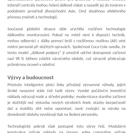
inženýři centrály mohou řešení dálkově získat a nasadit jej do továren v
podobném prostředí jihovýchodní Asie, čímž dosáhnou efektivního
přenosu znalostí a technologií.
Současná globální situace dále urychlila rozšíření technologie
dálkového monitorování. Pokud na místě není k dispozici technik,
mohou odborníci z dálky pomocí brýlí s rozšířenou realitou (AR) vést
místní personál při složitých opravách. Společnost Coca-Cola uvedla, že
tento model „dálkové podpory“ jí umožnil udržet dostupnost zařízení
nad 98 % během zvláště náročného období, což výrazně překračuje
průměrnou úroveň v odvětví.
Výzvy a budoucnost
Přestože inteligentní plnící linky přinášejí významné výhody, jejich
široké nasazení stále čelí řadě výzev. Vysoké počáteční investiční
náklady odrazují malé a střední podniky; modernizace starého zařízení
je složitější než výstavba nových výrobních linek; otázky bezpečnosti
dat a stability sítě nelze opomínat; navíc zvyšující se nároky na
dovednosti obsluhy vyvolávají tlak na školení personálu.
Technologický pokrok však postupně tyto výzvy řeší. Modulární
konstrukce snižuje náklady na úpravy; edge computing snižuje