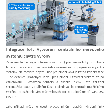
Integrace IoT: Vytvoření centrálního nervového
systému chytré výroby
Zavedení technologie Internetu věcí (IoT) přeměňuje linky pro plnění
lahví z izolovaného mechanického zařízení na propojené inteligentní
systémy. Na moderní chytré lince pro plnění lahví je každá kritická fáze
—
od detekce prázdných lahví, přes plnění, uzavírání víčkem až po
—
etiketování
vybavena senzory a akčními členy. Tato zařízení
shromažďují data v reálném čase a předávají je centrálnímu řídicímu
systému prostřednictvím průmyslových IoT protokolů (např. OPC UA,
MQTT).
Jako příklad můžeme uvést proces plnění: tradiční výrobní linky