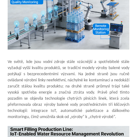
Ve světě, kde jsou vodní zdroje stále vzácnější a spotřebitelé stále
vyžadují vyšší kvalitu produktů, se tradiční modely výroby balené vody
potýkají s bezprecedentními výzvami. Na jedné straně jsou ručně
ovládané výrobní linky neefektivní, náchylné ke kontaminaci a nedokáží
zaručit stálou kvalitu produktu; na druhé straně průmysl trápí také
vysoká spotřeba energie a značná ztráta vody. Právě před tímto
pozadím se objevila technologie chytrých plnících linek, která zcela
přeformovala obraz výroby balené vody prostřednictvím tří klíčových
technologií: integrace IoT, automatické paletizace a dálkového
monitoringu, čímž umožnila skok od „výroby“ k „chytré výrobě“.