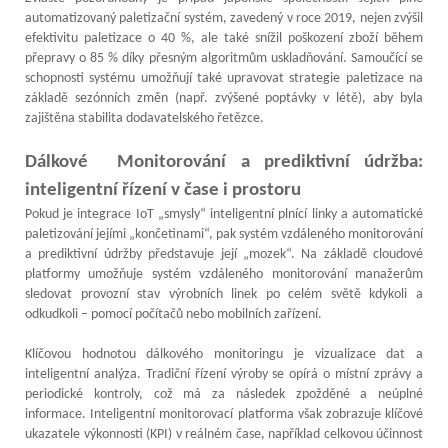
automatizovaný paletizační systém, zavedený v roce 2019, nejen zvýšil
efektivitu paletizace o 40 %, ale také snížil poškození zboží během
přepravy o 85 % díky přesným algoritmům uskladňování. Samoučící se
schopnosti systému umožňují také upravovat strategie paletizace na
základě sezónních změn (např. zvýšené poptávky v létě), aby byla
zajištěna stabilita dodavatelského řetězce.
Dálkové
Monitorování a prediktivní údržba:
inteligentní řízení v čase i prostoru
Pokud je integrace IoT „smysly“ inteligentní plnící linky a automatické
paletizování jejími „končetinami“, pak systém vzdáleného monitorování
a prediktivní údržby představuje její „mozek“. Na základě cloudové
platformy umožňuje systém vzdáleného monitorování manažerům
sledovat provozní stav výrobních linek po celém světě kdykoli a
odkudkoli – pomocí počítačů nebo mobilních zařízení.
Klíčovou hodnotou dálkového monitoringu je vizualizace dat a
inteligentní analýza. Tradiční řízení výroby se opírá o místní zprávy a
periodické kontroly, což má za následek zpožděné a neúplné
informace. Inteligentní monitorovací platforma však zobrazuje klíčové
ukazatele výkonnosti (KPI) v reálném čase, například celkovou účinnost