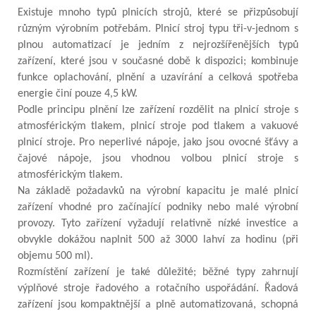
Existuje mnoho typů plnicích strojů, které se přizpůsobují
různým výrobním potřebám. Plnicí stroj typu tři-v-jednom s
plnou automatizací je jedním z nejrozšířenějších typů
zařízení, které jsou v současné době k dispozici; kombinuje
funkce oplachování, plnění a uzavírání a celková spotřeba
energie činí pouze 4,5 kW.
Podle principu plnění lze zařízení rozdělit na plnicí stroje s
atmosférickým tlakem, plnicí stroje pod tlakem a vakuové
plnicí stroje. Pro neperlivé nápoje, jako jsou ovocné šťávy a
čajové nápoje, jsou vhodnou volbou plnicí stroje s
atmosférickým tlakem.
Na základě požadavků na výrobní kapacitu je malé plnicí
zařízení vhodné pro začínající podniky nebo malé výrobní
provozy. Tyto zařízení vyžadují relativně nízké investice a
obvykle dokážou naplnit 500 až 3000 lahví za hodinu (při
objemu 500 ml).
Rozmístění zařízení je také důležité; běžné typy zahrnují
výplňové stroje řadového a rotačního uspořádání. Řadová
zařízení jsou kompaktnější a plně automatizovaná, schopná