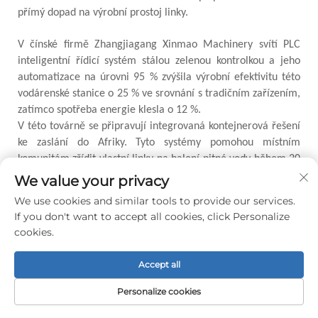
přímý dopad na výrobní prostoj linky.
V čínské firmě Zhangjiagang Xinmao Machinery svítí PLC
inteligentní řídicí systém stálou zelenou kontrolkou a jeho
automatizace na úrovni 95 % zvýšila výrobní efektivitu této
vodárenské stanice o 25 % ve srovnání s tradičním zařízením,
zatímco spotřeba energie klesla o 12 %.
V této továrně se připravují integrovaná kontejnerová řešení
ke zaslání do Afriky. Tyto systémy pomohou místním
komunitám zřídit vlastní linky na balení pitné vody během 30
dnů.
We value your privacy
We use cookies and similar tools to provide our services.
If you don't want to accept all cookies, click Personalize
Předchozí :
Chytré plnící linky: Nová revoluce ve správě vody prostřednictvím integrace IoT, automatické paletizace a dálkového monitoringu
cookies.
Další:
Výběr správné linky pro plnění perlivé vody pro různé typy a velikosti lahví
Accept all
Personalize cookies