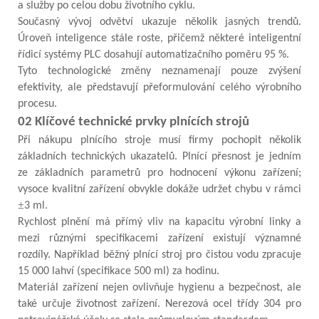
a služby po celou dobu životního cyklu.
Současný vývoj odvětví ukazuje několik jasných trendů.
Úroveň inteligence stále roste, přičemž některé inteligentní
řídicí systémy PLC dosahují automatizačního poměru 95 %.
Tyto technologické změny neznamenají pouze zvýšení
efektivity, ale představují přeformulování celého výrobního
procesu.
02 Klíčové technické prvky plnících strojů
Při nákupu plnícího stroje musí firmy pochopit několik
základních technických ukazatelů. Plnící přesnost je jedním
ze základních parametrů pro hodnocení výkonu zařízení;
vysoce kvalitní zařízení obvykle dokáže udržet chybu v rámci
±
3 ml.
Rychlost plnění má přímý vliv na kapacitu výrobní linky a
mezi různými specifikacemi zařízení existují významné
rozdíly. Například běžný plnící stroj pro čistou vodu zpracuje
15 000 lahví (specifikace 500 ml) za hodinu.
Materiál zařízení nejen ovlivňuje hygienu a bezpečnost, ale
také určuje životnost zařízení. Nerezová ocel třídy 304 pro