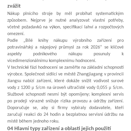
zvážit
Nákup plnícího stroje by měl probíhat systematickým
způsobem. Nejprve je nutné analyzovat vlastní potřeby,
včetně požadavků na výkon, specifikací lahví a rozpočtových
omezení.
Podle „Bílé knihy nákupu výrobního zařízení pro
potravinářský a nápojový průmysl za rok 2026“ se klíčové
aspekty podnikového nákupu posunuly k
vícedimenzionálnímu komplexnímu hodnocení.
V technické fázi hodnocení se zaměřte na základní schopnosti
výrobce. Společnost sídlící ve městě Zhangjiagang v provincii
Jiangsu nabízí zařízení, které dokáže snížit vodivost surové
μ
μ
vody z 1200
S/cm na úroveň ultračisté vody 0,055
S/cm.
Službové schopnosti nesmí být opomíjeny; komplexní servis
po prodeji výrazně snižuje rizika provozu a údržby zařízení.
Doporučuje se, aby si firmy vybíraly dodavatele, kteří
zaručují reakci do 24 hodin a bezplatnou servisní údržbu na
místě během jednoho roku.
04 Hlavní typy zařízení a oblasti jejich použití