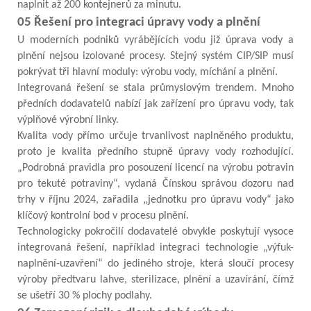
naplnit až 200 kontejnerů za minutu.
05 Řešení pro integraci úpravy vody a plnění
U moderních podniků vyrábějících vodu již úprava vody a
plnění nejsou izolované procesy. Stejný systém CIP/SIP musí
pokrývat tři hlavní moduly: výrobu vody, míchání a plnění.
Integrovaná řešení se stala průmyslovým trendem. Mnoho
předních dodavatelů nabízí jak zařízení pro úpravu vody, tak
výplňové výrobní linky.
Kvalita vody přímo určuje trvanlivost naplněného produktu,
proto je kvalita předního stupně úpravy vody rozhodující.
„Podrobná pravidla pro posouzení licencí na výrobu potravin
pro tekuté potraviny“, vydaná Čínskou správou dozoru nad
trhy v říjnu 2024, zařadila „jednotku pro úpravu vody“ jako
klíčový kontrolní bod v procesu plnění.
Technologicky pokročilí dodavatelé obvykle poskytují vysoce
integrovaná řešení, například integraci technologie „výfuk-
naplnění-uzavření“ do jediného stroje, která sloučí procesy
výroby předtvaru lahve, sterilizace, plnění a uzavírání, čímž
se ušetří 30 % plochy podlahy.