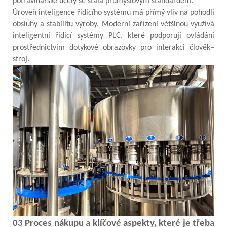
potravinářské účely se stala průmyslovým standardem.
Úroveň inteligence řídicího systému má přímý vliv na pohodlí
obsluhy a stabilitu výroby. Moderní zařízení většinou využívá
inteligentní řídicí systémy PLC, které podporují ovládání
prostřednictvím dotykové obrazovky pro interakci člověk–
stroj.
03 Proces nákupu a klíčové aspekty, které je třeba