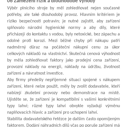
06 Zamezení rizik a dlouhodobé výhody
Výběr plnícího stroje by měl zohledňovat nejen současné
potřeby, ale také dlouhodobý provoz. Hlavním kritériem je
riziko bezpečnosti potravin; je nutné zajistit, aby zařízení
splňovalo národní hygienické normy a aby díly, které
přicházejí do kontaktu s vodou, byly netoxické, bez zápachu a
odolné proti korozi. Mezi běžné chyby při nákupu patří
nadměrný důraz na počáteční nákupní cenu za úkor
celkových nákladů na vlastnictví. Skutečná cenová výhodnost
by měla zohledňovat faktory jako prodejní cena zařízení,
provozní náklady na energii, náklady na údržbu, životnost
zařízení a návratnost investice.
Aby firmy předešly nepříjemné situaci spojené s nákupem
zařízení, které nelze použít, měly by zvolit dodavatele, kteří
nabízejí zkušební provozy nebo demonstrace na místě.
Ujistěte se, že zařízení je kompatibilní s vašimi konkrétními
typy lahví; různé typy lahví obvykle vyžadují výměnu
naplňovacích hlavic a zařízení pro uchopení lahví.
Stabilita dodavatelského řetězce je dalším často opomíjeným
faktorem. Dodání náhradních dílů včas po poruše zařízení má