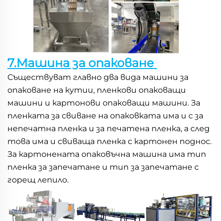
7.Машина за опаковане 
Съществуват главно два вида машини за 
опаковане на кутии, пленкови опаковащи 
машини и картонови опаковащи машини. За 
пленката за свиване на опаковката има и с за 
непечатна пленка и за печатена пленка, а след 
това има и свиваща пленка с картонен поднос. 
За картонената опаковъчна машина има тип 
пленка за запечатане и тип за запечатане с 
горещ лепило. 