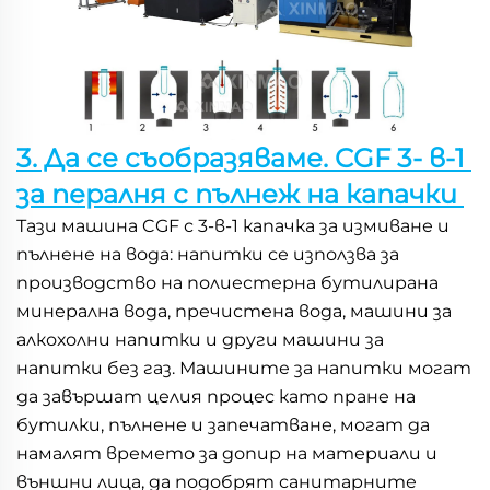
3. Да се съобразяваме. CGF 3- в-1 
за пералня с пълнеж на капачки 
Тази машина CGF с 3-в-1 капачка за измиване и 
пълнене на вода: напитки се използва за 
производство на полиестерна бутилирана 
минерална вода, пречистена вода, машини за 
алкохолни напитки и други машини за 
напитки без газ. Машините за напитки могат 
да завършат целия процес като пране на 
бутилки, пълнене и запечатване, могат да 
намалят времето за допир на материали и 
външни лица, да подобрят санитарните 