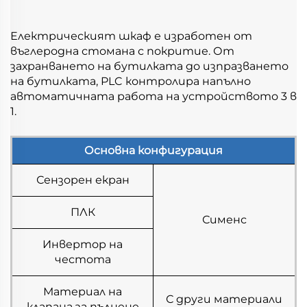
Електрическият шкаф е изработен от 
въглеродна стомана с покритие. От 
захранването на бутилката до изпразването 
на бутилката, PLC контролира напълно 
автоматичната работа на устройството 3 в 
1. 
Основна конфигурация
Сензорен екран
ПЛК
Сименс
Инвертор на
честота
Материал на
С други материали
клапана за пълнене