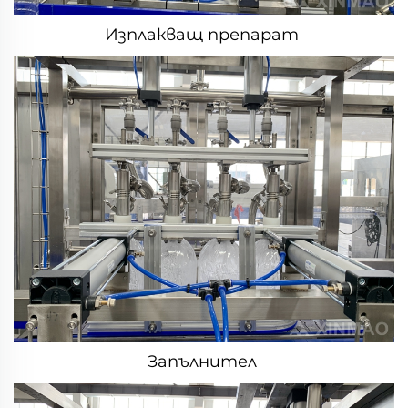
Изплакващ препарат 
Запълнител 