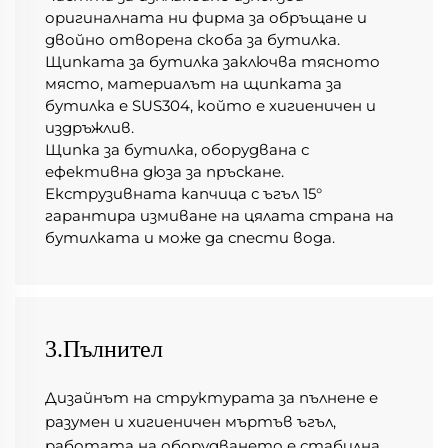
оригиналната ни фирма за обръщане и 
двойно отворена скоба за бутилка. 
Щипката за бутилка заключва тясното 
място, материалът на щипката за 
бутилка е SUS304, който е хигиеничен и 
издръжлив. 
Щипка за бутилка, оборудвана с 
ефективна дюза за пръскане. 
Екструзивната капчица с ъгъл 15° 
гарантира измиване на цялата страна на 
бутилката и може да спести вода. 
3.Пълнител
Дизайнът на структурата за пълнене е 
разумен и хигиеничен мъртъв ъгъл, 
работата на оборудването е стабилна, 