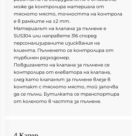
може да контролира материала от 
тясното място, точността на контрола 
е в рамките на ±2 mm. 
Материалът на клапана за пълнене е 
SUS304 или направете 316 според 
персонализираните изисквания на 
клиента. Пълненето се контролира от 
турбинен разходомер. 
Повдигането на клапана за пълнене се 
контролира от елеватора на клапана, 
след като клапанът за пълнене влезе в 
контакт с тясното място, той започва 
да се пълни. Бутилката се транспортира 
от колелото в частта за пълнене. 
4.Капер