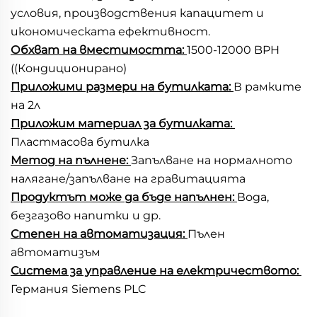
условия, производствения капацитет и 
икономическата ефективност. 
Обхват на вместимостта: 
1500-12000 BPH 
((Кондиционирано) 
Приложими размери на бутилката: 
В рамките 
на 2л 
Приложим материал за бутилката: 
Пластмасова бутилка 
Метод на пълнене: 
Запълване на нормалното 
налягане/запълване на гравитацията 
Продуктът може да бъде напълнен: 
Вода, 
безгазово напитки и др. 
Степен на автоматизация: 
Пълен 
автоматизъм 
Система за управление на електричеството: 
Германия Siemens PLC 