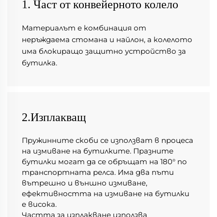
1. Част от конвейерното колело
Материалът е комбинация от 
неръждаема стомана и найлон, а колелото 
има блокиращо защитно устройство за 
бутилка. 
2.Изплакващ
Пружинните скоби се използват в процеса 
на измиване на бутилките. Празните 
бутилки могат да се обръщат на 180° по 
транспортната релса. Има два пъти 
вътрешно и външно измиване, 
ефективността на измиване на бутилки 
е висока. 
Частта за изплакване използва 