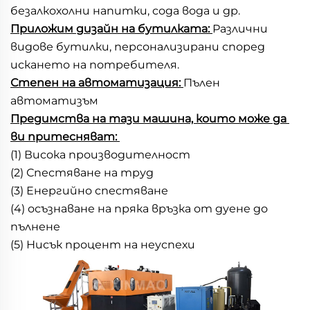
безалкохолни напитки, сода вода и др. 
Приложим дизайн на бутилката: 
Различни 
видове бутилки, персонализирани според 
искането на потребителя. 
Степен на автоматизация: 
Пълен 
автоматизъм 
Предимства на тази машина, които може да 
ви притесняват: 
(1) Висока производителност 
(2) Спестяване на труд 
(3) Енергийно спестяване 
(4) осъзнаване на пряка връзка от дуене до 
пълнене 
(5) Нисък процент на неуспехи 