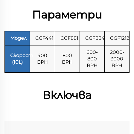
Параметри
Модел
CGF441
CGF881
CGF884
CGF12124
600-
2000-
Скорост
400
800
800
3000
(10L)
BPH
BPH
BPH
BPH
Включва