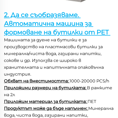
2. Да се съобразяваме. 
Автоматична машина за 
формоване на бутилки от PET 
Машината за дуене на бутилки е за 
производство на пластмасови бутилки за 
минерална/чиста вода, газирани напитки, 
сокове и др. Използва се широко в 
хранителната и напитъчната опаковъчна 
индустрия. 
Обхват на вместимостта: 
1000-20000 PCS/h 
Приложими размери на бутилката: 
В рамките 
на 2л 
Приложим материал за бутилката: 
ПЕТ 
Продуктът може да бъде напълнен: 
Минерална 
вода, чиста вода, газирани напитки, 