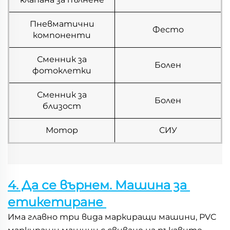
Пневматични
Фесто
компоненти
Сменник за
Болен
фотоклетки
Сменник за
Болен
близост
Мотор
СИУ
4. Да се върнем. Машина за 
етикетиране 
Има главно три вида маркиращи машини, PVC 