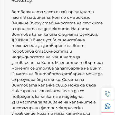
Затварящата част е най-прецизната 
част в машината, която има голямо 
влияние върху стабилността на стоките 
и процента на дефектите. Нашата 
винтова капачка има следната функция. 
1) XINMAO внася усъвършенствана 
технология за затваряне на винт, 
подобрява стабилността и 
надеждността на машината за 
затваряне на винт. Магнитният въртящ 
момент се използва за затваряне на винт. 
Силата на винтовото затваряне може да 
се регулира без стъпки. Силата на 
винтовата капачка също може да бъде 
фиксирана и капачките няма да се 
повредят, капачката е надеждна. 
2) В частта за завиване на капачките е 
инсталирано фотоелектрическо 
управление, когато няма капачка или 