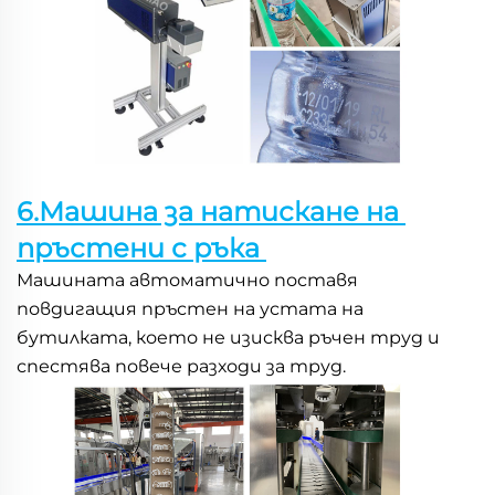
6.Машина за натискане на 
пръстени с ръка 
Машината автоматично поставя 
повдигащия пръстен на устата на 
бутилката, което не изисква ръчен труд и 
спестява повече разходи за труд. 