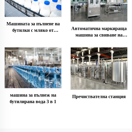
Машината за пълнене на
Автоматична маркираща
бутилки с мляко от
машина за свиване на
PE/PP/PET
ръкавите
машина за пълнеж на
Пречиствателна станция
бутилирана вода 3 в 1