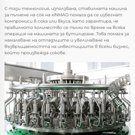
С тази технология, използвана, стабилната машина
за пълнене на сок на xINMAO помага да се избегнат
компромиси в сока или вкуса, като гарантира, че
правилното количество се пълни по време на всяка
операция на машината за бутилиране. Това помага за
намаляване на отпадъците и увеличаване на
възвръщаемостта на инвестициите в всеки бизнес,
който произвежда сокове.