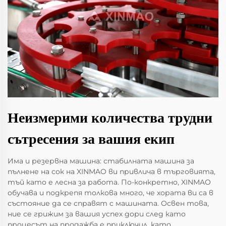
Неизмерими количества трудни
сътресения за вашия екип
Има и резервна машина: стабилната машина за
пълнене на сок на XINMAO ви привлича в търговията,
тъй като е лесна за работа. По-конкретно, XINMAO
обучава и подкрепя толкова много, че хората ви са в
състояние да се справят с машината. Освен това,
ние се грижим за вашия успех дори след като
процесът на продажба е приключил, като