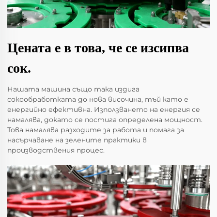
Цената е в това, че се изсипва
сок.
Нашата машина също така издига
сокообработката до нова височина, тъй като е
енергийно ефективна. Използването на енергия се
намалява, докато се постига определена мощност.
Това намалява разходите за работа и помага за
насърчаване на зелените практики в
производствения процес.