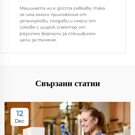
Машината ни е доста гъвкава, така
че има много приложения от
зеленчукови, плодови и смеси от
сокове с широк спектър от
различни формули за специфични
цели за пълнене.
Свързани статии
12
Dec