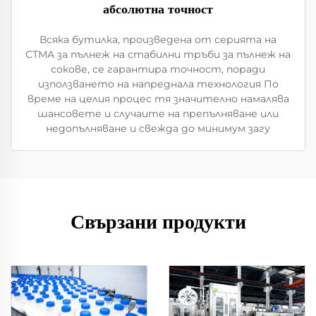
абсолютна точност
Всяка бутилка, произведена от серията на
СТМА за пълнеж на стабилни тръби за пълнеж на
сокове, се гарантира точност, поради
използването на напреднала технология По
време на целия процес тя значително намалява
шансовете и случаите на препълняване или
недопълняване и свежда до минимум загу
Свързани продукти