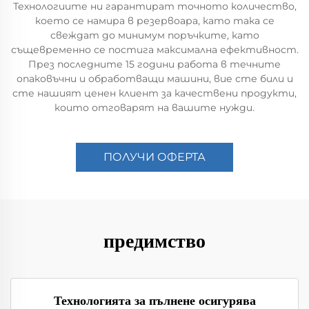
Технологиите ни гарантират точното количество,
което се намира в резервоара, като така се
свеждат до минимум поръчките, като
същевременно се постига максимална ефективност.
През последните 15 години работа в течните
опаковъчни и обработващи машини, вие сте били и
сте нашият ценен клиент за качествени продукти,
които отговарят на вашите нужди.
ПОЛУЧИ ОФЕРТА
предимство
Технологията за пълнене осигурява