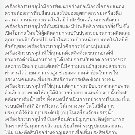
เครื่องจักรบรรจุน้ำมีการพัฒนาอย่างต่อเนื่องเพื่อตอบสนอง
ความต้องการที่เปลี่ยนแปลงไปของอุตสาหกรรมเครื่องดื่ม
ความก้าวหน้าทางเทคโนโลยีกำลังขับเคลื่อนการพัฒนา
เครื่องจักรบรรจุน้ำที่ทันสมัยและมีประสิทธิภาพมากยิ่งขึ้น ซึ่ง
เปิดโอกาสใหม่ให้ผู้ผลิตสามารถปรับปรุงกระบวนการผลิตและ
คุณภาพผลิตภัณฑ์ได้ หนึ่งในความก้าวหน้าทางเทคโนโลยีที่
สำคัญของเครื่องจักรบรรจุน้ำคือการใช้งานหุ่นยนต์
เครื่องจักรบรรจุน้ำที่ใช้หุ่นยนต์จะติดตั้งแขนหุ่นยนต์ที่
สามารถดำเนินงานต่าง ๆ ได้ เช่น การหยิบขวด การวางขวด
และการปิดฝา หุ่นยนต์เหล่านี้มีความแม่นยำสูงและสามารถ
ทำงานได้ด้วยความเร็วสูง ช่วยลดความจำเป็นในการใช้
แรงงานคนและเพิ่มประสิทธิภาพการผลิต ตัวอย่างเช่น
เครื่องจักรบรรจุน้ำที่ใช้หุ่นยนต์สามารถหยิบขวดจากสายพาน
ลำเลียง วางขวดให้อยู่ใต้หัวจ่ายน้ำอย่างแม่นยำ จากนั้นปิดฝา
หลังจากเติมน้ำเสร็จ ทั้งหมดนี้ดำเนินการอย่างราบรื่นและเป็น
ระบบอัตโนมัติ อีกหนึ่งแนวโน้มทางเทคโนโลยีคือการ
ประยุกต์ใช้ปัญญาประดิษฐ์ (AI) ในเครื่องจักรบรรจุน้ำ
เครื่องจักรบรรจุน้ำที่ขับเคลื่อนด้วยปัญญาประดิษฐ์สามารถ
วิเคราะห์ข้อมูลการผลิตแบบเรียลไทม์ ระบุรูปแบบและแนว
โน้ม และตัดสินใจอย่างชาญฉลาดเพื่อเพิ่มประสิทธิภาพ