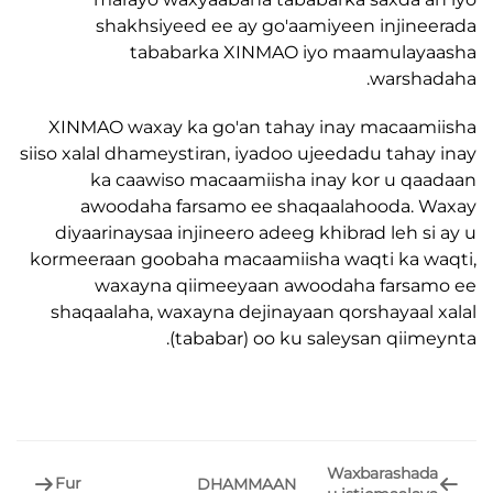
shakhsiyeed ee ay go'aamiyeen injin
tababarka XINMAO iyo maamulay
warsh
XINMAO waxay ka go'an tahay inay macaa
siiso xalal dhameystiran, iyadoo ujeedadu taha
ka caawiso macaamiisha inay kor u q
awoodaha farsamo ee shaqaalahooda. 
diyaarinaysaa injineero adeeg khibrad leh s
kormeeraan goobaha macaamiisha waqti ka 
waxayna qiimeeyaan awoodaha farsa
shaqaalaha, waxayna dejinayaan qorshayaal
(tababar) oo ku saleysan qiim
Waxbarasha
Fur
DHAMMAAN