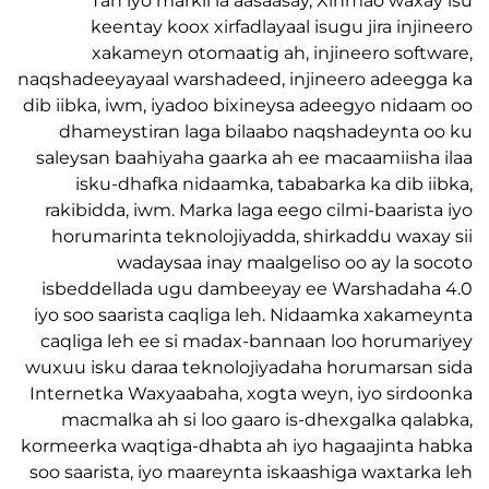
Tan iyo markii la aasaasay, Xinmao wax
keentay koox xirfadlayaal isugu jira inj
xakameyn otomaatig ah, injineero sof
naqshadeeyayaal warshadeed, injineero adee
dib iibka, iwm, iyadoo bixineysa adeegyo nid
dhameystiran laga bilaabo naqshadeynta
saleysan baahiyaha gaarka ah ee macaamiish
isku-dhafka nidaamka, tababarka ka dib 
rakibidda, iwm. Marka laga eego cilmi-baaris
horumarinta teknolojiyadda, shirkaddu wax
wadaysaa inay maalgeliso oo ay la 
isbeddellada ugu dambeeyay ee Warshada
iyo soo saarista caqliga leh. Nidaamka xaka
caqliga leh ee si madax-bannaan loo horum
wuxuu isku daraa teknolojiyadaha horumarsa
Internetka Waxyaabaha, xogta weyn, iyo sir
macmalka ah si loo gaaro is-dhexgalka qa
kormeerka waqtiga-dhabta ah iyo hagaajinta
soo saarista, iyo maareynta iskaashiga waxtar