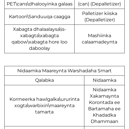
PET\cans\dhalooyinka galaas
(can) (Depallet
Palletizer kii
Kartoon\Sanduuqa caagga
(Depalletize
Xabagta dhalaalaysa\is-
xabagta\xabagta
Mashiinka
qabow\xabagta hore loo
calaamadey
daboolay
Nidaamka Maareynta Warshadaha Smart
Qalabka
Nidaam
Nidaam
Xakamay
Kormeerka hawlgalka\ururinta
Korontad
xogta\warbixin\maareynta
Bartamah
tamarta
Khadad
Dhamma