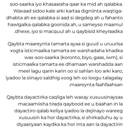
soo-saarka iyo khasaaraha qaar ka mid ah qa
Waxaad sidoo kale arki kartaa digniinta wa
dhabta ah ee qalabka si aad si degdeg ah u f
hawlgalka qalabka goonida ah, u sameyso 
dhexe, iyo si macquul ah u qaybisid kheyr
Qaybta maareynta tamarta ayaa si guud u ur
xogta isticmaalka tamarta ee warshadaha 
wax-soo-saarka (koronto, biyo, gaas, iw
isticmaalka tamarta ee dhamaan warshad
meel lagu qarin karin oo si sahlan loo arki
iyadoo la siinayo saldhig xoog leh oo loogu tal
maareynta faahfa
Qaybta dayactirka caqliga leh waxay xusuusi
macaamiisha tirada qaybood ee u baahan
dayactiro qalab keliya iyadoo la dejinayo 
xusuusin ka hor dayactirka, si shirkaduh
diyaariyaan kaydka ka hor inta aan la daya