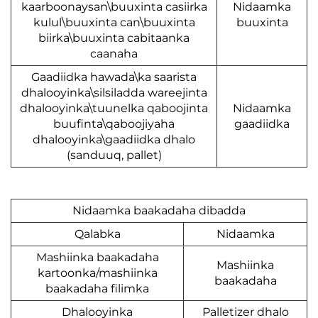
kaarboonaysan\buuxinta casiirka
Nidaa
kulul\buuxinta can\buuxinta
buuxin
biirka\buuxinta cabitaanka
caanaha
Gaadiidka hawada\ka saarista
dhalooyinka\silsiladda wareejinta
dhalooyinka\tuunelka qaboojinta
Nidaa
buufinta\qaboojiyaha
gaadii
dhalooyinka\gaadiidka dhalo
(sanduuq, pallet)
Nidaamka baakadaha dibadda
Qalabka
Nidaamka
Mashiinka baakadaha
Mashiinka
kartoonka/mashiinka
baakadah
baakadaha filimka
Dhalooyinka
Palletizer dh