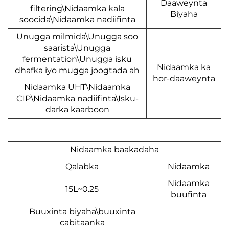
Daaweyn
filtering\Nidaamka kala
Biyaha
soocida\Nidaamka nadiifinta
Unugga milmida\Unugga soo
saarista\Unugga
fermentation\Unugga isku
Nidaamka
dhafka iyo mugga joogtada ah
hor-daawe
Nidaamka UHT\Nidaamka
CIP\Nidaamka nadiifinta\Isku-
darka kaarboon
Nidaamka baakadaha
Qalabka
Nidaa
Nidaa
0.25~15L
buufin
Buuxinta biyaha\buuxinta
cabitaanka