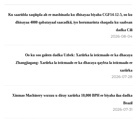
Ku saaridda xaqiiqda ah ee mashinada ku dhisayaa biyaha CGF14-12
dhisayaa 4000 qabatayaal saacadkii, iyo horumarinta shaqada k
d
202
Oo ku soo galeen dadka Uzbek: Xariirka la isticmaalo ee k
Zhangjiagang: Xariirka la isticmaalo ee ka dhacaya qaybta la isti
202
Xinmao Machinery wuxuu u diray xariirka 10,000 BPH ee biyaha i
20