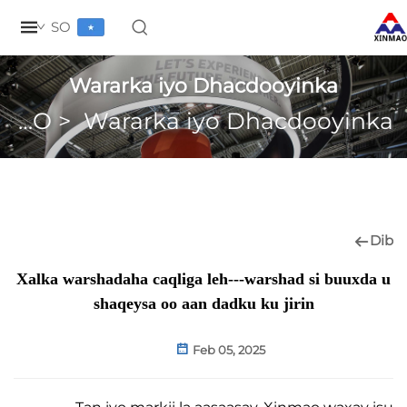
SO
Wararka iyo Dhacdooyinka
Ku jira XINMAO
>
Wararka iyo Dhacdooy
Xalka warshadaha caqliga leh---warshad si bu
shaqeysa oo aan dadku ku jirin
Feb 05, 2025