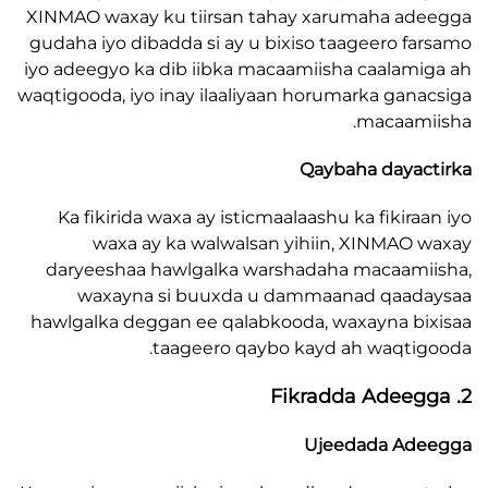
XINMAO waxay ku tiirsan tahay xarumaha a
gudaha iyo dibadda si ay u bixiso taageero f
iyo adeegyo ka dib iibka macaamiisha caalam
waqtigooda, iyo inay ilaaliyaan horumarka gan
macaam
Qaybaha daya
Ka fikirida waxa ay isticmaalaashu ka fikira
waxa ay ka walwalsan yihiin, XINMAO
daryeeshaa hawlgalka warshadaha macaam
waxayna si buuxda u dammaanad qaad
hawlgalka deggan ee qalabkooda, waxayna b
taageero qaybo kayd ah waqti
Ujeedada Ad