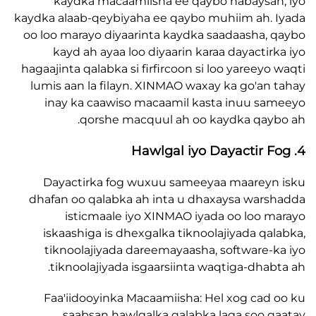
kaydka macaamiisha ee qaybo habaysa
kaydka alaab-qeybiyaha ee qaybo muhiim ah.
oo loo marayo diyaarinta kaydka saadaasha,
kayd ah ayaa loo diyaarin karaa dayactir
hagaajinta qalabka si firfircoon si loo yareeyo
lumis aan la filayn. XINMAO waxay ka go'an
inay ka caawiso macaamil kasta inuu s
qorshe macquul ah oo kaydka qay
Dayactirka fog wuxuu sameeyaa maarey
dhafan oo qalabka ah inta u dhaxaysa war
isticmaale iyo XINMAO iyada oo loo 
iskaashiga is dhexgalka tiknoolajiyada qa
tiknoolajiyada dareemayaasha, software-
tiknoolajiyada isgaarsiinta waqtiga-dhab
Faa'iidooyinka Macaamiisha: Hel xog cad
saabsan hawlgalka qalabka laga soo 