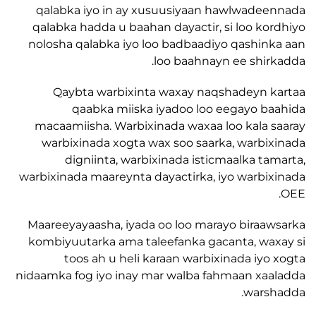
qalabka iyo in ay xusuusiyaan hawlwade
qalabka hadda u baahan dayactir, si loo ko
nolosha qalabka iyo loo badbaadiyo qashin
loo baahnayn ee shir
Qaybta warbixinta waxay naqshadeyn 
qaabka miiska iyadoo loo eegayo b
macaamiisha. Warbixinada waxaa loo kala 
warbixinada xogta wax soo saarka, warbi
digniinta, warbixinada isticmaalka ta
warbixinada maareynta dayactirka, iyo warbi
Maareeyayaasha, iyada oo loo marayo biraa
kombiyuutarka ama taleefanka gacanta, wa
toos ah u heli karaan warbixinada iyo
nidaamka fog iyo inay mar walba fahmaan xa
wars