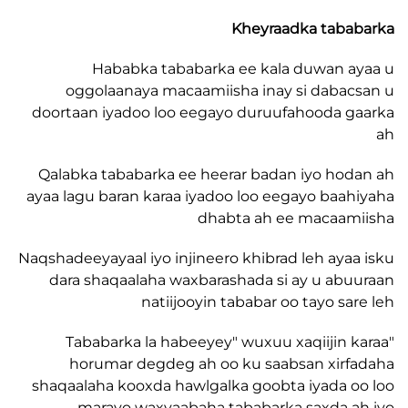
Kheyraadka tab
Hababka tababarka ee kala duwan 
oggolaanaya macaamiisha inay si daba
doortaan iyadoo loo eegayo duruufahooda 
Qalabka tababarka ee heerar badan iyo ho
ayaa lagu baran karaa iyadoo loo eegayo baa
dhabta ah ee macaam
Naqshadeeyayaal iyo injineero khibrad leh aya
dara shaqaalaha waxbarashada si ay u ab
natiijooyin tababar oo tayo sa
"Tababarka la habeeyey" wuxuu xaqiijin 
horumar degdeg ah oo ku saabsan xir
shaqaalaha kooxda hawlgalka goobta iyada 
marayo waxyaabaha tababarka saxda 