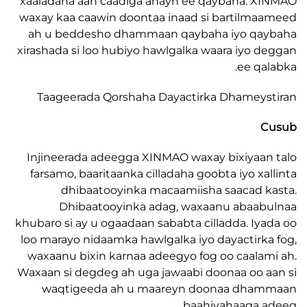
xaaladaha aan caadiga ahayn ee qaybaha. 
waxay kaa caawin doontaa inaad si bartilm
ah u beddesho dhammaan qaybaha iyo qa
xirashada si loo hubiyo hawlgalka waara iyo 
ee qa
Taageerada Qorshaha Dayactirka Dhamey
Injineerada adeegga XINMAO waxay bixiyaa
farsamo, baaritaanka cilladaha goobta iyo xa
dhibaatooyinka macaamiisha saacad 
Dhibaatooyinka adag, waxaanu abaa
khubaro si ay u ogaadaan sababta cilladda. Iy
loo marayo nidaamka hawlgalka iyo dayactirk
waxaanu bixin karnaa adeegyo fog oo caala
Waxaan si degdeg ah uga jawaabi doonaa oo 
waqtigeeda ah u maareyn doonaa dha
baahiyahaaga 