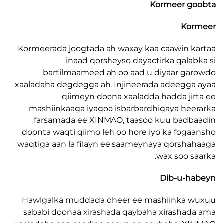
Kormeer g
Ko
Kormeerada joogtada ah waxay kaa caawin 
inaad qorsheyso dayactirka qala
bartilmaameed ah oo aad u diyaar g
xaaladaha degdegga ah. Injineerada adeegg
qiimeyn doona xaaladda hadda ji
mashiinkaaga iyagoo isbarbardhigaya he
farsamada ee XINMAO, taasoo kuu bad
doonta waqti qiimo leh oo hore iyo ka fog
waqtiga aan la filayn ee saameynaya qorsh
wax soo s
Dib-u-h
Hawlgalka muddada dheer ee mashiinka 
sababi doonaa xirashada qaybaha xirasha