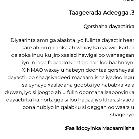
Qorshaha daya
Diyaarinta amniga alaabta iyo fulinta dayacti
sare ah oo qalabka ah waxay ka caawin 
qalabka inuu ku jiro xaalad hawlgal oo wan
iyo in laga fogaado khataro aan loo baa
XINMAO waxay u habeyn doontaa qorsh
dayactir oo shaqsiyadeed macaamiisha iyado
saleynayo xaaladaha goobta iyo hababk
duwan, iyo si joogto ah u fulin doonta tallaabo
dayactirka ka hortagga si loo hagaajiyo khara
loona hubiyo in qalabku si deggan oo w
sha
Faa'iidooyinka Macaam