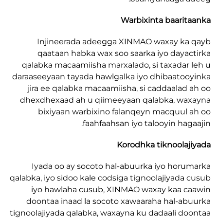
Warbixinta baari
Injineerada adeegga XINMAO waxay k
qaataan habka wax soo saarka iyo daya
qalabka macaamiisha marxalado, si taxadar
daraaseeyaan tayada hawlgalka iyo dhibaato
jira ee qalabka macaamiisha, si caddaalad
dhexdhexaad ah u qiimeeyaan qalabka, w
bixiyaan warbixino falanqeyn macquul
faahfaahsan iyo talooyin hag
Korodhka tiknoola
Iyada oo ay socoto hal-abuurka iyo hor
qalabka, iyo sidoo kale codsiga tignoolajiyada
iyo hawlaha cusub, XINMAO waxay kaa 
doontaa inaad la socoto xawaaraha hal-a
tignoolajiyada qalabka, waxayna ku dadaali d