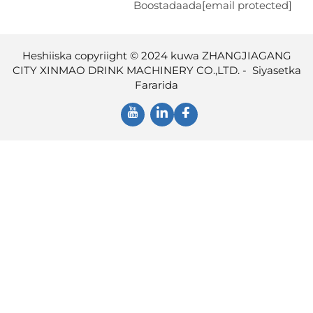
Boostadaada
[email protec
Heshiiska copyriight © 2024 kuwa ZHANGJIA
CITY XINMAO DRINK MACHINERY CO.,LTD. -
Siy
Fararida