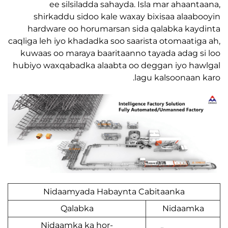
ee silsiladda sahayda. Isla mar ahaan
shirkaddu sidoo kale waxay bixisaa alaa
hardware oo horumarsan sida qalabka ka
caqliga leh iyo khadadka soo saarista otomaati
kuwaas oo maraya baaritaanno tayada adag 
hubiyo waxqabadka alaabta oo deggan iyo h
lagu kalsoonaan
Nidaamyada Habaynta Cabitaanka
Qalabka
Nidaam
Nidaamka ka hor-