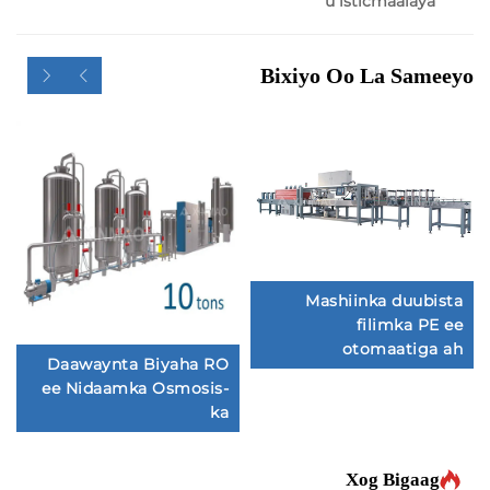
u isticmaala
Bixiyo Oo La Sa
Mashiinka duu
awaynta
filimka 
Biyaha
otomaati
Daawaynta Biyaha RO
ee Nidaamka Osmosis-
ka
Xog Biga