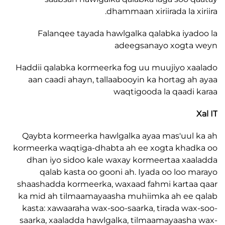
dhammaan xiriirada la x
Falanqee tayada hawlgalka qalabka iya
adeegsanayo xogta
Haddii qalabka kormeerka fog uu muujiyo x
aan caadi ahayn, tallaabooyin ka hortag a
waqtigooda la qaadi
Qaybta kormeerka hawlgalka ayaa mas'uul
kormeerka waqtiga-dhabta ah ee xogta kha
dhan iyo sidoo kale waxay kormeertaa xa
qalab kasta oo gooni ah. Iyada oo loo 
shaashadda kormeerka, waxaad fahmi karta
ka mid ah tilmaamayaasha muhiimka ah ee
kasta: xawaaraha wax-soo-saarka, tirada wa
saarka, xaaladda hawlgalka, tilmaamayaash