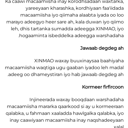
Ka caawi macaamiisha inay korodhsadaan wax
yareeyaan kharashka, kordhiyaan faa'
macaamiisha iyo qiimaha alaabta iyada 
marayo adeegyo heer sare ah, kala duwan iyo
leh, dhis tartanka sumadda adeegga XINMA
hogaaminta isbeddelka adeegga warsh
Jawaab degd
XINMAO waxay buuxinaysaa baah
macaamiisha waqtiga ugu gaaban iyadoo leh
adeeg oo dhameystiran iyo hab jawaab degd
Kormeer firf
Injineerada waxay booqdaan wars
macaamiisha mararka qaarkood si ay u korm
qalabka, u fahmaan xaaladda hawlgalka qalabk
inay caawiyaan macaamiisha inay naqshad