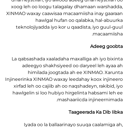
xoog leh oo loogu talagalay dhamaan wars
XINMAO waxay caawisaa macaamiisha inay g
hawlgal hufan oo qalabka, hal-a
teknolojiyadda iyo kor u qaadista, iyo guu
macaam
Adeeg g
La qabsashada xaaladaha maxalliga ah iyo b
adeegyo shakhsiyeed oo daryeel leh a
himilada joogtada ah ee XINMAO. X
Injineerinka XINMAO waxay leedahay koox inj
xirfad leh oo cajiib ah oo naqshadeyn, rakibi
hawlgelin si loo hubiyo hirgelinta habsami 
mashaariicda injineern
Taageerada Ka Dib
Iyada oo la ballaarinayo suuqa caalami