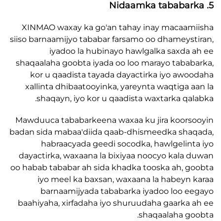
XINMAO waxay ka go'an tahay inay macaa
siiso barnaamijyo tababar farsamo oo dhameys
iyadoo la hubinayo hawlgalka saxda
shaqaalaha goobta iyada oo loo marayo taba
kor u qaadista tayada dayactirka iyo aw
xallinta dhibaatooyinka, yareynta waqtiga 
shaqayn, iyo kor u qaadista waxtarka qa
Mawduuca tababarkeena waxaa ku jira koor
badan sida mabaa'diida qaab-dhismeedka sh
habraacyada geedi socodka, hawlgelin
dayactirka, waxaana la bixiyaa noocyo kala
oo habab tababar ah sida khadka tooska ah, 
iyo meel ka baxsan, waxaana la habeyn
barnaamijyada tababarka iyadoo loo 
baahiyaha, xirfadaha iyo shuruudaha gaarka
shaqaalaha g