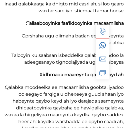
inaad qalabkaaga ka dhigto mid casri ah, si loo
waxtar sare iyo isticmaal tamar 
Tallaabooyinka faa'iidooyinka macaam
Qorshaha ugu qiimaha badan ee casri
qa
Talooyin ku saabsan isbeddelka qalabka iya
adeegsanayo tignoolajiyada ugu da
Xidhmada maareynta qaybo ka
Qalabka moodeelka ee macaamiisha goobta, 
loo eegayo farqiga u dhexeeya guud aha
habeynta qaybo kayd ah iyo darajada saa
dhibaatooyinka qaybaha ee hawlgalka qa
waxaa la hirgeliyaa maareynta kaydka qaybo 
heer ah: kaydka warshadda ee qaybo caa