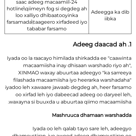
24-saac adeeg macaamiil
hotline\qiimeyn fog si degdeg ah
Adeegga k
loo xalliyo dhibaatooyinka
iibka
farsamada\taageero xirfadeed iyo
tababar farsamo
Iyada oo la raacayo himilada shirkadda ee "ca
macaamiisha inay dhisaan warshado riy
XINMAO waxay abuurtaa adeegyo "ka sa
filashada macaamiisha iyo heerarka warsh
iyadoo leh xawaare jawaab degdeg ah, heer f
oo xirfad leh iyo dabeecad adeeg oo daryee
waxayna si buuxda u abuurtaa qiimo macaam
Mashruuca dhamaan wars
Iyada oo leh qalab tayo sare leh, a
dhameystiran, iyo awood adeeg dhameysti