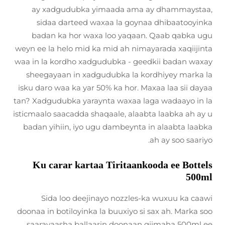
ay xadgudubka yimaada ama ay dhammaystaa,
sidaa darteed waxaa la goynaa dhibaatooyinka
badan ka hor waxa loo yaqaan. Qaab qabka ugu
weyn ee la helo mid ka mid ah nimayarada xaqiijinta
waa in la kordho xadgudubka - geedkii badan waxay
sheegayaan in xadgudubka la kordhiyey marka la
isku daro waa ka yar 50% ka hor. Maxaa laa sii dayaa
tan? Xadgudubka yaraynta waxaa laga wadaayo in la
isticmaalo saacadda shaqaale, alaabta laabka ah ay u
badan yihiin, iyo ugu dambeynta in alaabta laabka
ah ay soo saariyo.
Ku carar kartaa Tiritaankooda ee Bottels
500ml
Sida loo deejinayo nozzles-ka wuxuu ka caawi
doonaa in botiloyinka la buuxiyo si sax ah. Marka soo
saarayaasha ballaarin doonaan qiimaha 500ml ee