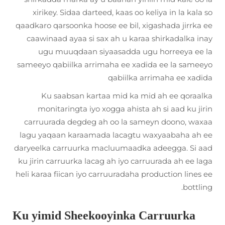
xirikey. Sidaa darteed, kaas oo keliya in la kala so
qaadkaro qarsoonka hoose ee bil, xigashada jirrka ee
caawinaad ayaa si sax ah u karaa shirkadalka inay
ugu muuqdaan siyaasadda ugu horreeya ee la
sameeyo qabiilka arrimaha ee xadida ee la sameeyo
qabiilka arrimaha ee xadida
Ku saabsan kartaa mid ka mid ah ee qoraalka
monitaringta iyo xogga ahista ah si aad ku jirin
carruurada degdeg ah oo la sameyn doono, waxaa
lagu yaqaan karaamada lacagtu waxyaabaha ah ee
daryeelka carruurka macluumaadka adeegga. Si aad
ku jirin carruurka lacag ah iyo carruurada ah ee laga
heli karaa fiican iyo carruuradaha production lines ee
bottling.
Ku yimid Sheekooyinka Carruurka