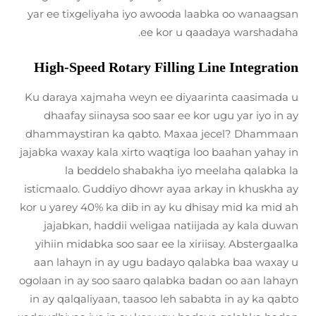
yar ee tixgeliyaha iyo awooda laabka oo wanaagsan
ee kor u qaadaya warshadaha.
High-Speed Rotary Filling Line Integration
Ku daraya xajmaha weyn ee diyaarinta caasimada u
dhaafay siinaysa soo saar ee kor ugu yar iyo in ay
dhammaystiran ka qabto. Maxaa jecel? Dhammaan
jajabka waxay kala xirto waqtiga loo baahan yahay in
la beddelo shabakha iyo meelaha qalabka la
isticmaalo. Guddiyo dhowr ayaa arkay in khuskha ay
kor u yarey 40% ka dib in ay ku dhisay mid ka mid ah
jajabkan, haddii weligaa natiijada ay kala duwan
yihiin midabka soo saar ee la xiriisay. Abstergaalka
aan lahayn in ay ugu badayo qalabka baa waxay u
ogolaan in ay soo saaro qalabka badan oo aan lahayn
in ay qalqaliyaan, taasoo leh sababta in ay ka qabto