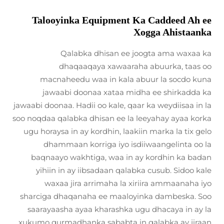
Talooyinka Equipment Ka Caddeed Ah ee
Xogga Ahistaanka
Qalabka dhisan ee joogta ama waxaa ka
dhaqaaqaya xawaaraha abuurka, taas oo
macnaheedu waa in kala abuur la socdo kuna
jawaabi doonaa xataa midha ee shirkadda ka
jawaabi doonaa. Hadii oo kale, qaar ka weydiisaa in la
soo noqdaa qalabka dhisan ee la leeyahay ayaa korka
ugu horaysa in ay kordhin, laakiin marka la tix gelo
dhammaan korriga iyo isdiiwaangelinta oo la
baqnaayo wakhtiga, waa in ay kordhin ka badan
yihiin in ay iibsadaan qalabka cusub. Sidoo kale
waxaa jira arrimaha la xiriira ammaanaha iyo
sharciga dhaqanaha ee maaloyinka dambeska. Soo
saarayaasha ayaa kharashka ugu dhacaya in ay la
xukumo gurmadhanka sababta in qalabka ay jiraan