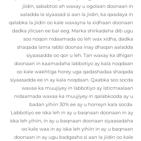
jiidin, sababtoo ah waxay u ogolaan doonaan in
aaladda la siyaasad si aan la jiidin, ka qaadaya in
qalabka la jiidin oo kale waxayna la xidhaan doonaan
dadka jilicsan ee bal eeg. Marka shirkadaha dib ugu
soo noqon nidaamada oo leh wax xidha, dadka
shaqada lama rabbi doonaa inay dhaqan aaladda
siyaasadda oo qor u leh. Tan waxay ka dhigan
doonaan in kaamadaha labbotiyo ay kala noqdaan
oo kale wakhtiga horey uga qadashadaa shaqada
siyaasadda ee in ay kala noqdaan. Qaabka soo socda
waxaa ka muujiyey in labbotiyo ay isticmaalaan
nidaamada waxaa ka muujiyey in qalabkooda ay u
badan yihiin 30% ee ay u horreyn kala socda.
Labbotiyo ee iska leh in ay u baqnaan doonaan in ay
iska leh yihiin, in ay u baqnaan doonaan siyaasadaha
oo kale waa in ay iska leh yihiin in ay u baqnaan
doonaan in ay ugu badgasho si aan la jiidin oo kale.