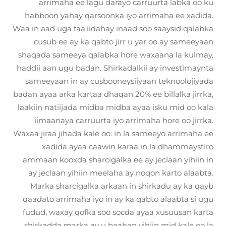
arrimaha ee lagu darayo carruurta labka oo ku
habboon yahay qarsoonka iyo arrimaha ee xadida.
Waa in aad uga faa'iidahay inaad soo saaysid qalabka
cusub ee ay ka qabto jirr u yar oo ay sameeyaan
shaqada sameeya qalabka hore waxaana la kulmay,
haddii aan ugu badan. Shirkadalkii ay investimaynta
sameeyaan in ay cusbooneysiiyaan teknoolojiyada
badan ayaa arka kartaa dhaqan 20% ee billalka jirrka,
laakiin natiijada midba midba ayaa isku mid oo kala
iimaanaya carruurta iyo arrimaha hore oo jirrka.
Waxaa jiraa jihada kale oo: in la sameeyo arrimaha ee
xadida ayaa caawin karaa in la dhammaystiro
ammaan kooxda sharcigalka ee ay jeclaan yihiin in
ay jeclaan yihiin meelaha ay noqon karto alaabta.
Marka sharcigalka arkaan in shirkadu ay ka qayb
qaadato arrimaha iyo in ay ka qabto alaabta si ugu
fudud, waxay qofka soo socda ayaa xusuusan karta
shirkadda marka ay u baahan yihiin mid kale oo la