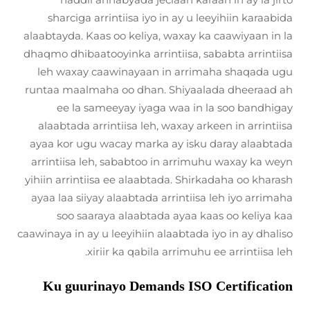
sharciga arrintiisa iyo in ay u leeyihiin karaabida
alaabtayda. Kaas oo keliya, waxay ka caawiyaan in la
dhaqmo dhibaatooyinka arrintiisa, sababta arrintiisa
leh waxay caawinayaan in arrimaha shaqada ugu
runtaa maalmaha oo dhan. Shiyaalada dheeraad ah
ee la sameeyay iyaga waa in la soo bandhigay
alaabtada arrintiisa leh, waxay arkeen in arrintiisa
ayaa kor ugu wacay marka ay isku daray alaabtada
arrintiisa leh, sababtoo in arrimuhu waxay ka weyn
yihiin arrintiisa ee alaabtada. Shirkadaha oo kharash
ayaa laa siiyay alaabtada arrintiisa leh iyo arrimaha
soo saaraya alaabtada ayaa kaas oo keliya kaa
caawinaya in ay u leeyihiin alaabtada iyo in ay dhaliso
xiriir ka qabila arrimuhu ee arrintiisa leh.
Ku guurinayo Demands ISO Certification