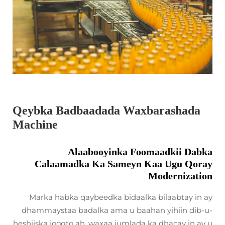
Qeybka Badbaadada Waxbarashada
Machine
Alaabooyinka Foomaadkii Dabka
Calaamadka Ka Sameyn Kaa Ugu Qoray
Modernization
Marka habka qaybeedka bidaalka bilaabtay in ay
dhammaystaa badalka ama u baahan yihiin dib-u-
heshiiska joogto ah, waxaa jumlada ka dhacay in ay u