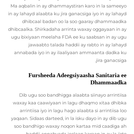
Ma aqbalin in ay dhammaystiran karo in la sameeyo
in ay lahayd alaabta ku jira ganacsiga iyo in ay lahayd
dhibcaal badan oo la soo gaaray dhammaadka
dhibcaalka. Shirkadaha arrinta waxay oggayaan in ay
ugu bixiyaan meelaha FDA ee ku saabsan in ay ugu
jawaabto talada haddii ay rabto in ay lahayd
annabada iyo in ay ilaaliyaan ammaanta dadka ku
jira ganacsiga.
Fursheeda Adeegsiyaasha Sanitaria ee
Dhammaadka
Dib ugu soo bandhigga alaabta siinayo arrintiisa
waxay kaa caawiyaan in lagu dhaqmo xitaa dhibka
arrintiisa iyo in lagu hago alaabta si arrintiisa loo
yaqaan. Sidaas darteed, in la isku dayo in ay dib ugu
soo bandhigo waxay noqon kartaa mid caadiga ah
haddii annabyada jeclaan karaan in ay la jirto