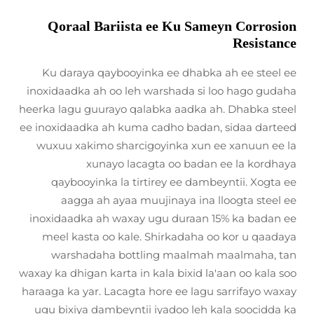
Qoraal Bariista ee Ku Sameyn Corrosion
Resistance
Ku daraya qaybooyinka ee dhabka ah ee steel ee
inoxidaadka ah oo leh warshada si loo hago gudaha
heerka lagu guurayo qalabka aadka ah. Dhabka steel
ee inoxidaadka ah kuma cadho badan, sidaa darteed
wuxuu xakimo sharcigoyinka xun ee xanuun ee la
xunayo lacagta oo badan ee la kordhaya
qaybooyinka la tirtirey ee dambeyntii. Xogta ee
aagga ah ayaa muujinaya ina lloogta steel ee
inoxidaadka ah waxay ugu duraan 15% ka badan ee
meel kasta oo kale. Shirkadaha oo kor u qaadaya
warshadaha bottling maalmah maalmaha, tan
waxay ka dhigan karta in kala bixid la'aan oo kala soo
haraaga ka yar. Lacagta hore ee lagu sarrifayo waxay
ugu bixiya dambeyntii iyadoo leh kala soocidda ka