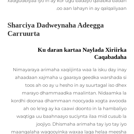
xadgudbiyaa iyo in ay kor ugu badayo qalabka badan
oo aan lahayn in ay qalqaliyaan.
Sharciya Dadweynaha Adeegga
Carruurta
Ku daran kartaa Naylada Xiriirka
Caqabadaha
Nimayaraya arimaha xaqiijinta waa la isku day inay
ahaadaan xajmaha u gaaraya geedka warshada si
toos ah oo ay u hesho in ay suurtagal iso dhex
marayo dhammaadka maalintan. Nidaamka la
kordhi doonaa dhammaan noocyada xogta awooda
ah oo le'eg ay ka caawi doonto in la hambaliyo
waqtiga uu baahnaayo suciynta ilaa mid cusub la
joojiyo. Dhismaha arimaha tay iyo tay iyo
maangalaha waqooyinka waxaa laga helaa meesha