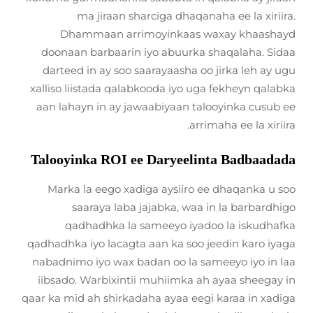
ma jiraan sharciga dhaqanaha ee la xiriira.
Dhammaan arrimoyinkaas waxay khaashayd
doonaan barbaarin iyo abuurka shaqalaha. Sidaa
darteed in ay soo saarayaasha oo jirka leh ay ugu
xalliso liistada qalabkooda iyo uga fekheyn qalabka
aan lahayn in ay jawaabiyaan talooyinka cusub ee
arrimaha ee la xiriira.
Talooyinka ROI ee Daryeelinta Badbaadada
Marka la eego xadiga aysiiro ee dhaqanka u soo
saaraya laba jajabka, waa in la barbardhigo
qadhadhka la sameeyo iyadoo la iskudhafka
qadhadhka iyo lacagta aan ka soo jeedin karo iyaga
nabadnimo iyo wax badan oo la sameeyo iyo in laa
iibsado. Warbixintii muhiimka ah ayaa sheegay in
qaar ka mid ah shirkadaha ayaa eegi karaa in xadiga