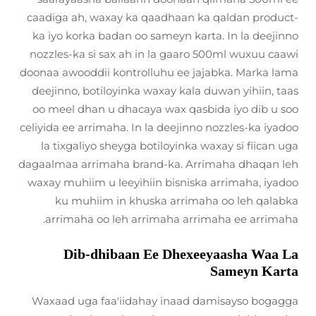
caadiga ah, waxay ka qaadhaan ka qaldan product-
ka iyo korka badan oo sameyn karta. In la deejinno
nozzles-ka si sax ah in la gaaro 500ml wuxuu caawi
doonaa awooddii kontrolluhu ee jajabka. Marka lama
deejinno, botiloyinka waxay kala duwan yihiin, taas
oo meel dhan u dhacaya wax qasbida iyo dib u soo
celiyida ee arrimaha. In la deejinno nozzles-ka iyadoo
la tixgaliyo sheyga botiloyinka waxay si fiican uga
dagaalmaa arrimaha brand-ka. Arrimaha dhaqan leh
waxay muhiim u leeyihiin bisniska arrimaha, iyadoo
ku muhiim in khuska arrimaha oo leh qalabka
arrimaha oo leh arrimaha arrimaha ee arrimaha.
Dib-dhibaan Ee Dhexeeyaasha Waa La
Sameyn Karta
Waxaad uga faa'iidahay inaad damisayso bogagga