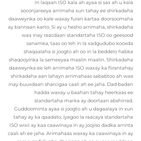
In laqaan ISO kala ah ayaa si sax ah u kala
soconjareeya arrimaha xun tahay ee shirkadaha
daaweynka oo kale waxay furan kartaa doorsoomaha
ay bannaan karto. Si ay u hesho arrimaha, shirkadaha
waa inay raacdaan standartaha ISO oo geesood
sanamka, taas oo leh in la xadgudubo kooxda
shaqaalaha si joogto ah oo in la beddelo habka
shaqooyinka la sameeyaa maalin maalin. Shirkadaha
daaweynka ee leh arrimaha ISO waxay ka fiirantahay
shirkadaha aan lahayn arrimahaas sababtoo ah waa
inay buuxdaan sharcigaa caali ah ee jaha. Dad badan
hadda waxay u baahan tahay heerkaas ee
standartaha marka ay doortaan abshirrad.
Guddoominta ayaa si joogto ah u dagaalaya in xun
tahay ay ka qaadato, iyagoo la raacaya standartaha
ISO wixii ay kaa caawinaya in ay joojiso dadka arrinta
caali ah ee jaha. Arimahaas waxay ka caawinaya in ay