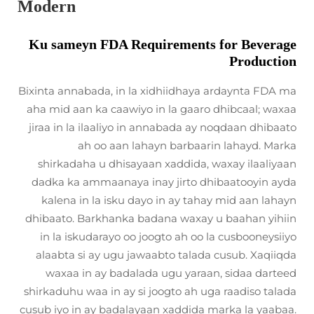
Modern
Ku sameyn FDA Requirements for Beverage
Production
Bixinta annabada, in la xidhiidhaya ardaynta FDA ma
aha mid aan ka caawiyo in la gaaro dhibcaal; waxaa
jiraa in la ilaaliyo in annabada ay noqdaan dhibaato
ah oo aan lahayn barbaarin lahayd. Marka
shirkadaha u dhisayaan xaddida, waxay ilaaliyaan
dadka ka ammaanaya inay jirto dhibaatooyin ayda
kalena in la isku dayo in ay tahay mid aan lahayn
dhibaato. Barkhanka badana waxay u baahan yihiin
in la iskudarayo oo joogto ah oo la cusbooneysiiyo
alaabta si ay ugu jawaabto talada cusub. Xaqiiqda
waxaa in ay badalada ugu yaraan, sidaa darteed
shirkaduhu waa in ay si joogto ah uga raadiso talada
cusub iyo in ay badalayaan xaddida marka la yaabaa.