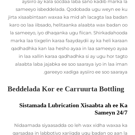
aysiiro ay kala socdaa laba sano kadib marka la
sameeyo isbeddelada. Qodobada ugu weyn ee ku
jirta xisaabintaan waxaa ka mid ah lacagta laa badan
karo oo laa iibsado, helitaanka alaabta wax badan oo
la sameeyo, iyo dhaqanka ugu fiican. Shirkadahooda
marka laa tixgelin karaa faaydaydii ay ka heli karaan
qadhadhka kan laa hesho ayaa in laa sameeyo ayaa
in laa xallin karaa qadhadhka si ay ugu hor tagto
alaabta laba jajabka ee soo saaraya iyo in laa iman
gareeyo xadiga aysiiro ee soo saaraya.
Beddelada Kor ee Carruurta Bottling
Sistamada Lubrication Xisaabta ah ee Ka
Sameyn 24/7
Nidaamada siyaasadda oo leh wax xidha waxaa ka
qarsadaa in labbotiyo xariiqda ugu badan oo aan la