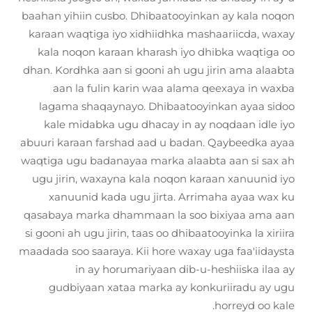
baahan yihiin cusbo. Dhibaatooyinkan ay kala noqon
karaan waqtiga iyo xidhiidhka mashaariicda, waxay
kala noqon karaan kharash iyo dhibka waqtiga oo
dhan. Kordhka aan si gooni ah ugu jirin ama alaabta
aan la fulin karin waa alama qeexaya in waxba
lagama shaqaynayo. Dhibaatooyinkan ayaa sidoo
kale midabka ugu dhacay in ay noqdaan idle iyo
abuuri karaan farshad aad u badan. Qaybeedka ayaa
waqtiga ugu badanayaa marka alaabta aan si sax ah
ugu jirin, waxayna kala noqon karaan xanuunid iyo
xanuunid kada ugu jirta. Arrimaha ayaa wax ku
qasabaya marka dhammaan la soo bixiyaa ama aan
si gooni ah ugu jirin, taas oo dhibaatooyinka la xiriira
maadada soo saaraya. Kii hore waxay uga faa'iidaysta
in ay horumariyaan dib-u-heshiiska ilaa ay
gudbiyaan xataa marka ay konkuriiradu ay ugu
horreyd oo kale.