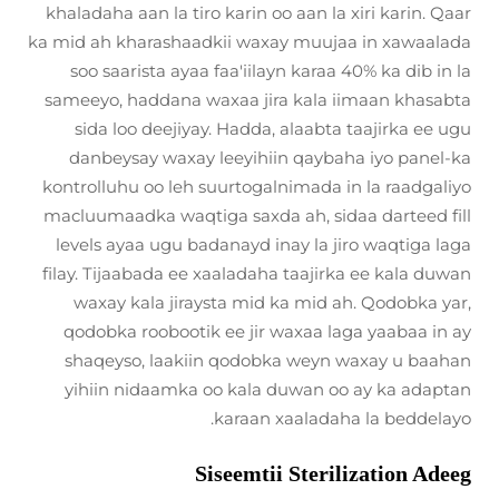
khaladaha aan la tiro karin oo aan la xiri karin. Qaar
ka mid ah kharashaadkii waxay muujaa in xawaalada
soo saarista ayaa faa'iilayn karaa 40% ka dib in la
sameeyo, haddana waxaa jira kala iimaan khasabta
sida loo deejiyay. Hadda, alaabta taajirka ee ugu
danbeysay waxay leeyihiin qaybaha iyo panel-ka
kontrolluhu oo leh suurtogalnimada in la raadgaliyo
macluumaadka waqtiga saxda ah, sidaa darteed fill
levels ayaa ugu badanayd inay la jiro waqtiga laga
filay. Tijaabada ee xaaladaha taajirka ee kala duwan
waxay kala jiraysta mid ka mid ah. Qodobka yar,
qodobka roobootik ee jir waxaa laga yaabaa in ay
shaqeyso, laakiin qodobka weyn waxay u baahan
yihiin nidaamka oo kala duwan oo ay ka adaptan
karaan xaaladaha la beddelayo.
Siseemtii Sterilization Adeeg