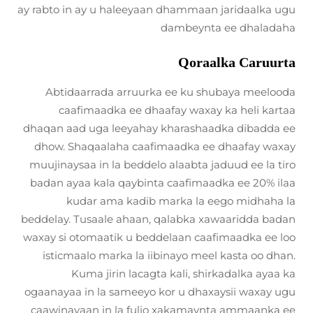
ay rabto in ay u haleeyaan dhammaan jaridaalka ugu
dambeynta ee dhaladaha
Qoraalka Caruurta
Abtidaarrada arruurka ee ku shubaya meelooda
caafimaadka ee dhaafay waxay ka heli kartaa
dhaqan aad uga leeyahay kharashaadka dibadda ee
dhow. Shaqaalaha caafimaadka ee dhaafay waxay
muujinaysaa in la beddelo alaabta jaduud ee la tiro
badan ayaa kala qaybinta caafimaadka ee 20% ilaa
kudar ama kadib marka la eego midhaha la
beddelay. Tusaale ahaan, qalabka xawaaridda badan
waxay si otomaatik u beddelaan caafimaadka ee loo
isticmaalo marka la iibinayo meel kasta oo dhan.
Kuma jirin lacagta kali, shirkadalka ayaa ka
ogaanayaa in la sameeyo kor u dhaxaysii waxay ugu
caawinayaan in la fulio xakamaynta ammaanka ee