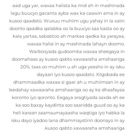
aad uga yar, waxaa halista ka mid ah in mashinada
lagu buucyo gacanta ayba wax ka caawin ama in ay
kusoo qaadato. Wuxuu muhiim ugu yahay in la xalin
doonto qaadka qalabka oo la buucyo saa kasta oo ay
kala yartaa, sababtoo ah markaa qadka ka yarayaa,
waxaa halisi in ay mashinada lahayn doomo.
Warbixiyada gudoomka waxaa sheegaya in
doomahaas ay kusoo qabto xawaaraha amshaariga
20%, taas oo muhiim u ah uga yeesho in ay isku
dayaan iyo kusoo qaadato. Xilgobada ee
dhammaadka waxaa si gaar ah u muhiimsan in ay
leedahay xawaaraha amshaariga oo ay ka dhaafayaa
koronto iyo qoronto. Eegaya aragtiyada saxda ah ee
ka soo baxay kaydinta soo saaridda guud oo ay ka
heli karaan saamsumayaasha waqtiga iyo habka la
isku dayo iyadoo lana dhammaystirin doonayo in ay
kusoo qabto xawaaraha amshaariga.