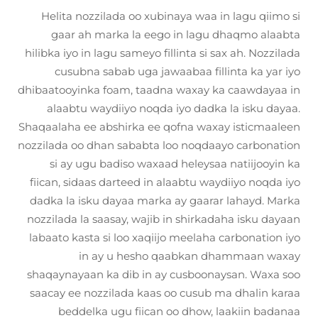
Helita nozzilada oo xubinaya waa in lagu qiimo si
gaar ah marka la eego in lagu dhaqmo alaabta
hilibka iyo in lagu sameyo fillinta si sax ah. Nozzilada
cusubna sabab uga jawaabaa fillinta ka yar iyo
dhibaatooyinka foam, taadna waxay ka caawdayaa in
alaabtu waydiiyo noqda iyo dadka la isku dayaa.
Shaqaalaha ee abshirka ee qofna waxay isticmaaleen
nozzilada oo dhan sababta loo noqdaayo carbonation
si ay ugu badiso waxaad heleysaa natiijooyin ka
fiican, sidaas darteed in alaabtu waydiiyo noqda iyo
dadka la isku dayaa marka ay gaarar lahayd. Marka
nozzilada la saasay, wajib in shirkadaha isku dayaan
labaato kasta si loo xaqiijo meelaha carbonation iyo
in ay u hesho qaabkan dhammaan waxay
shaqaynayaan ka dib in ay cusboonaysan. Waxa soo
saacay ee nozzilada kaas oo cusub ma dhalin karaa
beddelka ugu fiican oo dhow, laakiin badanaa