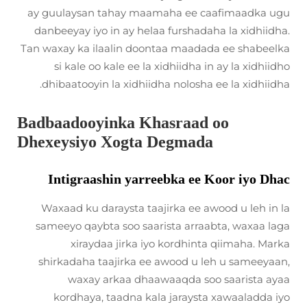
ay guulaysan tahay maamaha ee caafimaadka ugu
danbeeyay iyo in ay helaa furshadaha la xidhiidha.
Tan waxay ka ilaalin doontaa maadada ee shabeelka
si kale oo kale ee la xidhiidha in ay la xidhiidho
dhibaatooyin la xidhiidha nolosha ee la xidhiidha.
Badbaadooyinka Khasraad oo
Dhexeysiyo Xogta Degmada
Intigraashin yarreebka ee Koor iyo Dhac
Waxaad ku daraysta taajirka ee awood u leh in la
sameeyo qaybta soo saarista arraabta, waxaa laga
xiraydaa jirka iyo kordhinta qiimaha. Marka
shirkadaha taajirka ee awood u leh u sameeyaan,
waxay arkaa dhaawaaqda soo saarista ayaa
kordhaya, taadna kala jaraysta xawaaladda iyo