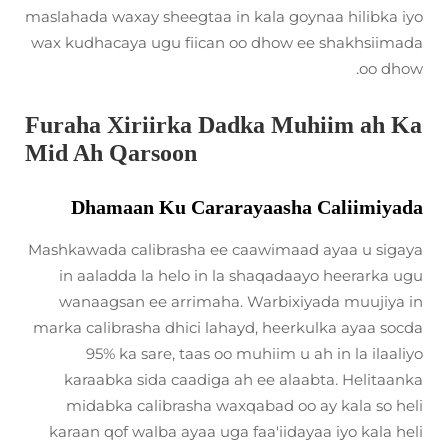
maslahada waxay sheegtaa in kala goynaa hilibka iyo
wax kudhacaya ugu fiican oo dhow ee shakhsiimada
oo dhow.
Furaha Xiriirka Dadka Muhiim ah Ka
Mid Ah Qarsoon
Dhamaan Ku Cararayaasha Caliimiyada
Mashkawada calibrasha ee caawimaad ayaa u sigaya
in aaladda la helo in la shaqadaayo heerarka ugu
wanaagsan ee arrimaha. Warbixiyada muujiya in
marka calibrasha dhici lahayd, heerkulka ayaa socda
95% ka sare, taas oo muhiim u ah in la ilaaliyo
karaabka sida caadiga ah ee alaabta. Helitaanka
midabka calibrasha waxqabad oo ay kala so heli
karaan qof walba ayaa uga faa'iidayaa iyo kala heli