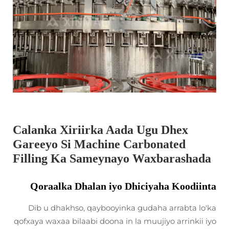
Calanka Xiriirka Aada Ugu Dhex
Gareeyo Si Machine Carbonated
Filling Ka Sameynayo Waxbarashada
Qoraalka Dhalan iyo Dhiciyaha Koodiinta
Dib u dhakhso, qaybooyinka gudaha arrabta lo'ka
qofxaya waxaa bilaabi doona in la muujiyo arrinkii iyo