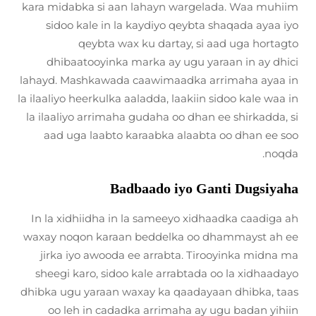
kara midabka si aan lahayn wargelada. Waa muhiim
sidoo kale in la kaydiyo qeybta shaqada ayaa iyo
qeybta wax ku dartay, si aad uga hortagto
dhibaatooyinka marka ay ugu yaraan in ay dhici
lahayd. Mashkawada caawimaadka arrimaha ayaa in
la ilaaliyo heerkulka aaladda, laakiin sidoo kale waa in
la ilaaliyo arrimaha gudaha oo dhan ee shirkadda, si
aad uga laabto karaabka alaabta oo dhan ee soo
noqda.
Badbaado iyo Ganti Dugsiyaha
In la xidhiidha in la sameeyo xidhaadka caadiga ah
waxay noqon karaan beddelka oo dhammayst ah ee
jirka iyo awooda ee arrabta. Tirooyinka midna ma
sheegi karo, sidoo kale arrabtada oo la xidhaadayo
dhibka ugu yaraan waxay ka qaadayaan dhibka, taas
oo leh in cadadka arrimaha ay ugu badan yihiin