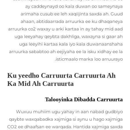
ay caddeynayd oo kala duwan oo sameynaya
arimaha cusub ee leh xaqiijinta saxda ah. Guud
ahaan, abtidaarrada arruurka ee ku dhaqaneya
arruurka co2 waxay u arki kartaa in ay tahay mid aad
uga leeyahay qeybta dakhliga, waxayna si gaar ah
uga leeyihi kartaa kala iyo kala duwanaanshaha
arruurka sababtoo ah eejiyaha ee la isku xidhay ee la
isticmaalo marka loo arruurayo.
Ku yeedho Carruurta Carruurta Ah
Ka Mid Ah Carruurta
Talooyinka Dibadda Carruurta
Wuxuu muhiim ugu yahay in aan nabad gudbiyo
qaybte waxqabadka xajmiga si aynu u hago xajmiga
CO2 ee dhaafsan ee warqada. Hantida xajmiga saxda