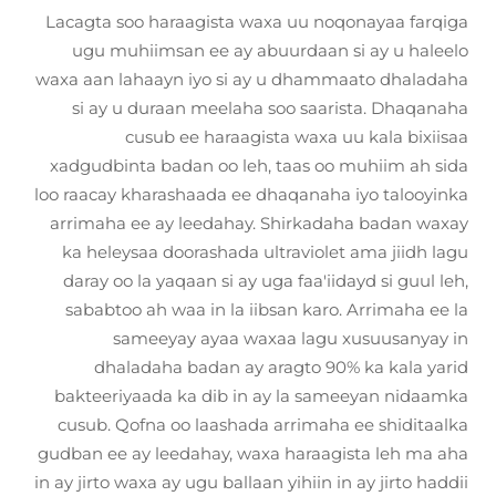
Lacagta soo haraagista waxa uu noqonayaa farqiga
ugu muhiimsan ee ay abuurdaan si ay u haleelo
waxa aan lahaayn iyo si ay u dhammaato dhaladaha
si ay u duraan meelaha soo saarista. Dhaqanaha
cusub ee haraagista waxa uu kala bixiisaa
xadgudbinta badan oo leh, taas oo muhiim ah sida
loo raacay kharashaada ee dhaqanaha iyo talooyinka
arrimaha ee ay leedahay. Shirkadaha badan waxay
ka heleysaa doorashada ultraviolet ama jiidh lagu
daray oo la yaqaan si ay uga faa'iidayd si guul leh,
sababtoo ah waa in la iibsan karo. Arrimaha ee la
sameeyay ayaa waxaa lagu xusuusanyay in
dhaladaha badan ay aragto 90% ka kala yarid
bakteeriyaada ka dib in ay la sameeyan nidaamka
cusub. Qofna oo laashada arrimaha ee shiditaalka
gudban ee ay leedahay, waxa haraagista leh ma aha
in ay jirto waxa ay ugu ballaan yihiin in ay jirto haddii