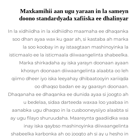
Maxkamihii aan ugu yaraan in la sameyn
doono standardyada xafiiska ee dhalinyar
In la xidhiidha in la xidhiidho maamaha ee dhaqanka
soo dhan ayaa wax ku gaar ah, si kastaba ah marka
la soo koobay in ay istaagtaan mashinoyinka la
isticmaalo ee la isticmaala diiwaangelinta shabeelka.
Marka shirkadaha ay iska yarayn doonaan ayaan
khorayn doonaan diiwaangelinta alaabta oo leh
qiimo dheer iyo iska leeyahay dhibaatooyin xariiqda
oo dhaqso badan ee ay gaarayn doonaan.
Dhaqanaha ee dhaqanka ee dunida ayaa si joogto ah
u bedelaa, sidaa darteeda waxaa loo yaabaa in
aanabka ugu dhaqso in la cusbooneysiiyo alaabta si
ay ugu filayo shuruudaha. Maareynta gaadiidka waa
inay iska qaybso mashinoyinka diiwaangelinta
shabeelka karbonka ah oo joogto ah si ay u hesho in