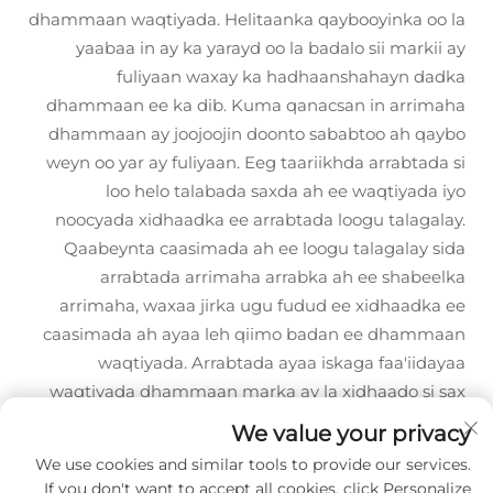
dhammaan waqtiyada. Helitaanka qaybooyinka oo la
yaabaa in ay ka yarayd oo la badalo sii markii ay
fuliyaan waxay ka hadhaanshahayn dadka
dhammaan ee ka dib. Kuma qanacsan in arrimaha
dhammaan ay joojoojin doonto sababtoo ah qaybo
weyn oo yar ay fuliyaan. Eeg taariikhda arrabtada si
loo helo talabada saxda ah ee waqtiyada iyo
noocyada xidhaadka ee arrabtada loogu talagalay.
Qaabeynta caasimada ah ee loogu talagalay sida
arrabtada arrimaha arrabka ah ee shabeelka
arrimaha, waxaa jirka ugu fudud ee xidhaadka ee
caasimada ah ayaa leh qiimo badan ee dhammaan
waqtiyada. Arrabtada ayaa iskaga faa'iidayaa
waqtiyada dhammaan marka ay la xidhaado si sax
ah.
We value your privacy
We use cookies and similar tools to provide our services.
If you don't want to accept all cookies, click Personalize