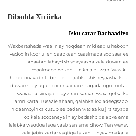
Dibadda Xiriirka
Isku carar Badbaadiyo
Waxbarashada waa in ay noqdaan mid aad u haboon
iyadoo in koor u leh qaabkaan caasimada soo saar ee
labaatan lahayd shisheyaasha kala duwan ee
maalmeed ee xanuun kala duwan. Wax ku
habboonaya in la beddelo qaabka shisheyaasha kala
duwan si ay ugu hooran karaan shaqada ugu runtaa
waxaana siinaya in ay xiran karaan waxa qofka ka
amri karta. Tusaale ahaan, qalabka loo adeegsado,
nidaamoyinka cusub ee badan waxaa ku jira tayada
oo kala soocanaya in ay badasho qalabka ama
jajabka waqtiga laga yaab san ama dhow. Tan waxay
kala jebin karta waqtiga la xanuunyay marka la