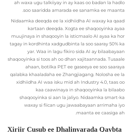
ah waxa ugu talkiiyay in ay kaas oo badan la hadlo
soo saaridda amarada ee sanamka ee maanta.
Nidaamka deeqda ee la xidhiidha AI waxay ka qaad
kartaan deeqda. Xogta ee shaqooyinka ayaa
muujinaya in shaqooyin la isticmaalo AI ayaa ka hor
tagay in kordhinta xadgudbinta la soo saaray 50% ka
yar. Waa in lagu fikiro sida AI ay bilaabayaan
shaqooyinka si toos ah oo dhan xajitaannada. Tusaale
ahaan, botilka PET ee gaseeya ee soo saaraya
qalabka khaaladaha ee Zhangjiagang. Nolosha ee la
xidhiidha AI waa isku mid ah Industry 4.0, taas oo
kaa caawinaya in shaqooyinka la bilaabo
shaqooyinka si aan la jaliyo. Nidaamka smart-ka
waxay si fiican ugu jawaabayaan arrimaha iyo
maanta ee caasiga ah.
Xiriir Cusub ee Dhalinyarada Qaybta