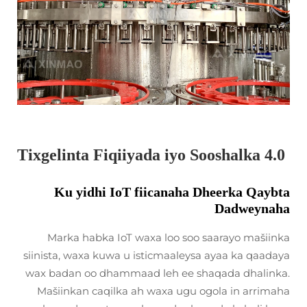
Tixgelinta Fiqiiyada iyo Sooshalka 4.0
Ku yidhi IoT fiicanaha Dheerka Qaybta
Dadweynaha
Marka habka IoT waxa loo soo saarayo mašiinka
siinista, waxa kuwa u isticmaaleysa ayaa ka qaadaya
wax badan oo dhammaad leh ee shaqada dhalinka.
Mašiinkan caqilka ah waxa ugu ogola in arrimaha