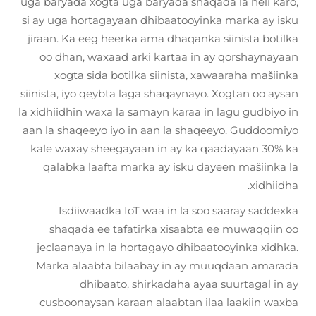
uga baryada xogta uga baryada shaqada la heli karo,
si ay uga hortagayaan dhibaatooyinka marka ay isku
jiraan. Ka eeg heerka ama dhaqanka siinista botilka
oo dhan, waxaad arki kartaa in ay qorshaynayaan
xogta sida botilka siinista, xawaaraha mašiinka
siinista, iyo qeybta laga shaqaynayo. Xogtan oo aysan
la xidhiidhin waxa la samayn karaa in lagu gudbiyo in
aan la shaqeeyo iyo in aan la shaqeeyo. Guddoomiyo
kale waxay sheegayaan in ay ka qaadayaan 30% ka
qalabka laafta marka ay isku dayeen mašiinka la
xidhiidha.
Isdiiwaadka IoT waa in la soo saaray saddexka
shaqada ee tafatirka xisaabta ee muwaqqiin oo
jeclaanaya in la hortagayo dhibaatooyinka xidhka.
Marka alaabta bilaabay in ay muuqdaan amarada
dhibaato, shirkadaha ayaa suurtagal in ay
cusboonaysan karaan alaabtan ilaa laakiin waxba