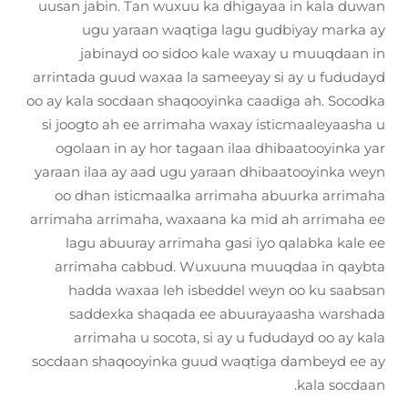
uusan jabin. Tan wuxuu ka dhigayaa in kala duwan
ugu yaraan waqtiga lagu gudbiyay marka ay
jabinayd oo sidoo kale waxay u muuqdaan in
arrintada guud waxaa la sameeyay si ay u fududayd
oo ay kala socdaan shaqooyinka caadiga ah. Socodka
si joogto ah ee arrimaha waxay isticmaaleyaasha u
ogolaan in ay hor tagaan ilaa dhibaatooyinka yar
yaraan ilaa ay aad ugu yaraan dhibaatooyinka weyn
oo dhan isticmaalka arrimaha abuurka arrimaha
arrimaha arrimaha, waxaana ka mid ah arrimaha ee
lagu abuuray arrimaha gasi iyo qalabka kale ee
arrimaha cabbud. Wuxuuna muuqdaa in qaybta
hadda waxaa leh isbeddel weyn oo ku saabsan
saddexka shaqada ee abuurayaasha warshada
arrimaha u socota, si ay u fududayd oo ay kala
socdaan shaqooyinka guud waqtiga dambeyd ee ay
kala socdaan.