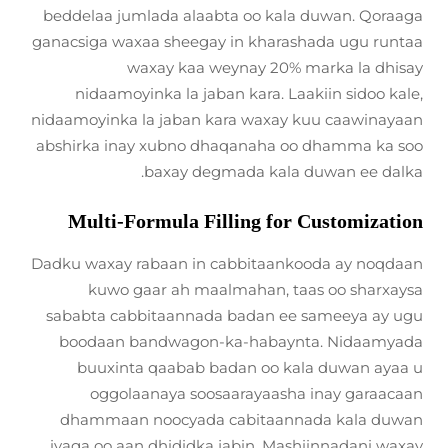
beddelaa jumlada alaabta oo kala duwan. Qoraaga
ganacsiga waxaa sheegay in kharashada ugu runtaa
waxay kaa weynay 20% marka la dhisay
nidaamoyinka la jaban kara. Laakiin sidoo kale,
nidaamoyinka la jaban kara waxay kuu caawinayaan
abshirka inay xubno dhaqanaha oo dhamma ka soo
baxay degmada kala duwan ee dalka.
Multi-Formula Filling for Customization
Dadku waxay rabaan in cabbitaankooda ay noqdaan
kuwo gaar ah maalmahan, taas oo sharxaysa
sababta cabbitaannada badan ee sameeya ay ugu
boodaan bandwagon-ka-habaynta. Nidaamyada
buuxinta qaabab badan oo kala duwan ayaa u
oggolaanaya soosaarayaasha inay garaacaan
dhammaan noocyada cabitaannada kala duwan
iyaga oo aan dhididka jabin. Mashiinnadani waxay