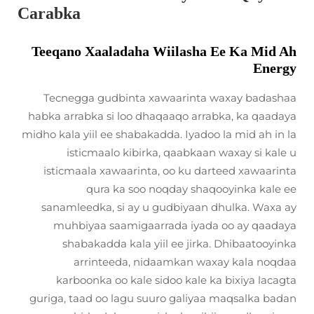
Carabka
Teeqano Xaaladaha Wiilasha Ee Ka Mid Ah
Energy
Tecnegga gudbinta xawaarinta waxay badashaa
habka arrabka si loo dhaqaaqo arrabka, ka qaadaya
midho kala yiil ee shabakadda. Iyadoo la mid ah in la
isticmaalo kibirka, qaabkaan waxay si kale u
isticmaala xawaarinta, oo ku darteed xawaarinta
qura ka soo noqday shaqooyinka kale ee
sanamleedka, si ay u gudbiyaan dhulka. Waxa ay
muhbiyaa saamigaarrada iyada oo ay qaadaya
shabakadda kala yiil ee jirka. Dhibaatooyinka
arrinteeda, nidaamkan waxay kala noqdaa
karboonka oo kale sidoo kale ka bixiya lacagta
guriga, taad oo lagu suuro galiyaa maqsalka badan