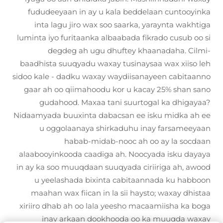
fududeeyaan in ay u kala beddelaan cuntooyinka
inta lagu jiro wax soo saarka, yaraynta wakhtiga
luminta iyo furitaanka albaabada fikrado cusub oo si
degdeg ah ugu dhuftey khaanadaha. Cilmi-
baadhista suuqyadu waxay tusinaysaa wax xiiso leh
sidoo kale - dadku waxay waydiisanayeen cabitaanno
gaar ah oo qiimahoodu kor u kacay 25% shan sano
gudahood. Maxaa tani suurtogal ka dhigayaa?
Nidaamyada buuxinta dabacsan ee isku midka ah ee
u oggolaanaya shirkaduhu inay farsameeyaan
habab-midab-nooc ah oo ay la socdaan
alaabooyinkooda caadiga ah. Noocyada isku dayaya
in ay ka soo muuqdaan suuqyada ciriiriga ah, awood
u yeelashada bixinta cabitaannada ku habboon
maahan wax fiican in la sii haysto; waxay dhistaa
xiriiro dhab ah oo lala yeesho macaamiisha ka boga
inay arkaan dookhooda oo ka muuqda waxay