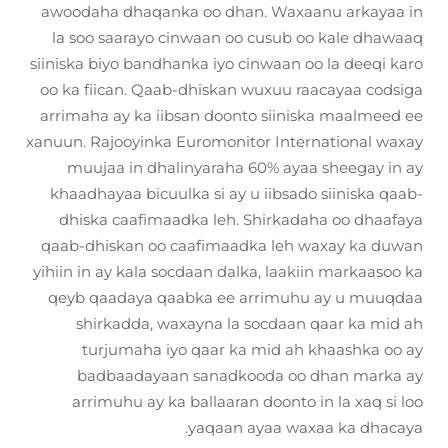
awoodaha dhaqanka oo dhan. Waxaanu arkayaa in
la soo saarayo cinwaan oo cusub oo kale dhawaaq
siiniska biyo bandhanka iyo cinwaan oo la deeqi karo
oo ka fiican. Qaab-dhiskan wuxuu raacayaa codsiga
arrimaha ay ka iibsan doonto siiniska maalmeed ee
xanuun. Rajooyinka Euromonitor International waxay
muujaa in dhalinyaraha 60% ayaa sheegay in ay
khaadhayaa bicuulka si ay u iibsado siiniska qaab-
dhiska caafimaadka leh. Shirkadaha oo dhaafaya
qaab-dhiskan oo caafimaadka leh waxay ka duwan
yihiin in ay kala socdaan dalka, laakiin markaasoo ka
qeyb qaadaya qaabka ee arrimuhu ay u muuqdaa
shirkadda, waxayna la socdaan qaar ka mid ah
turjumaha iyo qaar ka mid ah khaashka oo ay
badbaadayaan sanadkooda oo dhan marka ay
arrimuhu ay ka ballaaran doonto in la xaq si loo
yaqaan ayaa waxaa ka dhacaya.