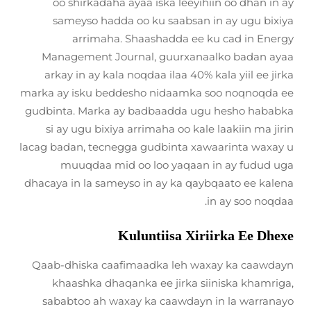
oo shirkadaha ayaa iska leeyihiin oo dhan in ay
sameyso hadda oo ku saabsan in ay ugu bixiya
arrimaha. Shaashadda ee ku cad in Energy
Management Journal, guurxanaalko badan ayaa
arkay in ay kala noqdaa ilaa 40% kala yiil ee jirka
marka ay isku beddesho nidaamka soo noqnoqda ee
gudbinta. Marka ay badbaadda ugu hesho hababka
si ay ugu bixiya arrimaha oo kale laakiin ma jirin
lacag badan, tecnegga gudbinta xawaarinta waxay u
muuqdaa mid oo loo yaqaan in ay fudud uga
dhacaya in la sameyso in ay ka qaybqaato ee kalena
in ay soo noqdaa.
Kuluntiisa Xiriirka Ee Dhexe
Qaab-dhiska caafimaadka leh waxay ka caawdayn
khaashka dhaqanka ee jirka siiniska khamriga,
sababtoo ah waxay ka caawdayn in la warranayo