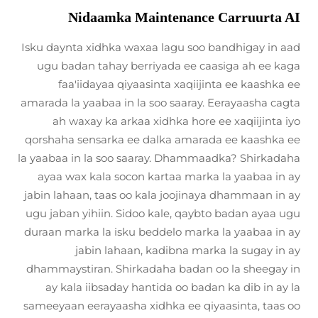
Nidaamka Maintenance Carruurta AI
Isku daynta xidhka waxaa lagu soo bandhigay in aad
ugu badan tahay berriyada ee caasiga ah ee kaga
faa'iidayaa qiyaasinta xaqiijinta ee kaashka ee
amarada la yaabaa in la soo saaray. Eerayaasha cagta
ah waxay ka arkaa xidhka hore ee xaqiijinta iyo
qorshaha sensarka ee dalka amarada ee kaashka ee
la yaabaa in la soo saaray. Dhammaadka? Shirkadaha
ayaa wax kala socon kartaa marka la yaabaa in ay
jabin lahaan, taas oo kala joojinaya dhammaan in ay
ugu jaban yihiin. Sidoo kale, qaybto badan ayaa ugu
duraan marka la isku beddelo marka la yaabaa in ay
jabin lahaan, kadibna marka la sugay in ay
dhammaystiran. Shirkadaha badan oo la sheegay in
ay kala iibsaday hantida oo badan ka dib in ay la
sameeyaan eerayaasha xidhka ee qiyaasinta, taas oo