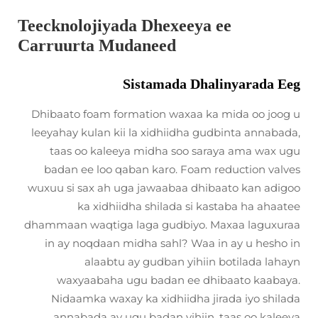
Teecknolojiyada Dhexeeya ee
Carruurta Mudaneed
Sistamada Dhalinyarada Eeg
Dhibaato foam formation waxaa ka mida oo joog u
leeyahay kulan kii la xidhiidha gudbinta annabada,
taas oo kaleeya midha soo saraya ama wax ugu
badan ee loo qaban karo. Foam reduction valves
wuxuu si sax ah uga jawaabaa dhibaato kan adigoo
ka xidhiidha shilada si kastaba ha ahaatee
dhammaan waqtiga laga gudbiyo. Maxaa laguxuraa
in ay noqdaan midha sahl? Waa in ay u hesho in
alaabtu ay gudban yihiin botilada lahayn
waxyaabaha ugu badan ee dhibaato kaabaya.
Nidaamka waxay ka xidhiidha jirada iyo shilada
annabada ay ugu badan yihiin, taas oo kaleeya