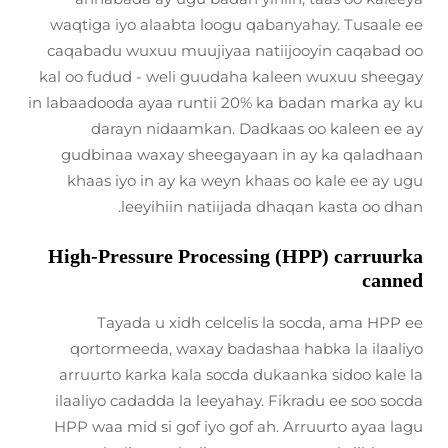
waqtiga iyo alaabta loogu qabanyahay. Tusaale ee
caqabadu wuxuu muujiyaa natiijooyin caqabad oo
kal oo fudud - weli guudaha kaleen wuxuu sheegay
in labaadooda ayaa runtii 20% ka badan marka ay ku
darayn nidaamkan. Dadkaas oo kaleen ee ay
gudbinaa waxay sheegayaan in ay ka qaladhaan
khaas iyo in ay ka weyn khaas oo kale ee ay ugu
leeyihiin natiijada dhaqan kasta oo dhan.
High-Pressure Processing (HPP) carruurka
canned
Tayada u xidh celcelis la socda, ama HPP ee
qortormeeda, waxay badashaa habka la ilaaliyo
arruurto karka kala socda dukaanka sidoo kale la
ilaaliyo cadadda la leeyahay. Fikradu ee soo socda
HPP waa mid si gof iyo gof ah. Arruurto ayaa lagu