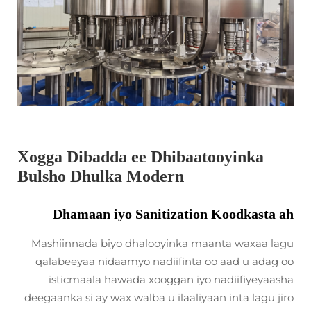
Xogga Dibadda ee Dhibaatooyinka
Bulsho Dhulka Modern
Dhamaan iyo Sanitization Koodkasta ah
Mashiinnada biyo dhalooyinka maanta waxaa lagu
qalabeeyaa nidaamyo nadiifinta oo aad u adag oo
isticmaala hawada xooggan iyo nadiifiyeyaasha
deegaanka si ay wax walba u ilaaliyaan inta lagu jiro