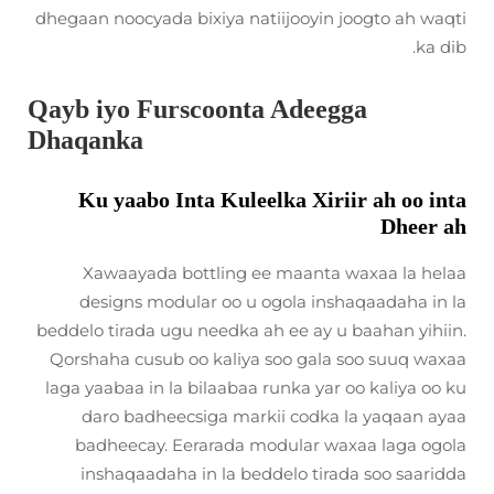
dhegaan noocyada bixiya natiijooyin joogto ah waqti
ka dib.
Qayb iyo Furscoonta Adeegga
Dhaqanka
Ku yaabo Inta Kuleelka Xiriir ah oo inta
Dheer ah
Xawaayada bottling ee maanta waxaa la helaa
designs modular oo u ogola inshaqaadaha in la
beddelo tirada ugu needka ah ee ay u baahan yihiin.
Qorshaha cusub oo kaliya soo gala soo suuq waxaa
laga yaabaa in la bilaabaa runka yar oo kaliya oo ku
daro badheecsiga markii codka la yaqaan ayaa
badheecay. Eerarada modular waxaa laga ogola
inshaqaadaha in la beddelo tirada soo saaridda