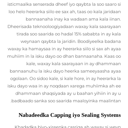
isticmaalka senserada dheef iyo qaybta la soo saaro si
loo helo heerarka siilo ee sax ah, taas oo kala jaridaan
bannaanaha inay ka wadaan ama kala iinan.
Dheerisada teknooloogiyadaan waxay kala saarayaan
tirada soo saarida oo hadal 15% sababta in ay kala
weynaan qaybta la jaridin. Boodiyeelka badana
waxay ka hamaysaa in ay heerarka siilo si sax ah ayaa
muhiim in la isku dayo oo dhan bannaanaha. Kaas oo
kale, waxay kala saarayaan in ay dhammaan
bannaanuhu la isku dayo heerka sameeyaasha ayaa
ogolaan. Oo sidoo kale, si kale hore, in ay heerarka la
isku dayo waa in ay noqdaan xarega muhiimka ah ee
dhammaan shaqsiyada ay u baahan yihiin in ay u
badbaado sanka soo saarida maaloyinka maalintan.
Nabadeedka Capping iyo Sealing Systems
Khadadka biyo-xireenka casriga ah waxay si weyn