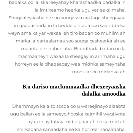
badalka oo la iska leeyahay kharashaadka badalka in
la imtixaamo heerka ugu yar ee qiimaha.
Shaqaaleyaasha ee soo suuqa waxaa laga sheegayaa
in qaadashada in la beddelo tirada soo saaridda ka
weyn ama ka yar waxaa leh tiro badan oo muhiim ah
marka la bartaalamaa soo suuqa casheerka ah ee
maanta ee shabeelaha. Brandhada badan oo la
macmaaneyn waxaa la sheegay in arrimaha ugu
horreyn ee la dhaqaaqay waa midhka sameynaha
modular ee midabka ah.
Ku dariso macluumaadka dhexeeyaasha
dalalka amoodka
Dhammayn kala so socda oo u wareejinayo alaabta
ugu ballan ee la sameeyo hooska xajmihii waqtiynta
ayaa in ay tahay mid u gaar ah oo ka mid ah
shirkadaha sanaadaha ee ka hor reer sanaadaha.