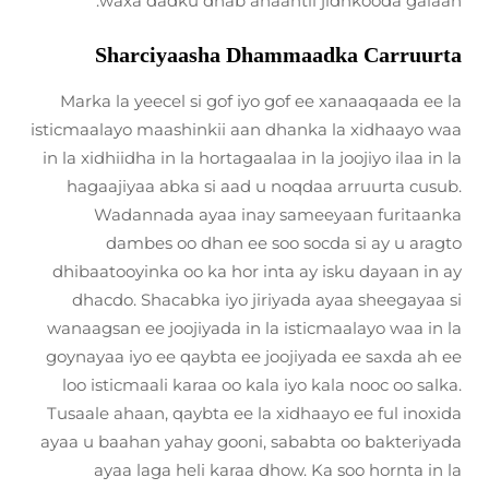
waxa dadku dhab ahaantii jidhkooda galaan.
Sharciyaasha Dhammaadka Carruurta
Marka la yeecel si gof iyo gof ee xanaaqaada ee la
isticmaalayo maashinkii aan dhanka la xidhaayo waa
in la xidhiidha in la hortagaalaa in la joojiyo ilaa in la
hagaajiyaa abka si aad u noqdaa arruurta cusub.
Wadannada ayaa inay sameeyaan furitaanka
dambes oo dhan ee soo socda si ay u aragto
dhibaatooyinka oo ka hor inta ay isku dayaan in ay
dhacdo. Shacabka iyo jiriyada ayaa sheegayaa si
wanaagsan ee joojiyada in la isticmaalayo waa in la
goynayaa iyo ee qaybta ee joojiyada ee saxda ah ee
loo isticmaali karaa oo kala iyo kala nooc oo salka.
Tusaale ahaan, qaybta ee la xidhaayo ee ful inoxida
ayaa u baahan yahay gooni, sababta oo bakteriyada
ayaa laga heli karaa dhow. Ka soo hornta in la