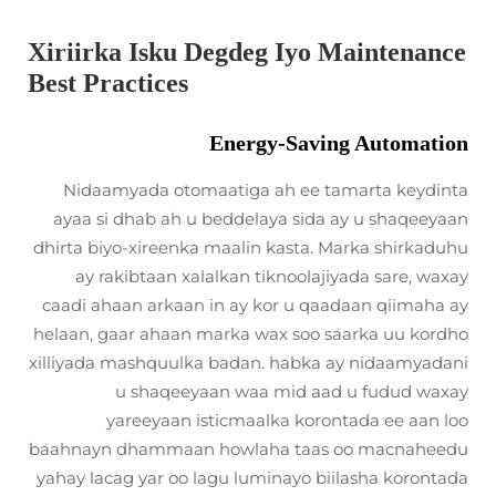
Xiriirka Isku Degdeg Iyo Maintenance
Best Practices
Energy-Saving Automation
Nidaamyada otomaatiga ah ee tamarta keydinta
ayaa si dhab ah u beddelaya sida ay u shaqeeyaan
dhirta biyo-xireenka maalin kasta. Marka shirkaduhu
ay rakibtaan xalalkan tiknoolajiyada sare, waxay
caadi ahaan arkaan in ay kor u qaadaan qiimaha ay
helaan, gaar ahaan marka wax soo saarka uu kordho
xilliyada mashquulka badan. habka ay nidaamyadani
u shaqeeyaan waa mid aad u fudud waxay
yareeyaan isticmaalka korontada ee aan loo
baahnayn dhammaan howlaha taas oo macnaheedu
yahay lacag yar oo lagu luminayo biilasha korontada