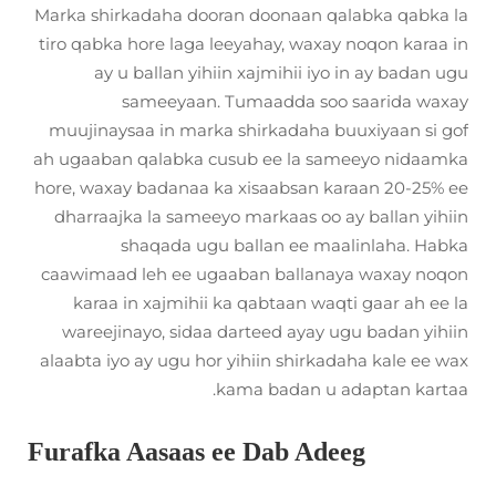
Marka shirkadaha dooran doonaan qalabka qabka la
tiro qabka hore laga leeyahay, waxay noqon karaa in
ay u ballan yihiin xajmihii iyo in ay badan ugu
sameeyaan. Tumaadda soo saarida waxay
muujinaysaa in marka shirkadaha buuxiyaan si gof
ah ugaaban qalabka cusub ee la sameeyo nidaamka
hore, waxay badanaa ka xisaabsan karaan 20-25% ee
dharraajka la sameeyo markaas oo ay ballan yihiin
shaqada ugu ballan ee maalinlaha. Habka
caawimaad leh ee ugaaban ballanaya waxay noqon
karaa in xajmihii ka qabtaan waqti gaar ah ee la
wareejinayo, sidaa darteed ayay ugu badan yihiin
alaabta iyo ay ugu hor yihiin shirkadaha kale ee wax
kama badan u adaptan kartaa.
Furafka Aasaas ee Dab Adeeg