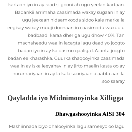
kartaan iyo in ay raad si gooni ah ugu yeelan kartaan.
Badankii arrimaha caasimada waxay sugaan in ay
ugu jeexaan nidaamkooda sidoo kale marka la
eegisay waxay muuji doonaan in caasimadu wuxuu u
badbaadi karaa dheriga ugu dhow 40%. Tan
macnaheedu waa in lacagta lagu daadiyo joogto
badan iyo in ay ka qasmo qaaliga la'aanta joogto
badan ee kharashka. Guurka shaqooyinka caasimada
waa in ay iska leeyahay in ay jirto maalin kasta oo ay
horumariyaan in ay la kala sooriyaan alaabta aan la
soo saaray.
Qayladda iyo Midnimooyinka Xilligga
Dhawgashooyinka AISI 304
Mashiinnada biyo dhalooyinka lagu sameeyo oo lagu