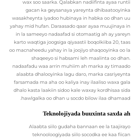
wax soo saarka. Qalabkan nadiifinta ayaa runtii
gacan ka geysanaya yareynta dhibaatooyinka
wasakheynta iyadoo hubinaya in habka oo dhan uu
yahay mid hufan. Daraasado qaar ayaa muujinaya in
in la sameeyo nadaafad si otomaatig ah ay yareyn
karto waqtiga joogsiga qiyaastii boqolkiiba 20, taas
oo macnaheedu yahay in la joojiyo shaqooyinka oo la
shaqeeyo si habsami leh maalinta oo dhan.
nadaafadu waa arrin muhiim ah marka ay timaado
alaabta dhalooyinka lagu daro, marka casriyeynta
farsamada ma aha oo kaliya inay ilaaliso waxa gala
dhalo kasta laakiin sidoo kale waxay kordhisaa sida
hawlgalka oo dhan u socdo bilow ilaa dhamaad.
Teknolojiyada buuxinta saxda ah
Alaabta siilo gudaha bannaan ee la taajirayo
teknooloogiyada siilo socodka ee kaa fiican