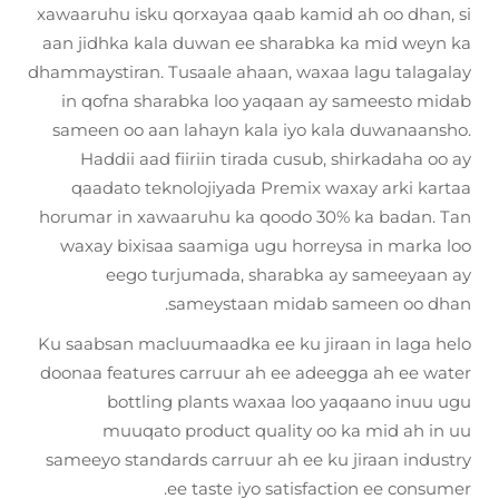
xawaaruhu isku qorxayaa qaab kamid ah oo dhan, si
aan jidhka kala duwan ee sharabka ka mid weyn ka
dhammaystiran. Tusaale ahaan, waxaa lagu talagalay
in qofna sharabka loo yaqaan ay sameesto midab
sameen oo aan lahayn kala iyo kala duwanaansho.
Haddii aad fiiriin tirada cusub, shirkadaha oo ay
qaadato teknolojiyada Premix waxay arki kartaa
horumar in xawaaruhu ka qoodo 30% ka badan. Tan
waxay bixisaa saamiga ugu horreysa in marka loo
eego turjumada, sharabka ay sameeyaan ay
sameystaan midab sameen oo dhan.
Ku saabsan macluumaadka ee ku jiraan in laga helo
doonaa features carruur ah ee adeegga ah ee water
bottling plants waxaa loo yaqaano inuu ugu
muuqato product quality oo ka mid ah in uu
sameeyo standards carruur ah ee ku jiraan industry
ee taste iyo satisfaction ee consumer.