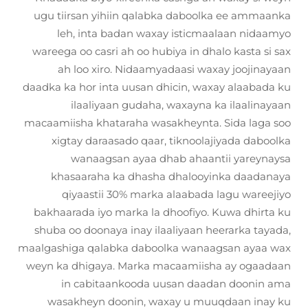
ugu tiirsan yihiin qalabka daboolka ee ammaanka
leh, inta badan waxay isticmaalaan nidaamyo
wareega oo casri ah oo hubiya in dhalo kasta si sax
ah loo xiro. Nidaamyadaasi waxay joojinayaan
daadka ka hor inta uusan dhicin, waxay alaabada ku
ilaaliyaan gudaha, waxayna ka ilaalinayaan
macaamiisha khataraha wasakheynta. Sida laga soo
xigtay daraasado qaar, tiknoolajiyada daboolka
wanaagsan ayaa dhab ahaantii yareynaysa
khasaaraha ka dhasha dhalooyinka daadanaya
qiyaastii 30% marka alaabada lagu wareejiyo
bakhaarada iyo marka la dhoofiyo. Kuwa dhirta ku
shuba oo doonaya inay ilaaliyaan heerarka tayada,
maalgashiga qalabka daboolka wanaagsan ayaa wax
weyn ka dhigaya. Marka macaamiisha ay ogaadaan
in cabitaankooda uusan daadan doonin ama
wasakheyn doonin, waxay u muuqdaan inay ku