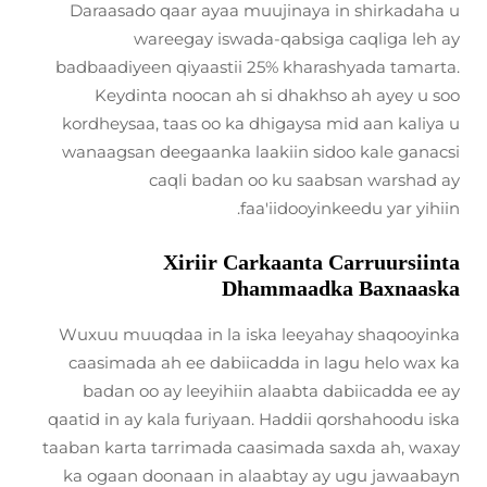
Daraasado qaar ayaa muujinaya in shirkadaha u
wareegay iswada-qabsiga caqliga leh ay
badbaadiyeen qiyaastii 25% kharashyada tamarta.
Keydinta noocan ah si dhakhso ah ayey u soo
kordheysaa, taas oo ka dhigaysa mid aan kaliya u
wanaagsan deegaanka laakiin sidoo kale ganacsi
caqli badan oo ku saabsan warshad ay
faa'iidooyinkeedu yar yihiin.
Xiriir Carkaanta Carruursiinta
Dhammaadka Baxnaaska
Wuxuu muuqdaa in la iska leeyahay shaqooyinka
caasimada ah ee dabiicadda in lagu helo wax ka
badan oo ay leeyihiin alaabta dabiicadda ee ay
qaatid in ay kala furiyaan. Haddii qorshahoodu iska
taaban karta tarrimada caasimada saxda ah, waxay
ka ogaan doonaan in alaabtay ay ugu jawaabayn