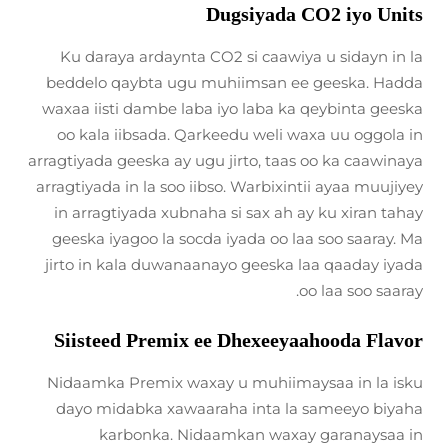
Dugsiyada CO2 iyo Units
Ku daraya ardaynta CO2 si caawiya u sidayn in la
beddelo qaybta ugu muhiimsan ee geeska. Hadda
waxaa iisti dambe laba iyo laba ka qeybinta geeska
oo kala iibsada. Qarkeedu weli waxa uu oggola in
arragtiyada geeska ay ugu jirto, taas oo ka caawinaya
arragtiyada in la soo iibso. Warbixintii ayaa muujiyey
in arragtiyada xubnaha si sax ah ay ku xiran tahay
geeska iyagoo la socda iyada oo laa soo saaray. Ma
jirto in kala duwanaanayo geeska laa qaaday iyada
oo laa soo saaray.
Siisteed Premix ee Dhexeeyaahooda Flavor
Nidaamka Premix waxay u muhiimaysaa in la isku
dayo midabka xawaaraha inta la sameeyo biyaha
karbonka. Nidaamkan waxay garanaysaa in