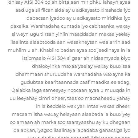
dhisay AISI 304 oo ah birta aan miridhku lahayn ayaa
aad uga sii fiican sida ay u adkaysato xirashada iyo
dabacsan iyadoo ay u adkaysato miridhka iyo
daxalka. Warshadaha cuntada iyo cabitaanka waxay
si weyn ugu tiirsan yihiin maaddadan maxaa yeelay
ilaalinta alaabtooda aan wasakheysan waa arrin aad
muhiim u ah. Khabiiro badan ayaa soo jeedinaya in la
isticmaalo AISI 304 si gaar ah nidaamyada biyo
dhalooyinka maxaa yeelay waxay buuxisaa
dhammaan shuruudaha warshadaha waxayna ka
gudubtaa baaritaannada caafimaadka ee adag.
Qalabka laga sameeyay noocaan ayaa u muuqda in
uu leeyahay cimri dheer, taas oo macnaheedu yahay
in la beddelo wax yar. Intaa waxaa dheer,
macaamiisha waxay helayaan alaabada la buuxiyey
oo amaan ah marka soo saarayaashu ay ku dhegaan
qalabkan, iyagoo ilaalinaya labadaba ganacsiga iyo