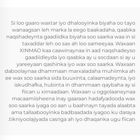
Si loo gaaro waxtar iyo dhalooyinka biyaha oo tayo
wanaagsan leh marka la eego baakadaha, qaabka
naqshadeynta gaadiidka biyaha soo saarka waa in si
taxaddar leh oo sax ah loo sameeyaa. Waxaan
XINMAO kaa caawinaynaa in aad naqshadeyso
gaadiidleyda iyo qaabka ay u socdaan si ay u
yareeyaan qashinka iyo wax soo saarka. Waxaan
daboolaynaa dhammaan marxaladaha muhiimka ah
ee wax soo saarka sida buuxinta, calaamadeynta, iyo
iskudhafka, hubinta in dhammaan qaybaha ay si
fiican u xirnaadaan. Waxaan u oggolaaneynaa
macaamiisheena inay gaaraan hadafyadooda wax
soo saarka iyaga oo aan u baahnayn tayada alaabta
ama tallaabooyinka badbaadada iyagoo ku daraya
tikniyoolajiyada casriga ah iyo dhaqanka ugu fiican.