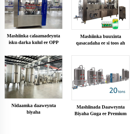
Mashiinka calaamadeynta
Mashiinka buuxinta
isku-darka kulul ee OPP
qasacadaha ee si toos ah
loogu buuxiyo cabitaannada
kaarboonada leh
Nidaamka daaweynta
Mashiinada Daaweynta
biyaha
Biyaha Guga ee Premium