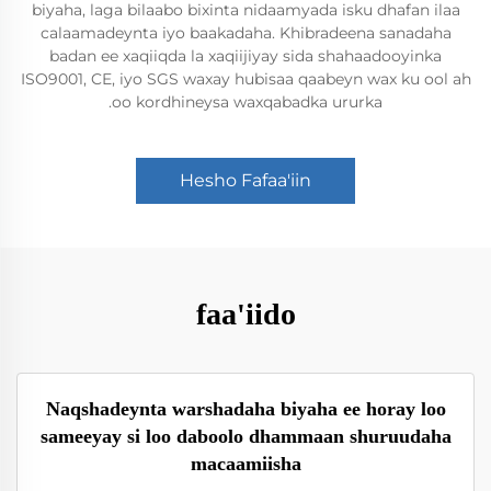
biyaha, laga bilaabo bixinta nidaamyada isku dhafan ilaa
calaamadeynta iyo baakadaha. Khibradeena sanadaha
badan ee xaqiiqda la xaqiijiyay sida shahaadooyinka
ISO9001, CE, iyo SGS waxay hubisaa qaabeyn wax ku ool ah
oo kordhineysa waxqabadka ururka.
Hesho Fafaa'iin
faa'iido
Naqshadeynta warshadaha biyaha ee horay loo
sameeyay si loo daboolo dhammaan shuruudaha
macaamiisha