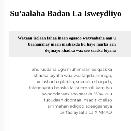
Su'aalaha Badan La Isweydiiyo
Waxaan jeclaan lahaa inaan ogaado waxyaabaha aan u
baahanahay inaan maskaxda ku hayo marka aan
dejinayo khadka wax soo saarka biyaha
Shuruudaha ugu muhiimsan ee qaabka
khadka biyaha waa waafaqida amniga,
xulashada qalabka, socodka shaqada,
falanqaynta booska la isticmaali karo iyo
awoodda wax soo saarka. Way kuu
fududaan doontaa inaad tixgeliso
arrimahan adigoo adeegsanaya
xirfadlayaal sida XINMAO.