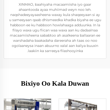
XINMAO, baahiyaha macaamiisha iyo gaar
ahaantooda ayaa muhiimad weyn noo leh.
naqshadeeyayaasheena waxay kula shaqeeyaan si ay
u sameeyaan qaab dhismeedka khadka biyaha ee ugu
habboon ee ku habboon howlahaaga adduunka. In la
filayo waxa ugu fiican waa waxa aan ku dadaalnaa
macaamiisheena sababtoo ah asalkeena ballaaran ee
warshadaha baakadaha dareeraha ah taas oo noo
ogolaaneysa inaan abuurno xalal aan kaliya buuxin
laakiin ka sarreeya filashooyinka.
Bixiyo Oo Kala Duwan