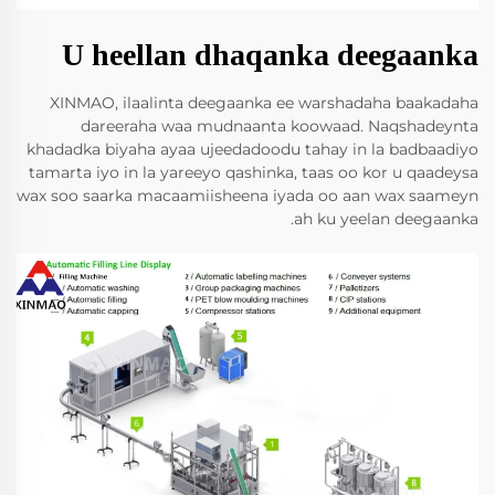
U heellan dhaqanka deegaanka
XINMAO, ilaalinta deegaanka ee warshadaha baakadaha
dareeraha waa mudnaanta koowaad. Naqshadeynta
khadadka biyaha ayaa ujeedadoodu tahay in la badbaadiyo
tamarta iyo in la yareeyo qashinka, taas oo kor u qaadeysa
wax soo saarka macaamiisheena iyada oo aan wax saameyn
ah ku yeelan deegaanka.