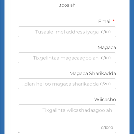
toos ah.
Email
0/100
Magaca
0/100
Magaca Sharikadda
0/200
Wiicasho
0/1000