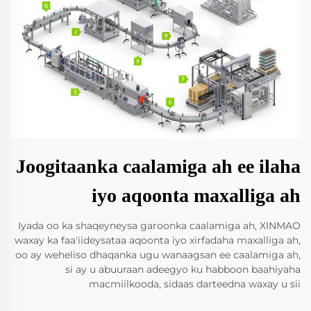
Joogitaanka caalamiga ah ee ilaha
iyo aqoonta maxalliga ah
Iyada oo ka shaqeyneysa garoonka caalamiga ah, XINMAO
waxay ka faa'iideysataa aqoonta iyo xirfadaha maxalliga ah,
oo ay weheliso dhaqanka ugu wanaagsan ee caalamiga ah,
si ay u abuuraan adeegyo ku habboon baahiyaha
macmiilkooda, sidaas darteedna waxay u sii