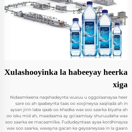
Xulashooyinka la habeeyay heerka
xiga
Nidaamkeena naqshadeynta wuxuu u oggolaanayaa heer
sare oo ah qaabeynta taas oo xoojineysa xaqiiqda ah in
aysan jirin laba qaab oo khadka wax soo saarka biyaha ah
oo isku mid ah, maadaama ay go'aamisay shuruudaha wax
soo saarka ee macaamilka. Fududeyntaas ayaa kordhinaysa
wax soo saarka, waxayna gacan ka geysaneysaa in la gaaro