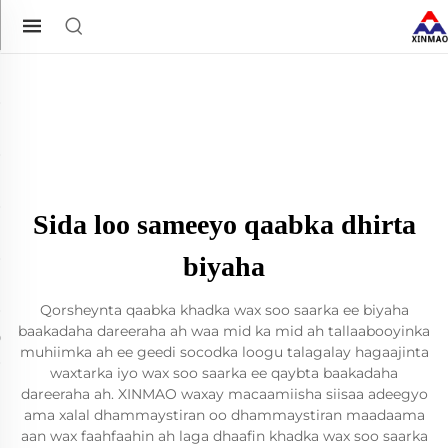
Sida loo sameeyo qaabka dhirta
biyaha
Qorsheynta qaabka khadka wax soo saarka ee biyaha
baakadaha dareeraha ah waa mid ka mid ah tallaabooyinka
muhiimka ah ee geedi socodka loogu talagalay hagaajinta
waxtarka iyo wax soo saarka ee qaybta baakadaha
dareeraha ah. XINMAO waxay macaamiisha siisaa adeegyo
ama xalal dhammaystiran oo dhammaystiran maadaama
aan wax faahfaahin ah laga dhaafin khadka wax soo saarka