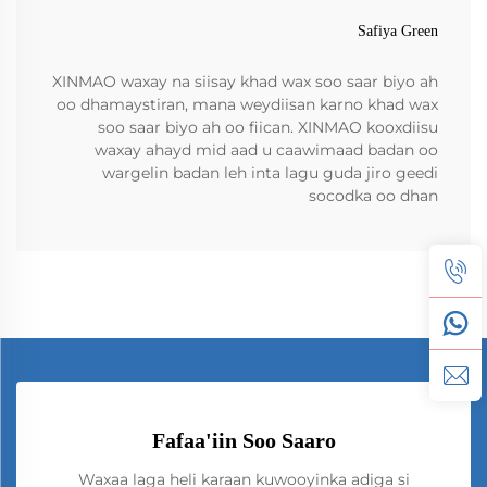
Safiya Green
XINMAO waxay na siisay khad wax soo saar biyo ah
oo dhamaystiran, mana weydiisan karno khad wax
soo saar biyo ah oo fiican. XINMAO kooxdiisu
waxay ahayd mid aad u caawimaad badan oo
wargelin badan leh inta lagu guda jiro geedi
socodka oo dhan
Fafaa'iin Soo Saaro
Waxaa laga heli karaan kuwooyinka adiga si