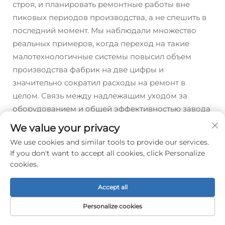
строя, и планировать ремонтные работы вне
пиковых периодов производства, а не спешить в
последний момент. Мы наблюдали множество
реальных примеров, когда переход на такие
малотехнологичные системы повысил объем
производства фабрик на две цифры и
значительно сократил расходы на ремонт в
целом. Связь между надлежащим уходом за
оборудованием и общей эффективностью завода
становится все теснее год за годом.
We value your privacy
We use cookies and similar tools to provide our services.
If you don't want to accept all cookies, click Personalize
Предыдущий:
Как машина для розлива в стеклянные бутылки обеспечивает безопасную и точную заливку
cookies.
Следующий:
Выбор идеальной упаковочной машины для вашего продукта
Accept all
Personalize cookies