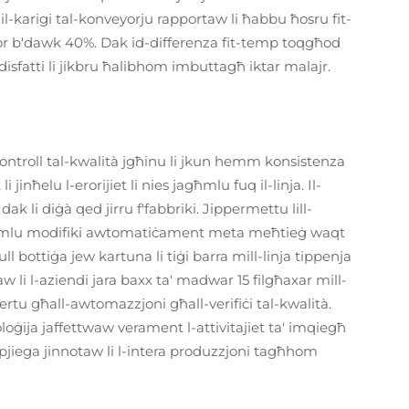
il-karigi tal-konveyorju rapportaw li ħabbu ħosru fit-
eħor b'dawk 40%. Dak id-differenza fit-temp toqgħod
odisfatti li jikbru ħalibhom imbuttagħ iktar malajr.
ntroll tal-kwalità jgħinu li jkun hemm konsistenza
 jinħelu l-erorijiet li nies jagħmlu fuq il-linja. Il-
ak li diġà qed jirru f'fabbriki. Jippermettu lill-
 jagħmlu modifiki awtomatiċament meta meħtieġ waqt
ull bottiġa jew kartuna li tiġi barra mill-linja tippenja
kaw li l-aziendi jara baxx ta' madwar 15 filgħaxar mill-
ertu għall-awtomazzjoni għall-verifiċi tal-kwalità.
loġija jaffettwaw verament l-attivitajiet ta' imqiegħ
-impjiega jinnotaw li l-intera produzzjoni tagħhom