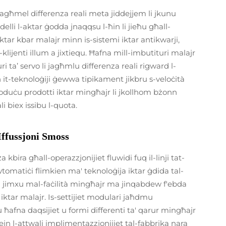
agħmel differenza reali meta jiddejjem li jkunu
delli l-aktar ġodda jnaqqsu l-ħin li jieħu għall-
iktar kbar malajr minn is-sistemi iktar antikwarji,
il-klijenti illum a jixtiequ. Ħafna mill-imbutituri malajr
 ta’ servo li jagħmlu differenza reali rigward l-
 it-teknoloġiji ġewwa tipikament jikbru s-veloċità
ipproduċu prodotti iktar mingħajr li jkollhom bżonn
 biex issibu l-quota.
Iffussjoni Smoss
kbira għall-operazzjonijiet fluwidi fuq il-linji tat-
wtomatiċi flimkien ma' teknoloġija iktar ġdida tal-
tti jimxu mal-faċilità mingħajr ma jinqabdew f'ebda
a iktar malajr. Is-settijiet modulari jaħdmu
ħafna daqsijiet u formi differenti ta' qarur mingħajr
ejn l-attwali implimentazzjonijiet tal-fabbrika nara