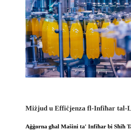
Miżjud u Effiċjenza fl-Infiħar tal
Aġġorna għal Mašini ta' Infiħar bi Sħiħ 