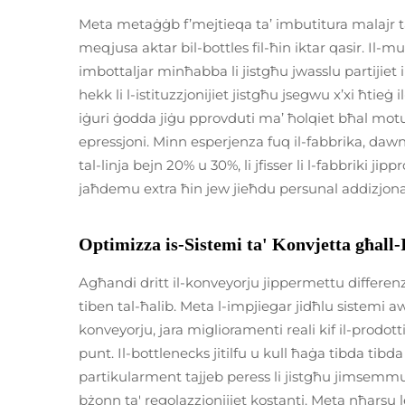
Meta metaġġb f’mejtieqa ta’ imbutitura malajr t
meqjusa aktar bil-bottles fil-ħin iktar qasir. Il-mu
imbottaljar minħabba li jistgħu jwasslu partijiet 
hekk li l-istituzzjonijiet jistgħu jsegwu x’xi ħtieġ 
iġuri ġodda jiġu pprovduti ma’ ħolqiet bħal moturi
epressjoni. Minn esperjenza fuq il-fabbrika, dawn
tal-linja bejn 20% u 30%, li jfisser li l-fabbriki j
jaħdemu extra ħin jew jieħdu persunal addizjonali
Optimizza is-Sistemi ta' Konvjetta għall-
Agħandi dritt il-konveyorju jippermettu differenza 
tiben tal-ħalib. Meta l-impjiegar jidħlu sistemi a
konveyorju, jara miglioramenti reali kif il-prodo
punt. Il-bottlenecks jitilfu u kull ħaġa tibda tibd
partikularment tajjeb peress li jistgħu jimsemmu 
bżonn ta' regolazzjonijiet kostanti. Meta nħarsu l