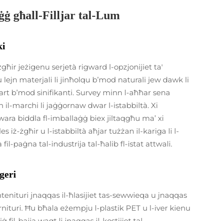
ġġ għall-Filljar tal-Lum
ki
ż-żgħir jeżigenu serjetà rigward l-opzjonijiet ta'
u lejn materjali li jinħolqu b’mod naturali jew dawk li
art b’mod sinifikanti. Survey minn l-aħħar sena
jn il-marchi li jaġġornaw dwar l-istabbiltà. Xi
 wara biddla fl-imballaġġ biex jiltaqgħu ma’ xi
tles iż-żgħir u l-istabbiltà aħjar tużżan il-kariga li l-
-paġna tal-industrija tal-ħalib fl-istat attwali.
geri
ntenituri jnaqqas il-ħlasijiet tas-sewwieqa u jnaqqas
ornituri. Ħu bħala eżempju l-plastik PET u l-iver kienu
fil-bajja waqt li jnaqqas il-kostijiet tal-