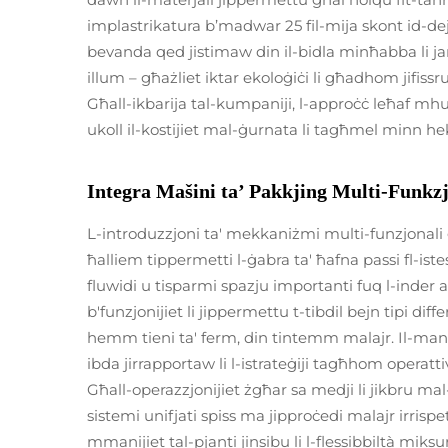
implastrikatura b’madwar 25 fil-mija skont id-dejt
bevanda qed jistimaw din il-bidla minħabba li jara
illum – għażliet iktar ekoloġiċi li għadhom jifissr
Għall-ikbarija tal-kumpaniji, l-approċċ leħaf mhux
ukoll il-kostijiet mal-ġurnata li tagħmel minn hek
Integra Mašini ta’ Pakkjing Multi-Funkz
L-introduzzjoni ta' mekkaniżmi multi-funzjonali għ
ħalliem tippermetti l-ġabra ta' ħafna passi fl-ist
fluwidi u tisparmi spazju importanti fuq l-inder a
b'funzjonijiet li jippermettu t-tibdil bejn tipi diff
hemm tieni ta' ferm, din tintemm malajr. Il-manif
ibda jirrapportaw li l-istrateġiji tagħhom operat
Għall-operazzjonijiet żgħar sa medji li jikbru mal-l
sistemi unifjati spiss ma jipproċedi malajr irrispet
mmanijiet tal-pjanti jinsibu li l-flessibbiltà miksu