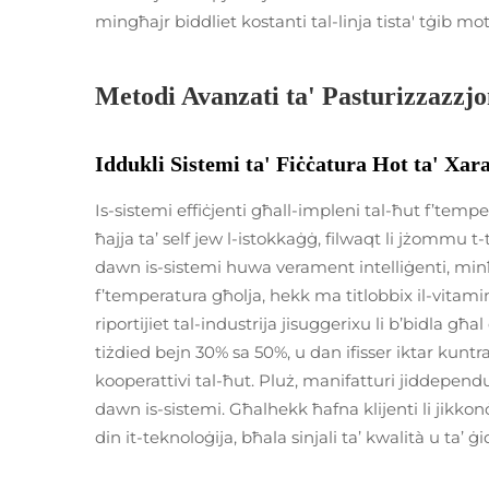
mingħajr biddliet kostanti tal-linja tista' tġib mo
Metodi Avanzati ta' Pasturizzazzjon
Iddukli Sistemi ta' Fiċċatura Hot ta' Xara
Is-sistemi effiċjenti għall-impleni tal-ħut f’temp
ħajja ta’ self jew l-istokkaġġ, filwaqt li jżommu t
dawn is-sistemi huwa verament intelliġenti, minħ
f’temperatura għolja, hekk ma titlobbix il-vitamin
riportijiet tal-industrija jisuggerixu li b’bidla għal
tiżdied bejn 30% sa 50%, u dan ifisser iktar kuntratt
kooperattivi tal-ħut. Pluż, manifatturi jiddependu
dawn is-sistemi. Għalhekk ħafna klijenti li jikkon
din it-teknoloġija, bħala sinjali ta’ kwalità u ta’ ġi