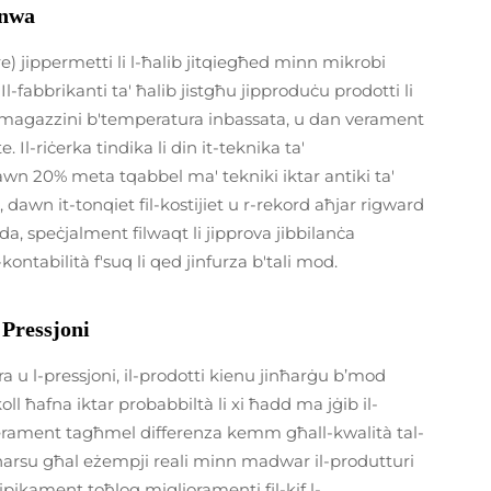
inwa
 jippermetti li l-ħalib jitqiegħed minn mikrobi
. Il-fabbrikanti ta' ħalib jistgħu jipproduċu prodotti li
' magazzini b'temperatura inbassata, u dan verament
 Il-riċerka tindika li din it-teknika ta'
'dawn 20% meta tqabbel ma' tekniki iktar antiki ta'
 dawn it-tonqiet fil-kostijiet u r-rekord aħjar rigward
a, speċjalment filwaqt li jipprova jibbilanċa
kontabilità f'suq li qed jinfurza b'tali mod.
 Pressjoni
u l-pressjoni, il-prodotti kienu jinħarġu b’mod
oll ħafna iktar probabbiltà li xi ħadd ma jġib il-
verament tagħmel differenza kemm għall-kwalità tal-
a nħarsu għal eżempji reali minn madwar il-produtturi
ipikament toħloq miglioramenti fil-kif l-