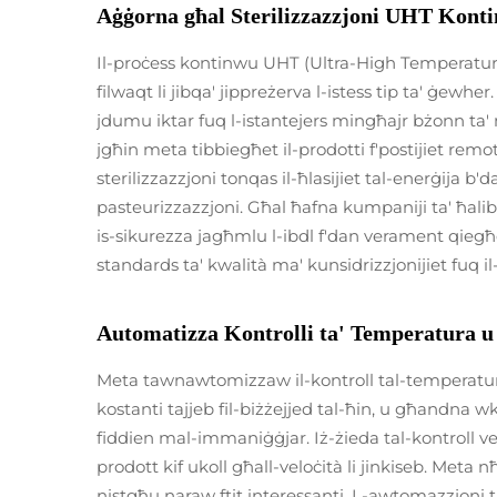
Aġġorna għal Sterilizzazzjoni UHT Kont
Il-proċess kontinwu UHT (Ultra-High Temperature)
filwaqt li jibqa' jippreżerva l-istess tip ta' ġewher
jdumu iktar fuq l-istantejers mingħajr bżonn ta
jgħin meta tibbiegħet il-prodotti f'postijiet remote.
sterilizzazzjoni tonqas il-ħlasijiet tal-enerġija b
pasteurizzazzjoni. Għal ħafna kumpaniji ta' ħalib,
is-sikurezza jagħmlu l-ibdl f'dan verament qiegħd
standards ta' kwalità ma' kunsidrizzjonijiet fuq il-
Automatizza Kontrolli ta' Temperatura u
Meta tawnawtomizzaw il-kontroll tal-temperatura 
kostanti tajjeb fil-biżżejjed tal-ħin, u għandna wk
fiddien mal-immaniġġjar. Iż-żieda tal-kontroll 
prodott kif ukoll għall-veloċità li jinkiseb. Met
nistgħu naraw ftit interessanti. L-awtomazzjoni t