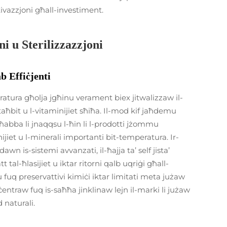
tivazzjoni għall-investiment.
i u Sterilizzazzjoni
b Effiċjenti
eratura għolja jgħinu verament biex jitwalizzaw il-
-taħbit u l-vitaminijiet sħiħa. Il-mod kif jaħdemu
abba li jnaqqsu l-ħin li l-prodotti jżommu
ijiet u l-minerali importanti bit-temperatura. Ir-
 dawn is-sistemi avvanzati, il-ħajja ta’ self jista’
 tal-ħlasijiet u iktar ritorni qalb uqriġi għall-
 fuq preservattivi kimiċi iktar limitati meta jużaw
ċentraw fuq is-saħħa jinklinaw lejn il-marki li jużaw
d naturali.