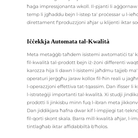
ħaġa impressjonanta wkoll. Il-pjanti li aġġornaw 
temp li jgħaddu bejn l-istep ta' proċessar u l-i
direttament f'produzzjoni aħjar u klijenti iktar s
Iċċekkja Automata tal-Kwalità
Meta metaġġb taħdem isistemi awtomatiċi ta' ko
fil-kwalità tal-prodott bejn iż-żoni differenti waqt li
karozza hija li dawn l-isistemi jaħdmu tajjeb ma' d
operaturi jerġgħu jaraw kollox fil-ħin reali u
l-operazzjoni effettiva tat-tqassim. Dan ifisser li k
l-istrateġiji importanti tal-kwalità. Xi studji jindi
prodotti li jinkisbu minn fuq l-ibran meta jikkonv
Dan jiddikjara ħafna dwar kif l-impjiegi tat-tekno
fil-qorti skont skala. Barra mill-kwalità aħjar, l
tintlagħab iktar affidabbiltà b'ħolos.