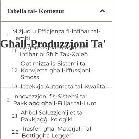
Tabella tal- Kontenut
Miżjud u Effiċjenza fl-Infiħar tal-
Lembi
Għall-Produzzjoni Ta'
Aġġorna għal Mašini ta'
Infiħar bi Sħiħ Tax-Xbieħ
Optimizza is-Sistemi ta'
Konvjetta għall-Iffussjoni
Smoss
Iċċekkja Automata tal-Kwalità
Innovazzjoni fis-Sistemi ta'
Pakkjaġġ għall-Filljar tal-Lum
Aħbel Soluzzjonijiet ta'
Pakkjaġġ Ikologiki
Trasferi għal Materjali Tal-
Bottiggha Leggeri