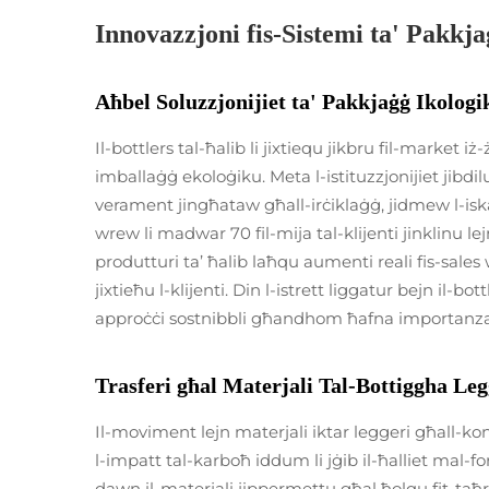
Innovazzjoni fis-Sistemi ta' Pakkja
Aħbel Soluzzjonijiet ta' Pakkjaġġ Ikologi
Il-bottlers tal-ħalib li jixtiequ jikbru fil-market i
imballaġġ ekoloġiku. Meta l-istituzzjonijiet jibdil
verament jingħataw għall-irċiklaġġ, jidmew l-isk
wrew li madwar 70 fil-mija tal-klijenti jinklinu le
produtturi ta’ ħalib laħqu aumenti reali fis-sales
jixtieħu l-klijenti. Din l-istrett liggatur bejn il-bot
approċċi sostnibbli għandhom ħafna importanza fil
Trasferi għal Materjali Tal-Bottiggha Leg
Il-moviment lejn materjali iktar leggeri għall-ko
l-impatt tal-karboħ iddum li jġib il-ħalliet mal-f
dawn il-materjali jippermettu għal ħolqu fit-taħriġ 