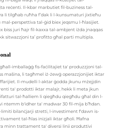
a reċenti. Il-kbar marbutiet fil-buziness tal-
 li tilgħab ruħha f’dak li l-kunsumaturi jixtieħu
u mal-perspettiva tal-ġid biex jeqsmu l-ħlasijiet.
 biss juri ħajr fil-kaxxa tal-ambjent iżda jnaqqas
k sitwazzjoni ta’ profitto għal parti multipla.
jonal
all-imballaġġ fis-faċilitajiet ta' produzzjoni tal-
ess mašina, li tagħmel iż-żewġ operazzjonijiet iktar
ffarijiet. Il-mudelli l-aktar ġodda jkunu mżejjdin
erenti ta' prodotti iktar malajr, hekk li meta jkun
atturi tal-ħalliem li qiegħdu qiegħdu għal din l-
tivi ntemm b'idher ta' madwar 30 fil-mija b’ħdan.
imiti bilanċjarji stretti, l-investiment f'dawn is-
tivament tal-ħlas inizjali iktar għoli. Ħafna
ra minn trattament ta' diversi linji produttivi