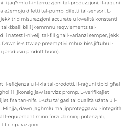
i li jagħmlu l-interruzzjoni tal-produzzjoni. Il-raġuni
 eżempju difetti tal-pump, difetti tal-sensori. L-
 jekk trid misurazzjoni accurate u kwalità konstanti
u tal-żballi billi jkemmnu reqwiements tal-
li natest l-nivelji tal-fill għall-varianzi semper, jekk
. Dawn is-sittwiep preemptivi mhux biss jiftuħu l-
 jprodusiu prodott buon).
 il-efiċjenza u l-ikla tal-prodotti. Il-raġuni tipiċi għal
ħolli li jkonsigljaw iservizz promp. L-verifikajiet
iet f'sa tan-nifs. L-użu ta' gasi ta' qualità użata u l-
a. Minjja, dawn jagħmlu ma jipproteġgawx l-integrità
oll l-equipment minn forzi danninji potenzjali,
t ta' riparazzjoni.