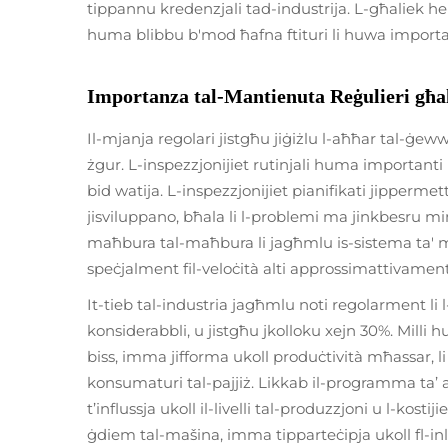
tippannu kredenzjali tad-industrija. L-għaliek he
huma blibbu b'mod ħafna ftituri li huwa important
Importanza tal-Mantienuta Reġulieri għa
Il-mjanja regolari jistgħu jiġiżlu l-aħħar tal-ġeww
żgur. L-inspezzjonijiet rutinjali huma importanti 
bid watija. L-inspezzjonijiet pianifikati jippermet
jisviluppano, bħala li l-problemi ma jinkbesru mi
maħbura tal-maħbura li jagħmlu is-sistema ta
speċjalment fil-veloċità alti approssimattivamen
It-tieb tal-industria jagħmlu noti regolarment li 
konsiderabbli, u jistgħu jkolloku xejn 30%. Milli 
biss, imma jifforma ukoll produċtività mħassar, li 
konsumaturi tal-pajjiż. Likkab il-programma ta’ aw
t’influssja ukoll il-livelli tal-produzzjoni u l-kost
ġdiem tal-mašina, imma tipparteċipja ukoll fl-inl