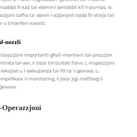
abbli fl-każ tal-elemini sensibbli kif il-pumps, is-
zjoni ċaffra ta' dawn l-ażjonijiet tajda fil-storja tal-
r u tinterferi waraċċ.
al-nozzli
rtiċipazzjoni importanti għall-mantieni tal-prezzjon
intrata tal-aer, li tista' tirriżultati fisliw. L-inspezzjoni
-leksijiet u l-akkużanza tal-fill ta' l-ġewwa. L-
mplifikaw il-monitoring, li jista' jiġi meħtieġ li
l-ġewwa.
l-Operazzjoni