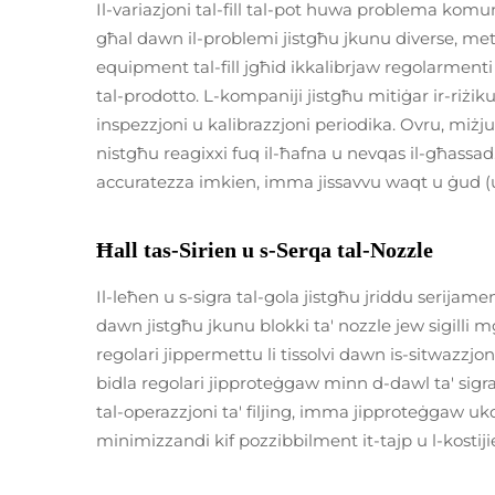
Il-variazjoni tal-fill tal-pot huwa problema komun
għal dawn il-problemi jistgħu jkunu diverse, meta
equipment tal-fill jgħid ikkalibrjaw regolarmenti
tal-prodotto. L-kompaniji jistgħu mitiġar ir-riżik
inspezzjoni u kalibrazzjoni periodika. Ovru, miżjud 
nistgħu reagixxi fuq il-ħafna u nevqas il-għassad
accuratezza imkien, imma jissavvu waqt u ġud (u
Ħall tas-Sirien u s-Serqa tal-Nozzle
Il-leħen u s-sigra tal-gola jistgħu jriddu serijament
dawn jistgħu jkunu blokki ta' nozzle jew sigilli mg
regolari jippermettu li tissolvi dawn is-sitwazzjonij
bidla regolari jipproteġgaw minn d-dawl ta' sigr
tal-operazzjoni ta' filjing, imma jipproteġgaw uk
minimizzandi kif pozzibbilment it-tajp u l-kostijie