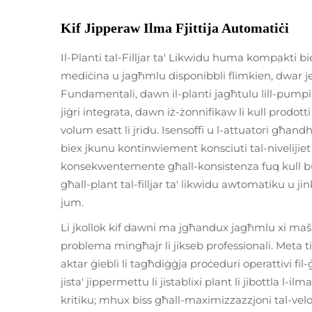
Kif Jipperaw Ilma Fjittija Automatiċi
Il-Planti tal-Filljar ta' Likwidu huma kompakti bi
mediċina u jagħmlu disponibbli flimkien, dwar jew
Fundamentali, dawn il-planti jagħtulu lill-pumpi ta
jiġri integrata, dawn iż-żonnifikaw li kull prodotti 
volum esatt li jridu. Isensoffi u l-attuatori għ
biex jkunu kontinwiement konsciuti tal-nivelijiet 
konsekwentemente għall-konsistenza fuq kull but
għall-plant tal-filljar ta' likwidu awtomatiku u jinku
jum.
Li jkollok kif dawni ma jgħandux jagħmlu xi mašinij
problema mingħajr li jikseb professionali. Meta ti
aktar ġiebli li tagħdiġġja proċeduri operattivi fil
jista' jippermettu li jistablixi plant li jibottla l-
kritiku; mhux biss għall-maximizzazzjoni tal-veloċit