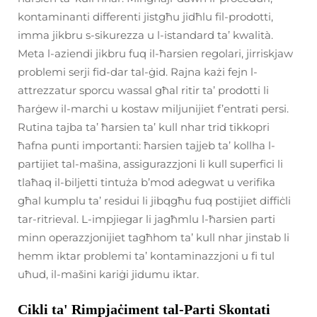
kontaminanti differenti jistgħu jidħlu fil-prodotti,
imma jikbru s-sikurezza u l-istandard ta’ kwalità.
Meta l-aziendi jikbru fuq il-ħarsien regolari, jirriskjaw
problemi serji fid-dar tal-ġid. Rajna każi fejn l-
attrezzatur sporcu wassal għal ritir ta’ prodotti li
ħarġew il-marchi u kostaw miljunijiet f’entrati persi.
Rutina tajba ta’ ħarsien ta’ kull nhar trid tikkopri
ħafna punti importanti: ħarsien tajjeb ta’ kollha l-
partijiet tal-mašina, assigurazzjoni li kull superfici li
tlaħaq il-biljetti tintuża b’mod adegwat u verifika
għal kumplu ta’ residui li jibqgħu fuq postijiet diffiċli
tar-ritrieval. L-impjiegar li jagħmlu l-ħarsien parti
minn operazzjonijiet tagħhom ta’ kull nhar jinstab li
hemm iktar problemi ta’ kontaminazzjoni u fi tul
uħud, il-mašini kariġi jidumu iktar.
Cikli ta' Rimpjaċiment tal-Parti Skontati