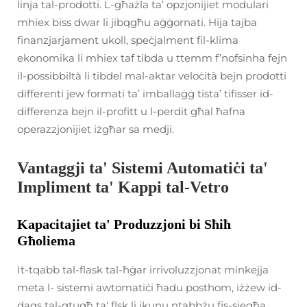
linja tal-prodotti. L-għażla ta’ opzjonijiet modulari
mhiex biss dwar li jibqgħu aġġornati. Hija tajba
finanzjarjament ukoll, speċjalment fil-klima
ekonomika li mhiex taf tibda u ttemm f’nofsinha fejn
il-possibbiltà li tibdel mal-aktar veloċità bejn prodotti
differenti jew formati ta’ imballaġġ tista’ tifisser id-
differenza bejn il-profitt u l-perdit għal ħafna
operazzjonijiet iżgħar sa medji.
Vantaggji ta' Sistemi Automatiċi ta'
Impliment ta' Kappi tal-Vetro
Kapacitajiet ta' Produzzjoni bi Sħiħ
Għoliema
It-tqabb tal-flask tal-ħġar irrivoluzzjonat minkejja
meta l- sistemi awtomatiċi ħadu posthom, iżżew id-
daqs tal-qtugħ ta' flsk li jkunu ntabbżu fis-siegħa.