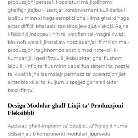
produzzjoni peress li l-operaturi ma jkollhomx
għalfejn jtejbu l-issettjar kontinwament kull darba li
jaqilbu minn xi ħaġa sempliċi bħall-ilma għal xi ħaġa
aktar diffiċli bħal salsi tas-sirop jew żjut viskożi. Rajna
l-fabbriki jnaqqsu l-ħin ta' waqfien tal-magni kważi
bin-nofs wara li jinstallaw nozzles aħjar, flimkien mal-
produzzjoni tagħhom żdiedet b'mod notevoli. Il-
kumpaniji li qed ifittxu li jiksbu aktar għal flushom
isibu li l-infiq ta' flus minn qabel fuq sistemi ta' nozzle
ta' kwalità jħallas malajr permezz ta' operazzjonijiet
aktar bla xkiel ta' kuljum u spejjeż ġenerali aktar
baxxi fit-tul.
Design Modular għall-Linji ta' Produzzjoni
Fleksibbli
Apparati għall-implenn ta’ bottijiet ta’ ħġieġ li huma
ddisejnjati b’komponenti modulari jipprovdu