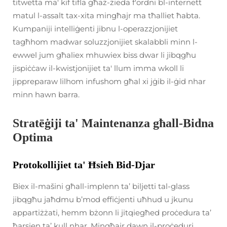
titwetta ma' kif tifla għaż-żieda f'ordni bl-internett
matul l-assalt tax-xita mingħajr ma tħalliet ħabta.
Kumpaniji intelliġenti jibnu l-operazzjonijiet
tagħhom madwar soluzzjonijiet skalabbli minn l-
ewwel jum għaliex mhuwiex biss dwar li jibqgħu
jispiċċaw il-kwistjonijiet ta' llum imma wkoll li
jippreparaw lilhom infushom għal xi jġib il-ġid nhar
minn hawn barra.
Stratēġiji ta' Maintenanza għall-Bidna
Optima
Protokollijiet ta' Ħsieħ Bid-Djar
Biex il-mašini għall-implenn ta’ biljetti tal-glass
jibqgħu jaħdmu b’mod effiċjenti uħhud u jkunu
appartiżżati, hemm bżonn li jitqiegħed proċedura ta’
ħarsien ta’ kull nhar. Mingħajr dawn il-proċeduri,