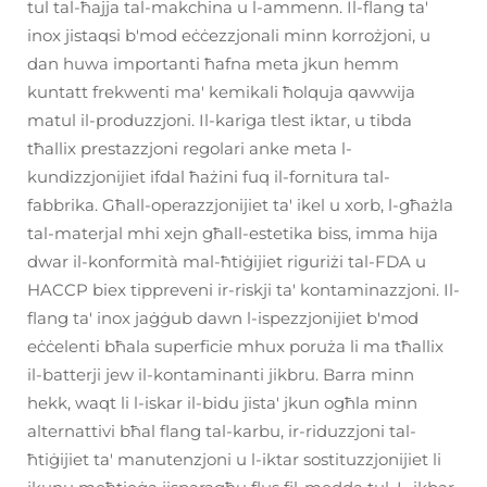
tul tal-ħajja tal-makchina u l-ammenn. Il-flang ta'
inox jistaqsi b'mod eċċezzjonali minn korrożjoni, u
dan huwa importanti ħafna meta jkun hemm
kuntatt frekwenti ma' kemikali ħolquja qawwija
matul il-produzzjoni. Il-kariga tlest iktar, u tibda
tħallix prestazzjoni regolari anke meta l-
kundizzjonijiet ifdal ħażini fuq il-fornitura tal-
fabbrika. Għall-operazzjonijiet ta' ikel u xorb, l-għażla
tal-materjal mhi xejn għall-estetika biss, imma hija
dwar il-konformità mal-ħtiġijiet riguriżi tal-FDA u
HACCP biex tippreveni ir-riskji ta' kontaminazzjoni. Il-
flang ta' inox jaġġub dawn l-ispezzjonijiet b'mod
eċċelenti bħala superficie mhux poruża li ma tħallix
il-batterji jew il-kontaminanti jikbru. Barra minn
hekk, waqt li l-iskar il-bidu jista' jkun ogħla minn
alternattivi bħal flang tal-karbu, ir-riduzzjoni tal-
ħtiġijiet ta' manutenzjoni u l-iktar sostituzzjonijiet li