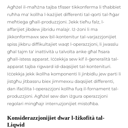
Agħżel il-maħżna tajba tfisser tikkonferma li tħabbiet
ruħha ma' kollha l-każijiet differenti tal-qorti tal-ħġar
meħtieġa għall-produzzjoni. Jekk tieħu falz, l-
affarijiet jibdew jibridu malajr. Iż-żoni li ma
jikkonformawx sew bil-kontenitur tal-varjazzjonijiet
spiss jikbru diffikultajiet waqt l-operazzjoni, li jwasslu
għal tajm ta' inattività u talvolta anke għal ħsara
għall-istess apparat. Iċċekkja sew kif il-ġeneralità tal-
apparat tajba rigward id-daqsijiet tal-kontenituri.
Iċċekkja jekk ikollha komponenti li jinbidlu jew parti li
jistgħu jitbassru biex jimmexxu daqsijiet differenti,
dan ifaċilita l-operazzjoni kollha fuq il-fornament tal-
produzzjoni. Agħżel sew dan iżgura operazzjoni
regolari mingħajr interruzjonijiet mistoħba.
Konsiderazzjonijiet dwar l-Iżkofità tal-
Liqwid