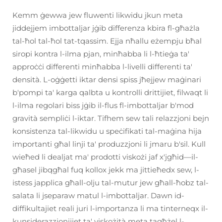
Kemm ġewwa jew fluwenti likwidu jkun meta
jiddejjem imbottaljar jġib differenza kbira fl-għażla
tal-ħol tal-ħol tat-tqassim. Ejja nħallu eżempju bħal
siropi kontra l-ilma pjan, minħabba li l-ħtieġa ta'
approċċi differenti minħabba l-livelli differenti ta'
densità. L-oġġetti iktar densi spiss jħejjew maġinari
b'pompi ta' karga qalbta u kontrolli drittijiet, filwaqt li
l-ilma regolari biss jġib il-flus fl-imbottaljar b'mod
gravità sempliċi l-iktar. Tifhem sew tali relazzjoni bejn
konsistenza tal-likwidu u speċifikati tal-maġina hija
importanti għal linji ta' produzzjoni li jmaru b'sil. Kull
wieħed li dealjat ma' prodotti viskożi jaf x'jgħid—il-
għasel jibqgħal fuq kollox jekk ma jittieħedx sew, l-
istess japplica għall-olju tal-mutur jew għall-ħobz tal-
salata li jseparaw matul l-imbottaljar. Dawn id-
diffikultajiet reali juri l-importanza li ma tinterneqx il-
kunsiderazzjonijiet ta' viskożità meta tagħżel l-