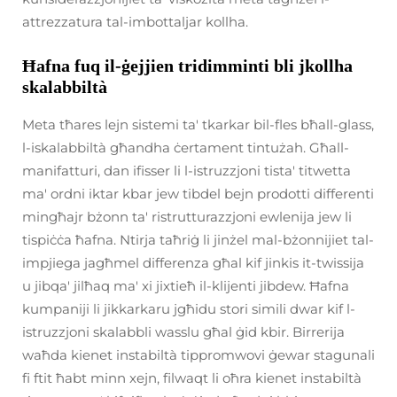
attrezzatura tal-imbottaljar kollha.
Ħafna fuq il-ġejjien tridimminti bli jkollha
skalabbiltà
Meta tħares lejn sistemi ta' tkarkar bil-fles bħall-glass,
l-iskalabbiltà għandha ċertament tintużah. Għall-
manifatturi, dan ifisser li l-istruzzjoni tista' titwetta
ma' ordni iktar kbar jew tibdel bejn prodotti differenti
mingħajr bżonn ta' ristrutturazzjoni ewlenija jew li
tispiċċa ħafna. Ntirja taħriġ li jinżel mal-bżonnijiet tal-
impjiega jagħmel differenza għal kif jinkis it-twissija
u jibqa' jilħaq ma' xi jixtieħ il-klijenti jibdew. Ħafna
kumpaniji li jikkarkaru jgħidu stori simili dwar kif l-
istruzzjoni skalabbli wasslu għal ġid kbir. Birrerija
waħda kienet instabiltà tippromwovi ġewar stagunali
fi ftit ħabt minn xejn, filwaqt li oħra kienet instabiltà