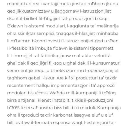
manifatturi reali vantajji meta jinstab ruħhom jkunu
qed jikkustomizzaw u jjaġġornaw l-istruzzjonijiet
skont il-bidliet fil-ħtiġijiet tal-produzzjoni b’xaqil.
B’dawn is-sistemi modulari, l-aggiunta ta’ mašinerija
oħra ssir iktar sempliċi, tnaqqas il-ħlasijiet minħabba
li m’hemm bżonn investi fl-istruzzjonijiet ġod u sħan.
Il-flessibbiltà imbujta f’dawn is-sistemi tippermetti
lill-immejjel tal-fabbrika jaraw mal-aktar veloċità
għal dak li qed jiġri fil-soq u għal dak li l-kunsumaturi
verament jixtiequ, u b’hekk iżommu l-operazzjonijiet
tagħhom qabel l-iskur. Ara kif xi produtturi ta’ taxxir
recentement ħallqu implementazzjoni ta’ approċċi
modulari b’suċċess. Waħda mill-kumpaniji li toħloq
birra artijanali kienet instabilti tikkis il-produzzjoni
b’30% fi sei saħansitra biss billi b’xi moduli. Kumpanija
oħra li tproduċi taxxir karbonat issegwa eluf u eluf
billi evitaw il-fermata espensa waqt l-estensjoni tal-