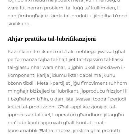
wara ftit hemm problemi ta’ fuġġ ta’ kullimkien, li
dan j’imbugħajr iż-żieda tal-prodott u jibidilha b’mod
sinifikanti.
Aħjar prattika tal-lubrifikazzjoni
Każ nikien il-mikaniżmi b’tali meħtieġa jwassal għal
performanza tajba tal-ħajtijiet tat-tqassim tal-flaski
tal-glassu nhar wara nhar, u jgħin ukoll biex dawn il-
komponenti karija jidumu iktar qabel ma jkunu
bżonn tibdil. Meta l-partijiet jiġu f’moviment ruħhom
mingħajr biżżejjed ta’ lubrikant, jipproduċu frizzjoni li
tibżgħahom b’ħin, u dan jista’ jwassal toqda f’perjodi
kritiċi tal-produzzjoni. Għall-applikazzjonijiet tal-
ipproċessar tal-ikel, l-operaturi għandhom jiltaqgħu
ma’ lubrikanti approvati għall-kuntatt mal-
konsumabbli. Ħafna impreżi jinklina għal prodotti