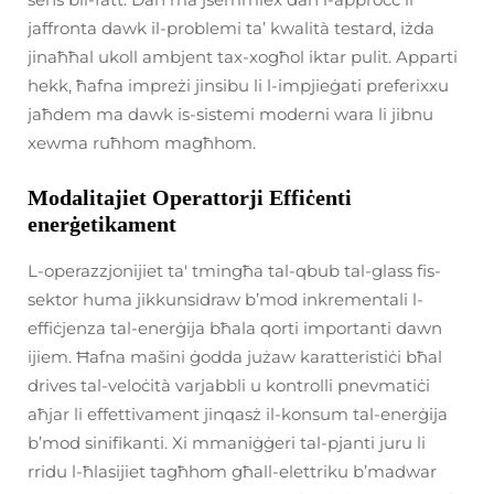
jaffronta dawk il-problemi ta’ kwalità testard, iżda
jinaħħal ukoll ambjent tax-xogħol iktar pulit. Apparti
hekk, ħafna impreżi jinsibu li l-impjieġati preferixxu
jaħdem ma dawk is-sistemi moderni wara li jibnu
xewma ruħhom magħhom.
Modalitajiet Operattorji Effiċenti
enerġetikament
L-operazzjonijiet ta' tmingħa tal-qbub tal-glass fis-
sektor huma jikkunsidraw b’mod inkrementali l-
effiċjenza tal-enerġija bħala qorti importanti dawn
ijiem. Ħafna mašini ġodda jużaw karatteristiċi bħal
drives tal-veloċità varjabbli u kontrolli pnevmatiċi
aħjar li effettivament jinqasż il-konsum tal-enerġija
b’mod sinifikanti. Xi mmaniġġeri tal-pjanti juru li
rridu l-ħlasijiet tagħhom għall-elettriku b’madwar