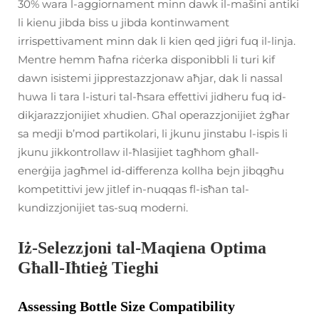
30% wara l-aggiornament minn dawk il-mašini antiki
li kienu jibda biss u jibda kontinwament
irrispettivament minn dak li kien qed jiġri fuq il-linja.
Mentre hemm ħafna riċerka disponibbli li turi kif
dawn isistemi jipprestazzjonaw aħjar, dak li nassal
huwa li tara l-isturi tal-ħsara effettivi jidheru fuq id-
dikjarazzjonijiet xhudien. Għal operazzjonijiet żgħar
sa medji b’mod partikolari, li jkunu jinstabu l-ispis li
jkunu jikkontrollaw il-ħlasijiet tagħhom għall-
enerġija jagħmel id-differenza kollha bejn jibqgħu
kompetittivi jew jitlef in-nuqqas fl-isħan tal-
kundizzjonijiet tas-suq moderni.
Iż-Selezzjoni tal-Maqiena Optima
Għall-Iħtieġ Tieghi
Assessing Bottle Size Compatibility