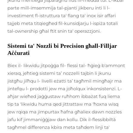
jkunu meħtieġa jisparagħu flus fil-medda tul. L-ikbar
parte mill-imsemmija tal-pjanti jikberu inti li l-
investiment fl-istruttura ta' flang ta' inox isir affari
tajjeb meta titqiegħed fil-kunsidjarju l-ispiża totali
tal-ownership għal ftit snin ta' operazzjoni.
Sistemi ta' Nozzli bi Precision għall-Filljar
Aċċurati
Biex il- likwidu jitpoġġa fil- flessi tal- ħġieġ b'ammont
xieraq, jeħtieġ sistemi taʼ nozzelli tajbin li jkunu
jistgħu jilħqu l- livelli eżatti taʼ tagħmil mingħajr ma
jintefqu l- prodotti jew ma joħolqux inkonsistenzi. L-
aħjar wieħed jaġġustaw ruħhom ibbażat fuq liema
tip ta 'likwidu huma qed jittrattaw ma 'ħoxna wisq
jew rqiqa ma jimpurtax ħafna għaliex dawn nozzles
jafu kif jimmaniġġjaw dan kollu. Dik il-flessibbiltà
tagħmel differenza kbira meta taħdem linji ta'