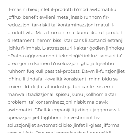
Il-mašini biex jinfet il-prodotti b’mod awtomatiku
joffrux benefit ewlieni meta jinsab ruħhom fir-
reduzzjoni tar-riskji ta’ kontaminazzjoni matul il-
produttività. Meta l-umani ma jkunu jikbru l-prodott
direttament, hemm biss iktar ċans li sostanzi estranji
jidħlu fl-imħab. L-attrezzaturi l-aktar ġodien jinħolqu
b’ħafna aġġornamenti teknoloġiċi inklużi sensuri ta’
preċiżjoni u kameri b’risoluzzjoni għolja li jseħħu
ruħhom fuq kull pass tal-proċess. Dawn il-funzjonijiet
jgħinu li tindafa l-kwalità konsistenti minn bidu sa
tmiem. Id-dejta tal-industrija turi ċar li s-sistemi
manwali tradizzjonali spissu jkunu jkollhom aktar
problemi ta’ kontaminazzjoni nisbit ma dawk
awtomatiċi. Għall-kumpaniji li jixtiequ jaġġornaw l-
operazzjonijiet tagħhom, l-investiment fis-
soluzzjonijiet awtomatiċi biex jinfet il-glass jifforma
sens bil-fatt. Dan ma jsemmiex dan l-approċċ li