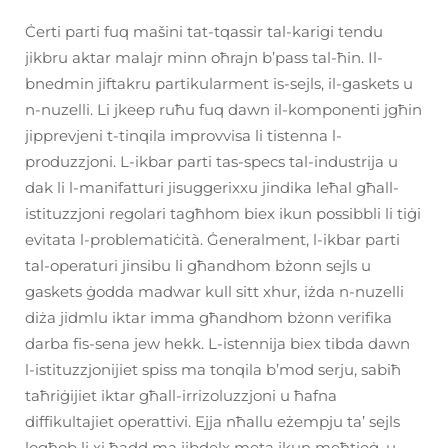
Ċerti parti fuq mašini tat-tqassir tal-karigi tendu
jikbru aktar malajr minn oħrajn b’pass tal-ħin. Il-
bnedmin jiftakru partikularment is-sejls, il-gaskets u
n-nuzelli. Li jkeep ruħu fuq dawn il-komponenti jgħin
jipprevjeni t-tinqila improvvisa li tistenna l-
produzzjoni. L-ikbar parti tas-specs tal-industrija u
dak li l-manifatturi jisuggerixxu jindika leħal għall-
istituzzjoni regolari tagħhom biex ikun possibbli li tiġi
evitata l-problematiċità. Ġeneralment, l-ikbar parti
tal-operaturi jinsibu li għandhom bżonn sejls u
gaskets ġodda madwar kull sitt xhur, iżda n-nuzelli
diża jidmlu iktar imma għandhom bżonn verifika
darba fis-sena jew hekk. L-istennija biex tibda dawn
l-istituzzjonijiet spiss ma tonqila b’mod serju, sabiħ
taħriġijiet iktar għall-irrizoluzzjoni u ħafna
diffikultajiet operattivi. Ejja nħallu eżempju ta’ sejls
logħob li xi ħadd ma jibdelx meta jkun meħtieġ, u