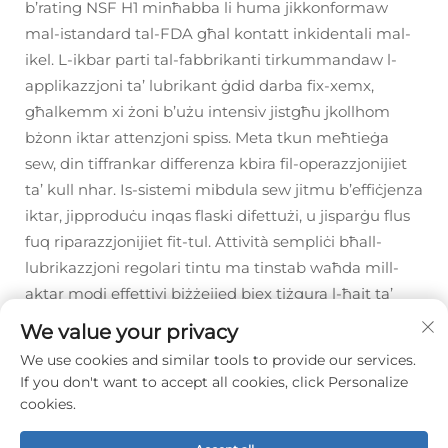
b’rating NSF H1 minħabba li huma jikkonformaw
mal-istandard tal-FDA għal kontatt inkidentali mal-
ikel. L-ikbar parti tal-fabbrikanti tirkummandaw l-
applikazzjoni ta’ lubrikant ġdid darba fix-xemx,
għalkemm xi żoni b’użu intensiv jistgħu jkollhom
bżonn iktar attenzjoni spiss. Meta tkun meħtieġa
sew, din tiffrankar differenza kbira fil-operazzjonijiet
ta’ kull nhar. Is-sistemi mibdula sew jitmu b’effiċjenza
iktar, jipproduċu inqas flaski difettużi, u jisparġu flus
fuq riparazzjonijiet fit-tul. Attività sempliċi bħall-
lubrikazzjoni regolari tintu ma tinstab waħda mill-
aktar modi effettivi biżżejjed biex tiżgura l-ħajt ta’
produzzjoni s-silta.
We value your privacy
We use cookies and similar tools to provide our services.
If you don't want to accept all cookies, click Personalize
Prev :
L-Iżvilupp tal-Mašina Skont il-Bidla li Għandek għall-Bizness Tal-Bidla
cookies.
Next :
Linja ta' Produzzjoni tal-Ġus: Il-Punti ta' Kontroll ta' Kwalità minn Bidu għal Aħrax