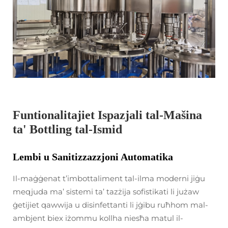
Funtionalitajiet Ispazjali tal-Mašina
ta' Bottling tal-Ismid
Lembi u Sanitizzazzjoni Automatika
Il-maġġenat t’imbottaliment tal-ilma moderni jiġu
meqjuda ma’ sistemi ta’ tazżija sofistikati li jużaw
ġetijiet qawwija u disinfettanti li jġibu ruħhom mal-
ambjent biex iżommu kollha niesħa matul il-