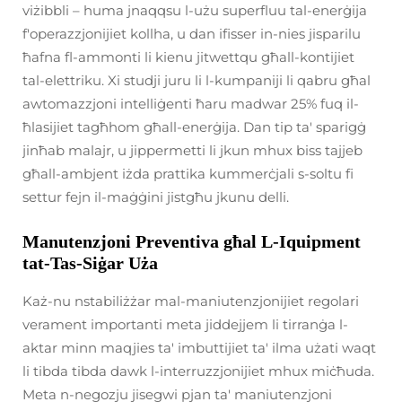
viżibbli – huma jnaqqsu l-użu superfluu tal-enerġija
f'operazzjonijiet kollha, u dan ifisser in-nies jisparilu
ħafna fl-ammonti li kienu jitwettqu għall-kontijiet
tal-elettriku. Xi studji juru li l-kumpaniji li qabru għal
awtomazzjoni intelliġenti ħaru madwar 25% fuq il-
ħlasijiet tagħhom għall-enerġija. Dan tip ta' sparigġ
jinħab malajr, u jippermetti li jkun mhux biss tajjeb
għall-ambjent iżda prattika kummerċjali s-soltu fi
settur fejn il-maġġini jistgħu jkunu delli.
Manutenzjoni Preventiva għal L-Iquipment
tat-Tas-Siġar Uża
Każ-nu nstabiliżżar mal-maniutenzjonijiet regolari
verament importanti meta jiddejjem li tirranġa l-
aktar minn maqjies ta' imbuttijiet ta' ilma użati waqt
li tibda tibda dawk l-interruzzjonijiet mhux miċħuda.
Meta n-negozju jisegwi pjan ta' maniutenzjoni