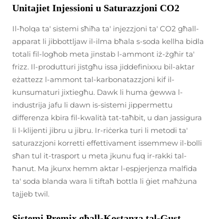
Unitajiet Injessioni u Saturazzjoni CO2
Il-ħolqa ta' sistemi sħiħa ta' injezzjoni ta' CO2 għall-
apparat li jibbottljaw il-ilma bħala s-soda kellha bidla
totali fil-logħob meta jinstab l-ammont iż-żgħir ta'
frizz. Il-produtturi jistgħu issa jiddefinixxu bil-aktar
eżattezz l-ammont tal-karbonatazzjoni kif il-
kunsumaturi jixtiegħu. Dawk li huma ġewwa l-
industrija jafu li dawn is-sistemi jippermettu
differenza kbira fil-kwalità tat-taħbit, u dan jassigura
li l-klijenti jibru u jibru. Ir-riċerka turi li metodi ta'
saturazzjoni korretti effettivament issemmew il-bolli
sħan tul it-trasport u meta jkunu fuq ir-rakki tal-
ħanut. Ma jkunx hemm aktar l-espjerjenza malfida
ta' soda blanda wara li tiftaħ bottla li ġiet maħżuna
tajjeb twil.
Sistemi Premix għall-Kostanza tal-Gust