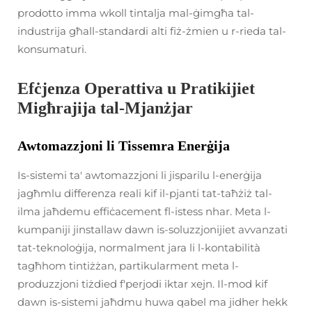
prodotto imma wkoll tintalja mal-ġimgħa tal-
industrija għall-standardi alti fiż-żmien u r-rieda tal-
konsumaturi.
Efċjenza Operattiva u Pratikijiet
Migħrajija tal-Mjanżjar
Awtomazzjoni li Tissemra Enerġija
Is-sistemi ta' awtomazzjoni li jisparilu l-enerġija
jagħmlu differenza reali kif il-pjanti tat-taħżiż tal-
ilma jaħdemu effiċacement fl-istess nhar. Meta l-
kumpaniji jinstallaw dawn is-soluzzjonijiet avvanzati
tat-teknoloġija, normalment jara li l-kontabilità
tagħhom tintiżżan, partikularment meta l-
produzzjoni tiżdied f'perjodi iktar xejn. Il-mod kif
dawn is-sistemi jaħdmu huwa qabel ma jidher hekk