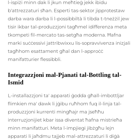
l-ispiżi minn dak li jkun meħtieġ jekk ibidu
b'attrezzaturi sħan. Esperti tas-sektor jipprotestaw
darba wara darba li l-possibbiltà li tibda t-tneżżil jew
tisir ikbar tal-produzzjoni tagħmel idifferenza meta
tkompeti fil-mercato tas-setgħa moderna. Ħafna
marki suċċessivi jattribwixxu lis-sopravvivenza inizjali
tagħhom esattament għal dan l-approċċ
manifatturier flessibbli.
Integrazzjoni mal-Pjanati tal-Bottling tal-
Ismid
L-installazzjoni ta' apparati ġodda għall-imbottljar
flimkien ma' dawk li jġibu ruħhom fuq il-linja tal-
produzzjoni kurrenti mingħajr ma jseħħu
interruzjonijiet kbar issa diventat ħafna mistrieħa
minn manifatturi. Meta l-impjiegi jibżgħu lejn
apparati li jaħdmu tajjeb mal-attrezzaturi li diġà