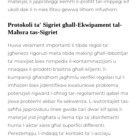
materjal, li jipproteġġi kemm il-profitt tal-impjiegi kif
ukoll dak li n-nies ifitxu ġewwa lilhom infushom.
Protokoli ta' Sigriet għall-Ekwipament tal-
Maħsra tas-Sigriet
Huwa verament importanti li tibda regoli ta'
jgħenezz rigorużi meta tibda makinji għall-ibbottljar
ta' mixxijiet biex nimpedix il-kontaminazzjoni u
nnaqqas il-prodotti b'saltna għall-klijenti. Il-
kumpaniji għandhom jagħmlu verifiki regolari tul l-
imħażen biex jidentifikaw kwalunkwe problema
potenzjali rigward l-oħroġ tar-regolamenti qabel ma
jiswa problemi akbar fis-sekwenza. L-awtoritajiet tas-
saħħa jipprovdulu linee gwida ċari dwar kif spiss il-
materjal jrid jingħata u liema tipi ta' disinfettanti
huma l-aktar xiera għal superfiċi differenti.
Pereżempju, l-indaqq ta' kontakt ta' l-acciaju