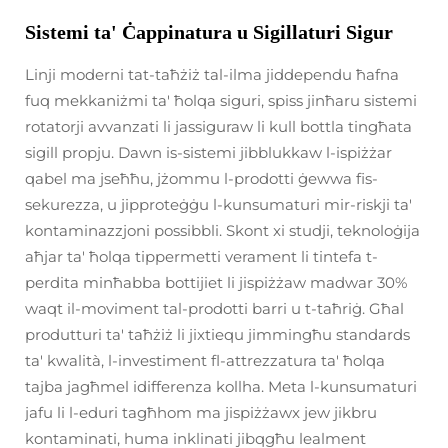
Sistemi ta' Ċappinatura u Sigillaturi Sigur
Linji moderni tat-taħżiż tal-ilma jiddependu ħafna
fuq mekkaniżmi ta' ħolqa siguri, spiss jinħaru sistemi
rotatorji avvanzati li jassiguraw li kull bottla tingħata
sigill propju. Dawn is-sistemi jibblukkaw l-ispiżżar
qabel ma jseħħu, jżommu l-prodotti ġewwa fis-
sekurezza, u jipproteġġu l-kunsumaturi mir-riskji ta'
kontaminazzjoni possibbli. Skont xi studji, teknoloġija
aħjar ta' ħolqa tippermetti verament li tintefa t-
perdita minħabba bottijiet li jispiżżaw madwar 30%
waqt il-moviment tal-prodotti barri u t-taħriġ. Għal
produtturi ta' taħżiż li jixtiequ jimmingħu standards
ta' kwalità, l-investiment fl-attrezzatura ta' ħolqa
tajba jagħmel idifferenza kollha. Meta l-kunsumaturi
jafu li l-eduri tagħhom ma jispiżżawx jew jikbru
kontaminati, huma inklinati jibqgħu lealment