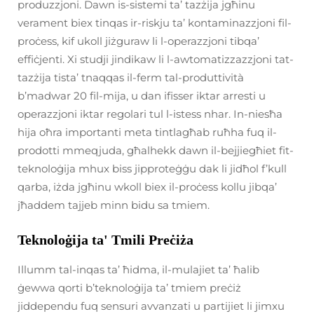
produzzjoni. Dawn is-sistemi ta’ tazżija jgħinu
verament biex tinqas ir-riskju ta’ kontaminazzjoni fil-
proċess, kif ukoll jiżguraw li l-operazzjoni tibqa’
effiċjenti. Xi studji jindikaw li l-awtomatizzazzjoni tat-
tazżija tista’ tnaqqas il-ferm tal-produttività
b’madwar 20 fil-mija, u dan ifisser iktar arresti u
operazzjoni iktar regolari tul l-istess nhar. In-niesħa
hija oħra importanti meta tintlagħab ruħha fuq il-
prodotti mmeqjuda, għalhekk dawn il-bejjiegħiet fit-
teknoloġija mhux biss jipproteġġu dak li jidħol f’kull
qarba, iżda jgħinu wkoll biex il-proċess kollu jibqa’
jħaddem tajjeb minn bidu sa tmiem.
Teknoloġija ta' Tmili Preċiża
Illumm tal-inqas ta’ ħidma, il-mulajiet ta’ ħalib
ġewwa qorti b’teknoloġija ta’ tmiem preċiż
jiddependu fuq sensuri avvanzati u partijiet li jimxu