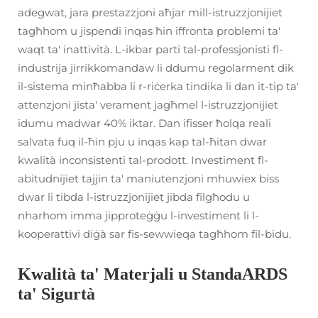
adegwat, jara prestazzjoni aħjar mill-istruzzjonijiet
tagħhom u jispendi inqas ħin iffronta problemi ta'
waqt ta' inattività. L-ikbar parti tal-professjonisti fl-
industrija jirrikkomandaw li ddumu regolarment dik
il-sistema minħabba li r-riċerka tindika li dan it-tip ta'
attenzjoni jista' verament jagħmel l-istruzzjonijiet
idumu madwar 40% iktar. Dan ifisser ħolqa reali
salvata fuq il-ħin pju u inqas kap tal-ħitan dwar
kwalità inconsistenti tal-prodott. Investiment fl-
abitudnijiet tajjin ta' maniutenzjoni mhuwiex biss
dwar li tibda l-istruzzjonijiet jibda filgħodu u
nharhom imma jipproteġġu l-investiment li l-
kooperattivi diġà sar fis-sewwieqa tagħhom fil-bidu.
Kwalità ta' Materjali u StandaARDS
ta' Sigurtà