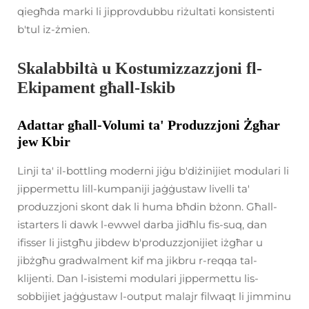
qiegħda marki li jipprovdubbu riżultati konsistenti
b'tul iz-żmien.
Skalabbiltà u Kostumizzazzjoni fl-
Ekipament għall-Iskib
Adattar għall-Volumi ta' Produzzjoni Żgħar
jew Kbir
Linji ta' il-bottling moderni jiġu b'diżinijiet modulari li
jippermettu lill-kumpaniji jaġġustaw livelli ta'
produzzjoni skont dak li huma bħdin bżonn. Għall-
istarters li dawk l-ewwel darba jidħlu fis-suq, dan
ifisser li jistgħu jibdew b'produzzjonijiet iżgħar u
jibżgħu gradwalment kif ma jikbru r-reqqa tal-
klijenti. Dan l-isistemi modulari jippermettu lis-
sobbijiet jaġġustaw l-output malajr filwaqt li jimminu