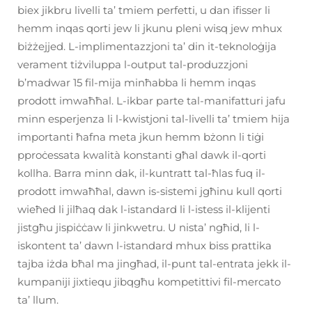
biex jikbru livelli ta’ tmiem perfetti, u dan ifisser li
hemm inqas qorti jew li jkunu pleni wisq jew mhux
biżżejjed. L-implimentazzjoni ta’ din it-teknoloġija
verament tiżviluppa l-output tal-produzzjoni
b’madwar 15 fil-mija minħabba li hemm inqas
prodott imwaħħal. L-ikbar parte tal-manifatturi jafu
minn esperjenza li l-kwistjoni tal-livelli ta’ tmiem hija
importanti ħafna meta jkun hemm bżonn li tiġi
pproċessata kwalità konstanti għal dawk il-qorti
kollha. Barra minn dak, il-kuntratt tal-ħlas fuq il-
prodott imwaħħal, dawn is-sistemi jgħinu kull qorti
wieħed li jilħaq dak l-istandard li l-istess il-klijenti
jistgħu jispiċċaw li jinkwetru. U nista’ ngħid, li l-
iskontent ta’ dawn l-istandard mhux biss prattika
tajba iżda bħal ma jingħad, il-punt tal-entrata jekk il-
kumpaniji jixtiequ jibqgħu kompetittivi fil-mercato
ta’ llum.