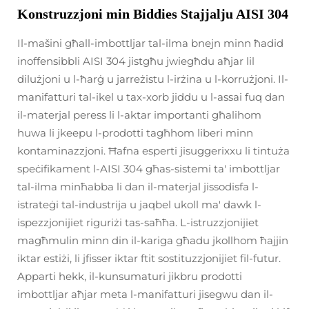
Konstruzzjoni min Biddies Stajjalju AISI 304
Il-mašini għall-imbottljar tal-ilma bnejn minn ħadid
inoffensibbli AISI 304 jistgħu jwiegħdu aħjar lil
dilużjoni u l-ħarġ u jarreżistu l-irżina u l-korrużjoni. Il-
manifatturi tal-ikel u tax-xorb jiddu u l-assai fuq dan
il-materjal peress li l-aktar importanti għalihom
huwa li jkeepu l-prodotti tagħhom liberi minn
kontaminazzjoni. Ħafna esperti jisuggerixxu li tintuża
speċifikament l-AISI 304 għas-sistemi ta' imbottljar
tal-ilma minħabba li dan il-materjal jissodisfa l-
istrateġi tal-industrija u jaqbel ukoll ma' dawk l-
ispezzjonijiet riguriżi tas-saħħa. L-istruzzjonijiet
magħmulin minn din il-kariga għadu jkollhom ħajjin
iktar estiżi, li jfisser iktar ftit sostituzzjonijiet fil-futur.
Apparti hekk, il-kunsumaturi jikbru prodotti
imbottljar aħjar meta l-manifatturi jisegwu dan il-