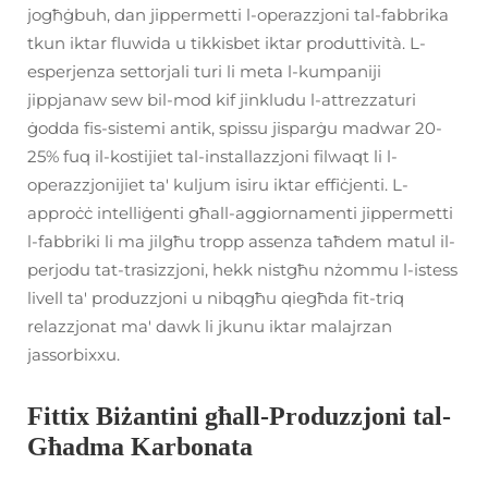
jogħġbuh, dan jippermetti l-operazzjoni tal-fabbrika
tkun iktar fluwida u tikkisbet iktar produttività. L-
esperjenza settorjali turi li meta l-kumpaniji
jippjanaw sew bil-mod kif jinkludu l-attrezzaturi
ġodda fis-sistemi antik, spissu jisparġu madwar 20-
25% fuq il-kostijiet tal-installazzjoni filwaqt li l-
operazzjonijiet ta' kuljum isiru iktar effiċjenti. L-
approċċ intelliġenti għall-aggiornamenti jippermetti
l-fabbriki li ma jilgħu tropp assenza taħdem matul il-
perjodu tat-trasizzjoni, hekk nistgħu nżommu l-istess
livell ta' produzzjoni u nibqgħu qiegħda fit-triq
relazzjonat ma' dawk li jkunu iktar malajrzan
jassorbixxu.
Fittix Biżantini għall-Produzzjoni tal-
Għadma Karbonata