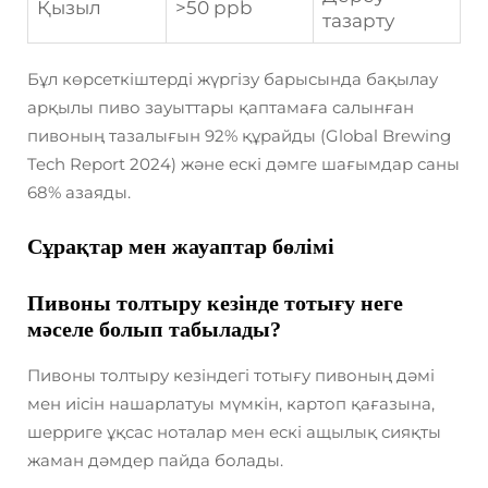
Қызыл
>50 ppb
тазарту
Бұл көрсеткіштерді жүргізу барысында бақылау
арқылы пиво зауыттары қаптамаға салынған
пивоның тазалығын 92% құрайды (Global Brewing
Tech Report 2024) және ескі дәмге шағымдар саны
68% азаяды.
Сұрақтар мен жауаптар бөлімі
Пивоны толтыру кезінде тотығу неге
мәселе болып табылады?
Пивоны толтыру кезіндегі тотығу пивоның дәмі
мен иісін нашарлатуы мүмкін, картоп қағазына,
шерриге ұқсас ноталар мен ескі ащылық сияқты
жаман дәмдер пайда болады.