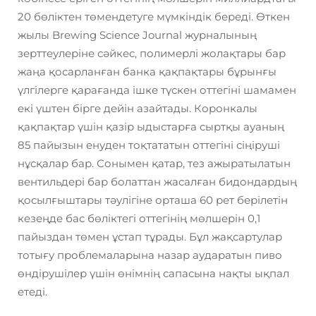
20 бөліктен төмендетуге мүмкіндік береді. Өткен
жылы Brewing Science Journal журналының
зерттеулеріне сәйкес, полимерлі жолақтары бар
жаңа қосарланған банка қақпақтары бұрынғы
үлгілерге қарағанда ішке түскен оттегіні шамамен
екі үштен бірге дейін азайтады. Коронкалы
қақпақтар үшін қазір ыдыстарға сыртқы ауаның
85 пайызын енуден тоқтататын оттегіні сіңіруші
нұсқалар бар. Сонымен қатар, тез ажыратылатын
вентильдері бар болаттан жасалған бидондардың
қосылғыштары тәулігіне орташа 60 рет берілетін
кезеңде бас бөліктегі оттегінің мөлшерін 0,1
пайыздан төмен ұстап тұрады. Бұл жақсартулар
тотығу проблемаларына назар аударатын пиво
өндірушілер үшін өнімнің сапасына нақты ықпал
етеді.