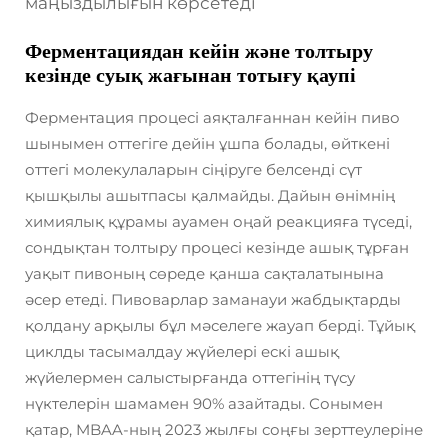
маңыздылығын көрсетеді
Ферментациядан кейін және толтыру
кезінде суық жағынан тотығу қаупі
Ферментация процесі аяқталғаннан кейін пиво
шынымен оттегіге дейін ұшпа болады, өйткені
оттегі молекулаларын сіңіруге белсенді сүт
қышқылы ашытпасы қалмайды. Дайын өнімнің
химиялық құрамы ауамен оңай реакцияға түседі,
сондықтан толтыру процесі кезінде ашық тұрған
уақыт пивоның сөреде қанша сақталатынына
әсер етеді. Пивоварлар заманауи жабдықтарды
қолдану арқылы бұл мәселеге жауап берді. Тұйық
циклды тасымалдау жүйелері ескі ашық
жүйелермен салыстырғанда оттегінің түсу
нүктелерін шамамен 90% азайтады. Сонымен
қатар, MBAA-ның 2023 жылғы соңғы зерттеулеріне