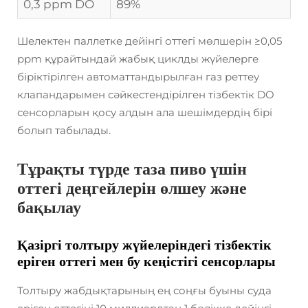
0,3 ppm DO
89%
Шелектен паллетке дейінгі оттегі мөлшерін ≥0,05
ppm құрайтындай жабық циклды жүйелерге
біріктірілген автоматтандырылған газ реттеу
клапандарымен сәйкестендірілген тізбектік DO
сенсорларын қосу алдын ала шешімдердің бірі
болып табылады.
Тұрақты түрде таза пиво үшін
оттегі деңгейлерін өлшеу және
бақылау
Қазіргі толтыру жүйелеріндегі тізбектік
еріген оттегі мен бу кеңістігі сенсорлары
Толтыру жабдықтарының ең соңғы буыны суда