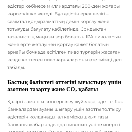
әдістер көбінесе миллиардтағы 200-ден жоғары
көрсеткішке жетеді. Бұл әдістің ерекшелігі –
сезімтал қоңырзаматтың дәмін қорғау және
тотығуды баяулату қабілетінде. Сондықтан
тазалықтың маңызы зор болатын IPA пиволарын
және ерте жетілуінен қорғау қажет болатын
арнайы бочкада есітілген пиво түрлерін жасаған
кезде көптеген пивоварнялар оны өте тиімді деп
табады.
Бастық бөліктегі оттегіні ығыстыру үшін
азотпен тазарту және CO₂ қабаты
Қазіргі заманғы консервілеу жүйелері, әдетте, бос
банкалардан ауаны шығару үшін азотты толтыру
әдістерін қолданады, ал көмірқышқыл газы
банканы жабар алдында пивоның үстіне инертті