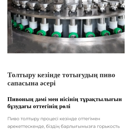
Толтыру кезінде тотығудың пиво
сапасына әсері
Пивоның дәмі мен иісінің тұрақтылығын
бұзудағы оттегінің рөлі
Пиво толтыру процесі кезінде оттегімен
әрекеттескенде, біздің барлығымызға горькость