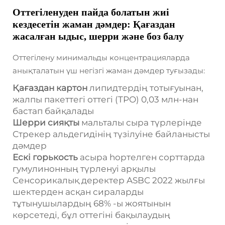
Оттегіленуден пайда болатын жиі
кездесетін жаман дәмдер: Қағаздан
жасалған ыдыс, шерри және боз балу
Оттегілену минимальды концентрацияларда
анықталатын үш негізгі жаман дәмдер туғызады:
Қағаздан картон
липидтердің тотығуынан,
жалпы пакеттегі оттегі (TPO) 0,03 млн-нан
бастап байқалады
Шерри сияқты
мальталы сыра түрлерінде
Стрекер альдегидінің түзілуіне байланысты
дәмдер
Ескі горькость
асыра hopтелген сорттарда
гумулинонның түрленуі арқылы
Сенсорикалық деректер ASBC 2022 жылғы
шектерден асқан сираларды
тұтынушылардың 68% -ы жоятынын
көрсетеді, бұл оттегіні бақылаудың