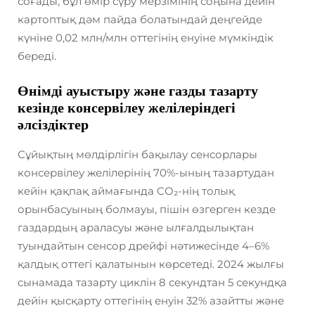
соғады, бұл өмір сүру мерзімінің соңына дейін
картоптық дәм пайда болатындай деңгейде
күніне 0,02 млн/млн оттегінің енуіне мүмкіндік
береді.
Өнімді ауыстыру және газды тазарту
кезінде консервілеу желілеріндегі
әлсіздіктер
Сұйықтың мөлдірлігін бақылау сенсорлары
консервілеу желілерінің 70%-ының тазартудан
кейін қақпақ аймағында CO₂-нің толық
орынбасуының болмауы, пішін өзгерген кезде
газдардың араласуы және ылғалдылықтан
туындайтын сенсор дрейфі нәтижесінде 4–6%
қалдық оттегі қалатынын көрсетеді. 2024 жылғы
сынамада тазарту циклін 8 секундтан 5 секундқа
дейін қысқарту оттегінің енуін 32% азайтты және