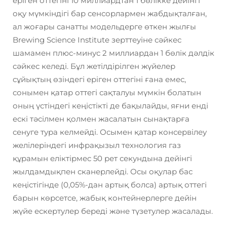
еріген оттегіні 10 миллиардтан 1 бөлікке дейінгі
оқу мүмкіндігі бар сенсорлармен жабдықталған,
ал жоғары санатты модельдерге өткен жылғы
Brewing Science Institute зерттеуіне сәйкес
шамамен плюс-минус 2 миллиардан 1 бөлік дәлдік
сәйкес келеді. Бұл жетілдірілген жүйелер
сұйықтың өзіндегі еріген оттегіні ғана емес,
сонымен қатар оттегі сақталуы мүмкін болатын
оның үстіндегі кеңістікті де бақылайды, яғни енді
ескі тәсілмен қолмен жасалатын сынақтарға
сенуге тура келмейді. Осымен қатар консервілеу
желілеріндегі инфрақызыл технология газ
құрамын еліктірмес 50 рет секундына дейінгі
жылдамдықпен сканерлейді. Осы оқулар бас
кеңістігінде (0,05%-дан артық болса) артық оттегі
барын көрсетсе, жабық контейнерлерге дейін
жүйе ескертулер береді және түзетулер жасалады.