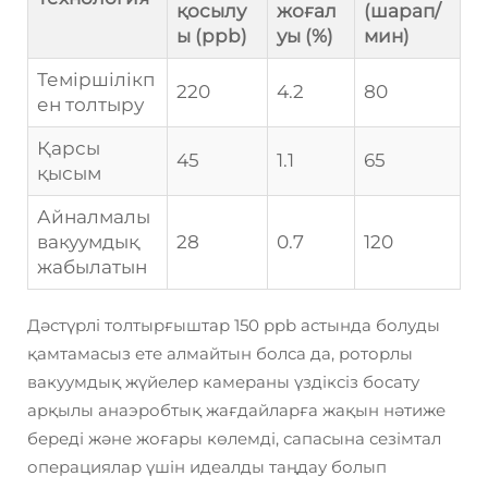
қосылу
жоғал
(шарап/
ы (ppb)
уы (%)
мин)
Теміршілікп
220
4.2
80
ен толтыру
Қарсы
45
1.1
65
қысым
Айналмалы
вакуумдық
28
0.7
120
жабылатын
Дәстүрлі толтырғыштар 150 ppb астында болуды
қамтамасыз ете алмайтын болса да, роторлы
вакуумдық жүйелер камераны үздіксіз босату
арқылы анаэробтық жағдайларға жақын нәтиже
береді және жоғары көлемді, сапасына сезімтал
операциялар үшін идеалды таңдау болып