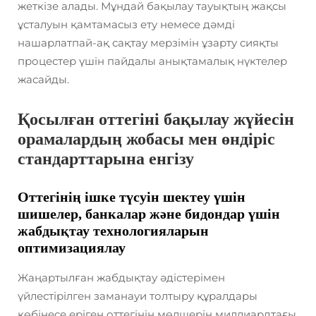
жеткізе алады. Мұндай бақылау тауықтың жақсы
ұсталуын қамтамасыз ету немесе дәмді
нашарлатпай-ақ сақтау мерзімін ұзарту сияқты
процестер үшін пайдалы анықтамалық нүктелер
жасайды.
Қосылған оттегіні бақылау жүйесін
орамалардың жобасы мен өндіріс
стандарттарына енгізу
Оттегінің ішке түсуін шектеу үшін
шишелер, банкалар және бидондар үшін
жабдықтау технологияларын
оптимизациялау
Жаңартылған жабдықтау әдістерімен
үйлестірілген заманауи толтыру құралдары
көбінесе еріген оттегінің мөлшерін миллиардтағы