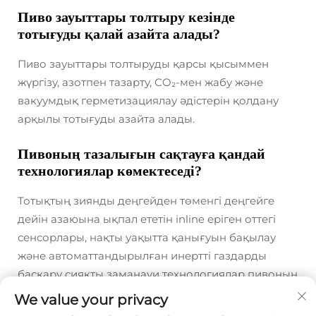
Пиво зауыттары толтыру кезінде
тотығуды қалай азайта алады?
Пиво зауыттары толтыруды қарсы қысыммен
жүргізу, азотпен тазарту, CO₂-мен жабу және
вакуумдық герметизациялау әдістерін қолдану
арқылы тотығуды азайта алады.
Пивоның тазалығын сақтауға қандай
технологиялар көмектеседі?
Тотықтың зиянды деңгейден төменгі деңгейге
дейін азаюына ықпал ететін inline еріген оттегі
сенсорлары, нақты уақытта қанығуын бақылау
және автоматтандырылған инертті газдарды
басқару сияқты заманауи технологиялар пивоның
тазалығын сақтауға көмектеседі.
We value your privacy