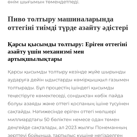
өнім шығымын төмендетпеді.
Пиво толтыру машиналарында
оттегіні тиімді түрде азайту әдістері
Қарсы қысымды толтыру: Еріген оттегіні
азайту үшін механизмі мен
артықшылықтары
Қарсы қысымды толтыру кезінде жүйе шырынды
аударуға дейін ыдыстарды көмірқышқыл газымен
толтырады. Бұл процестің ішіндегі қысымды
теңестіруге көмектеседі, сондықтан көбік пайда
болуы азаяды және оттегі қоспаның ішіне түсуінен
сақтайды. Нәтижесінде еріген оттегі мөлшері
миллиардтағы 50 бөліктен немесе одан төмен
деңгейде сақталады, ал 2023 жылғы Понеманның
зерттеуі бойынша, тартылыс күшіне негізделген