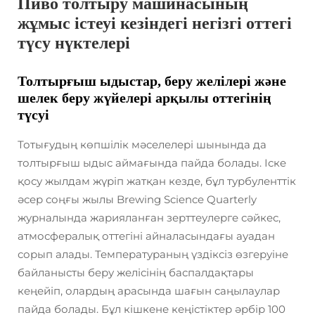
Пиво толтыру машинасының
жұмыс істеуі кезіндегі негізгі оттегі
түсу нүктелері
Толтырғыш ыдыстар, беру желілері және
шелек беру жүйелері арқылы оттегінің
түсуі
Тотығудың көпшілік мәселелері шынында да
толтырғыш ыдыс аймағында пайда болады. Іске
қосу жылдам жүріп жатқан кезде, бұл турбуленттік
әсер соңғы жылы Brewing Science Quarterly
журналында жарияланған зерттеулерге сәйкес,
атмосфералық оттегіні айналасындағы ауадан
сорып алады. Температураның үздіксіз өзгеруіне
байланысты беру желісінің баспалдақтары
кеңейіп, олардың арасында шағын саңылаулар
пайда болады. Бұл кішкене кеңістіктер әрбір 100