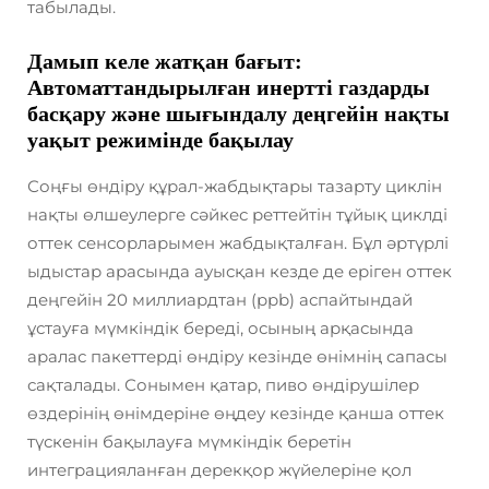
табылады.
Дамып келе жатқан бағыт:
Автоматтандырылған инертті газдарды
басқару және шығындалу деңгейін нақты
уақыт режимінде бақылау
Соңғы өндіру құрал-жабдықтары тазарту циклін
нақты өлшеулерге сәйкес реттейтін тұйық циклді
оттек сенсорларымен жабдықталған. Бұл әртүрлі
ыдыстар арасында ауысқан кезде де еріген оттек
деңгейін 20 миллиардтан (ppb) аспайтындай
ұстауға мүмкіндік береді, осының арқасында
аралас пакеттерді өндіру кезінде өнімнің сапасы
сақталады. Сонымен қатар, пиво өндірушілер
өздерінің өнімдеріне өңдеу кезінде қанша оттек
түскенін бақылауға мүмкіндік беретін
интеграцияланған дерекқор жүйелеріне қол