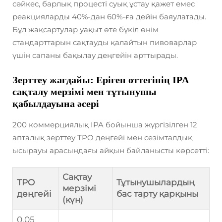
сәйкес, барлық процесті суық ұстау қажет емес
реакцияларды 40%-дан 60%-ға дейін баяулатады.
Бұл жақсартулар уақыт өте бүкіл өнім
стандарттарын сақтауды қалайтын пивоварлар
үшін сапаны бақылау деңгейін арттырады.
Зерттеу жағдайы: Еріген оттегінің IPA
сақталу мерзімі мен тұтынушы
қабылдауына әсері
200 коммерциялық IPA бойынша жүргізілген 12
апталық зерттеу TPO деңгейі мен сезімталдық
ысырауы арасындағы айқын байланысты көрсетті:
Сақтау
TPO
Тұтынушылардың
мерзімі
деңгейі
бас тарту қарқыны
(күн)
0,05