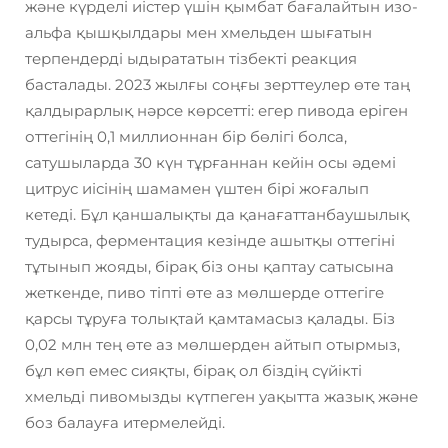
және күрделі иістер үшін қымбат бағалайтын изо-
альфа қышқылдары мен хмельден шығатын
терпендерді ыдырататын тізбекті реакция
басталады. 2023 жылғы соңғы зерттеулер өте таң
қалдырарлық нәрсе көрсетті: егер пивода еріген
оттегінің 0,1 миллионнан бір бөлігі болса,
сатушыларда 30 күн тұрғаннан кейін осы әдемі
цитрус иісінің шамамен үштен бірі жоғалып
кетеді. Бұл қаншалықты да қанағаттанбаушылық
тудырса, ферментация кезінде ашытқы оттегіні
тұтынып жояды, бірақ біз оны қаптау сатысына
жеткенде, пиво тіпті өте аз мөлшерде оттегіге
қарсы тұруға толықтай қамтамасыз қалады. Біз
0,02 млн тең өте аз мөлшерден айтып отырмыз,
бұл көп емес сияқты, бірақ ол біздің сүйікті
хмельді пивомызды күтпеген уақытта жазық және
боз балауға итермелейді.