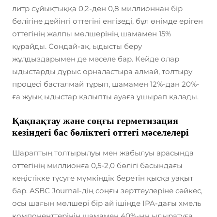
литр сұйықтыққа 0,2-ден 0,8 миллионнан бір
бөлігіне дейінгі оттегіні енгізеді, бұл өнімде еріген
оттегінің жалпы мөлшерінің шамамен 15%
құрайды. Сондай-ақ, ыдысты беру
жұлдыздарымен де мәселе бар. Кейде олар
ыдыстарды дұрыс орналастыра алмай, толтыру
процесі басталмай тұрып, шамамен 12%-дан 20%-
ға жуық ыдыстар қалыпты ауаға ұшырап қалады.
Қақпақтау және соңғы герметизация
кезіндегі бас бөліктегі оттегі мәселелері
Шараптың толтырылуы мен жабылуы арасында
оттегінің миллионға 0,5-2,0 бөлігі басындағы
кеңістікке түсуге мүмкіндік беретін қысқа уақыт
бар. ASBC Journal-дің соңғы зерттеулеріне сәйкес,
осы шағын мөлшері бір ай ішінде IPA-дағы хмель
компоненттерінің шамамен 40%-ын ыдыратуға