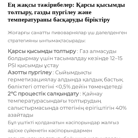
Ең жақсы тәжірибелер: Қарсы қысымды
толтыру, газды пургілеу және
температураны басқаруды біріктіру
Жоғарғы санатты пивоварнялар үш дәлелденген
стратегияны ынтымақтасырады:
Қарсы қысымды толтыру
: Газ алмасуды
болдырмау үшін тасымалдау кезінде 12–15
PSI қысымды ұстау
Азотты пургілеу
: Сыйымдықты
герметизациялау алдында қалдық бастық
бөліктегі оттегіні <0,5% дейін төмендетеді
2°C процестік салқындату
: Қайнау
температурасындағы толтырудың
салыстырмасында оттегінің ерігіштігін 40%
азайтады
Бұл үштікті қолданатын кәсіпорындар жалғыз
әдіске сүйенетін кәсіпорындармен