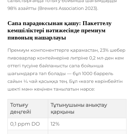
салыстырғанда тотығу бойынша шағымдарды
98% азайтты (Brewers Association 2023).
Сапа парадоксынан қашу: Пакеттелу
кемшіліктері нәтижесінде премиум
пивоның нашарлауы
Премиум компоненттерге қарамастан, 23% шебер
пивоварлар контейнеріне литріне 0,2 мл-ден кем
оттегі түсуіне байланысты сапа бойынша
шағымдарға тап болады — бұл 1000 баррель
сайын ¼ чай қасыққа тең. Бұл «көзге көрінбейтін
шекті мән» кеңінен танылатын нәрсе:
Тотығу
Тұтынушыны анықтау
деңгейі
қарқыны
0,1 ppm DO
12%