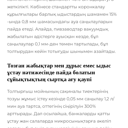
жеткілікті. Көбінесе стандартты коронкалау
құрылғылары барлық ыдыстардың шамамен 15%
-ында 0,8 мм шамасындағы ауа саңылауларын
пайда етеді. Алайда, пивзаводтар вакуумдық
жабылатын әдістерге ауысқан кезде, бұл
саңылаулар 0,1 мм-ден төмен тартылады, бұл
толтырудан кейін тотығуды шынымен азайтады.
Тозған жабықтар мен дұрыс емес ыдыс
ұстау нәтижесінде пайда болатын
сұйықтықтың сыртқа ағу қаупі
Толтырғыш мойнының сақиналы тиектерінің
тозуы жұмыс істеу кезінде 0,05 мм саңылау 1,2 л/
мин ауа тартса, оттегінің сіңірілуін 300%
арттырады. Дәл осылайша, банкаларды қатты
ұстау жан салаларда микросынықтарға әкеліп