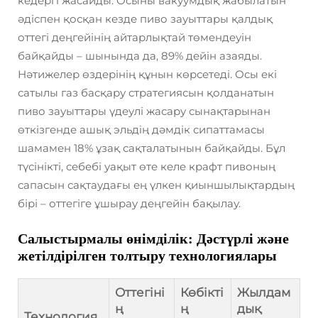
кедергі жасайды. Осыны вакуумдық жабылатын
әдіспен қосқан кезде пиво зауыттары қалдық
оттегі деңгейінің айтарлықтай төмендеуін
байқайды – шынында да, 89% дейін азаяды.
Нәтижелер өздерінің құнын көрсетеді. Осы екі
сатылы газ басқару стратегиясын қолданатын
пиво зауыттары үдеулі жасару сынақтарынан
өткізгенде ашық эльдің дәмдік сипаттамасы
шамамен 18% ұзақ сақталатынын байқайды. Бұл
түсінікті, себебі уақыт өте келе крафт пивоның
сапасын сақтаудағы ең үлкен қиыншылықтардың
бірі – оттегіге ұшырау деңгейін бақылау.
Салыстырмалы өнімділік: Дәстүрлі және
жетілдірілген толтыру технологиялары
Оттегіні
Көбікті
Жылдам
ң
ң
дық
Технология