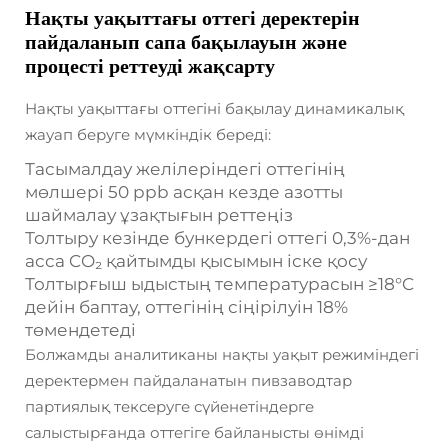
Нақты уақыттағы оттегі деректерін
пайдаланып сапа бақылауын және
процесті реттеуді жақсарту
Нақты уақыттағы оттегіні бақылау динамикалық
жауап беруге мүмкіндік береді:
Тасымалдау желілеріндегі оттегінің
мөлшері 50 ppb асқан кезде азотты
шаймалау ұзақтығын реттеңіз
Толтыру кезінде бункердегі оттегі 0,3%-дан
асса CO₂ қайтымды қысымын іске қосу
Толтырғыш ыдыстың температурасын ≥18°C
дейін баптау, оттегінің сіңірілуін 18%
төмендетеді
Болжамды аналитиканы нақты уақыт режиміндегі
деректермен пайдаланатын пивзаводтар
партиялық тексеруге сүйенетіндерге
салыстырғанда оттегіге байланысты өнімді