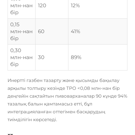
млн-нан
120
12%
бір
0,15
млн-нан
60
41%
бір
0,30
млн-нан
30
89%
бір
Инертті газбен тазарту және қысымды бақылау
арқылы толтыру кезінде TPO <0,08 млн-нан бір
деңгейін сақтайтын пивоварханалар 90 күнде 94%
тазалық балын қамтамасыз етті, бұл
интеграцияланған оттегімен басқарудың
тиімділігін көрсетеді.