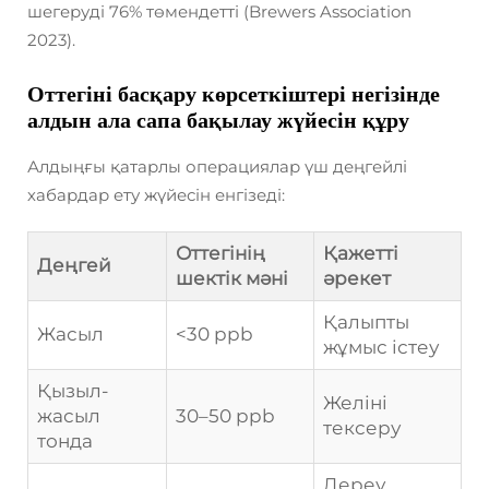
шегеруді 76% төмендетті (Brewers Association
2023).
Оттегіні басқару көрсеткіштері негізінде
алдын ала сапа бақылау жүйесін құру
Алдыңғы қатарлы операциялар үш деңгейлі
хабардар ету жүйесін енгізеді:
Оттегінің
Қажетті
Деңгей
шектік мәні
әрекет
Қалыпты
Жасыл
<30 ppb
жұмыс істеу
Қызыл-
Желіні
жасыл
30–50 ppb
тексеру
тонда
Дереу