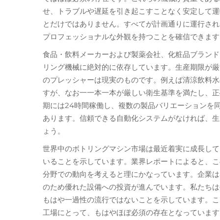
せ、トラブルや遅延を引き起こすことなく安定して運
とだけではありません。すべてが計画通りに運行され
プロフェッショナルな外観を持つことを確信できます
食品・飲料メーカーおよび製薬会社、化粧品ブランド
リング機械に絶対的に依存しています。生産期限が厳
のプレッシャーは現実のものです。例えば清涼飲料水
すが、なお一一本一本が厳しい衛生基準を満たし、正
期には24時間稼働し、複数の製品バリエーションを
あります。信頼できる自動化システムがなければ、生
ょう。
世界中のボトリングマシン市場は最近着実に成長して
いることを示しています。業界レポートによると、こ
分野での動向を考えると理にかなっています。企業は
のため優れた設備への投資が進んでいます。私たちは
もはや一過性の流行ではないことを示しています。こ
工場にとって、もはやほぼ必須の存在となっています