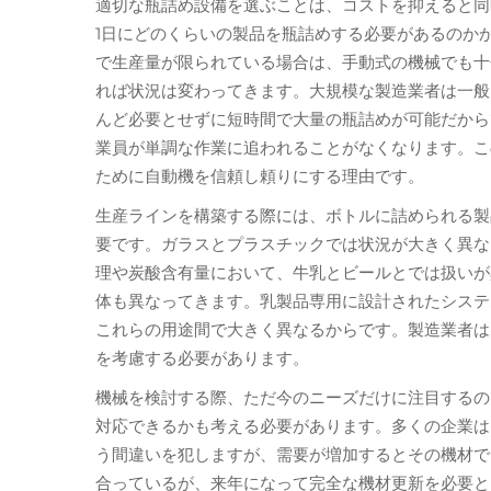
適切な瓶詰め設備を選ぶことは、コストを抑えると同
1日にどのくらいの製品を瓶詰めする必要があるのか
で生産量が限られている場合は、手動式の機械でも十
れば状況は変わってきます。大規模な製造業者は一般
んど必要とせずに短時間で大量の瓶詰めが可能だから
業員が単調な作業に追われることがなくなります。こ
ために自動機を信頼し頼りにする理由です。
生産ラインを構築する際には、ボトルに詰められる製
要です。ガラスとプラスチックでは状況が大きく異な
理や炭酸含有量において、牛乳とビールとでは扱いが
体も異なってきます。乳製品専用に設計されたシステ
これらの用途間で大きく異なるからです。製造業者は
を考慮する必要があります。
機械を検討する際、ただ今のニーズだけに注目するの
対応できるかも考える必要があります。多くの企業は
う間違いを犯しますが、需要が増加するとその機材で
合っているが、来年になって完全な機材更新を必要と