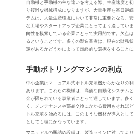
自動機と手動機の主な違いを考える際、生産速度と初
り複雑な機械構成になりますが、大量生産を毎日継続
テムは、大量生産環境において非常に重要となる、安
な工場やスタートアップ企業にとってより適していま
向性を模索している企業にとって実用的です。欠点は
るということです。多くの製造業者は、現在の財務状
定があるかどうかによって最終的な選択をすることに
手動ボトリングマシンの利点
中小企業はマニュアル式ボトル充填機からかなりの利
あります。これらの機械は、高価な自動化システムと
金が限られている事業者にとって適しています。多く
く、メンテナンスや部品交換にかかる費用もそれほど
トル充填を始めるには、このような機材が導入として
としても理にかなっています。
マニュアルの瓶詰め設備は、製造ラインに対してより