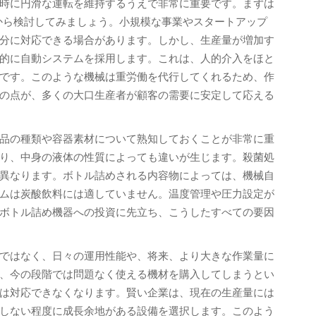
時に円滑な運転を維持するうえで非常に重要です。まずは
から検討してみましょう。小規模な事業やスタートアップ
分に対応できる場合があります。しかし、生産量が増加す
的に自動システムを採用します。これは、人的介入をほと
です。このような機械は重労働を代行してくれるため、作
の点が、多くの大口生産者が顧客の需要に安定して応える
品の種類や容器素材について熟知しておくことが非常に重
り、中身の液体の性質によっても違いが生じます。殺菌処
異なります。ボトル詰めされる内容物によっては、機械自
ムは炭酸飲料には適していません。温度管理や圧力設定が
ボトル詰め機器への投資に先立ち、こうしたすべての要因
ではなく、日々の運用性能や、将来、より大きな作業量に
、今の段階では問題なく使える機材を購入してしまうとい
は対応できなくなります。賢い企業は、現在の生産量には
しない程度に成長余地がある設備を選択します。このよう