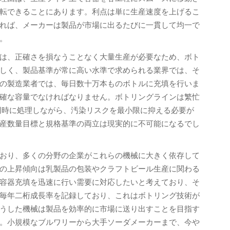
転できることにあります。利点は単に生産速度を上げるこ
れば、メーカーは製品が市場に出るたびに一貫して均一で
。
は、正確さを損なうことなく大量生産が必要なため、ボト
しく、製品基準が常に高い水準で求められる業界では、そ
の製造業者では、毎日数十万本ものボトルに充填を行いま
確な容量でなければなりません。ボトリングラインは繁忙
同時に処理しながら、汚染リスクを最小限に抑える必要が
産数量目標と規格基準の両立は現実的に不可能になるでし
おり、多くの分野の企業がこれらの機械に大きく依存して
の上昇傾向は乳製品の包装やクラフトビール生産に関わる
容器充填を迅速に行い需要に対応したいと考えており、そ
毎年二桁成長率を記録しており、これはボトリング技術が
うした機械は製品を効率的に市場に送り出すことを目指す
。小規模なブルワリーから大手ソーダメーカーまで、今や