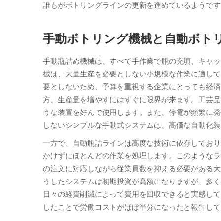
誰もがボトリングラインの更新を進めているようです
手動ボトリング機械と自動ボト
手動瓶詰め機械は、すべて手作業で瓶の充填、キャッ
械は、大量生産を必要としない小規模な作業に適して
要としないため、予算を重視する企業にとっても経済
方、生産量を増やすにはすぐに限界が来ます。工芸品
うな装置を好んで使用します。また、停電が頻繁に発
しないシンプルな手動式システムは、高価な自動化装
一方で、自動瓶詰ラインは高度な技術に依存しており
かけずにほとんどの作業を処理します。このようなラ
の注文に対応しながら従業員数を抑える必要がある大
うしたシステムは初期投資が高額になりますが、多く
日々の経費削減によって費用を回収できると実感して
したことで労働コストがほぼ半分になったと報告して