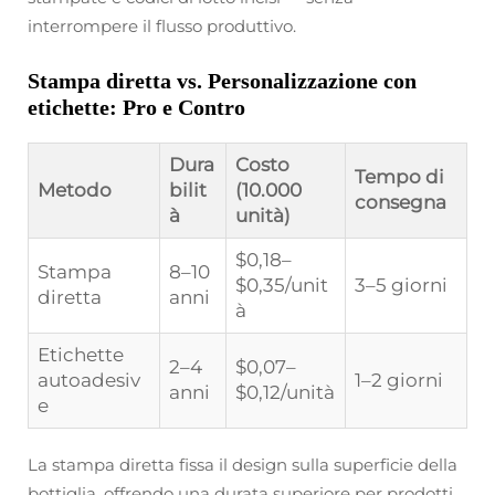
interrompere il flusso produttivo.
Stampa diretta vs. Personalizzazione con
etichette: Pro e Contro
Dura
Costo
Tempo di
Metodo
bilit
(10.000
consegna
à
unità)
$0,18–
Stampa
8–10
$0,35/unit
3–5 giorni
diretta
anni
à
Etichette
2–4
$0,07–
autoadesiv
1–2 giorni
anni
$0,12/unità
e
La stampa diretta fissa il design sulla superficie della
bottiglia, offrendo una durata superiore per prodotti