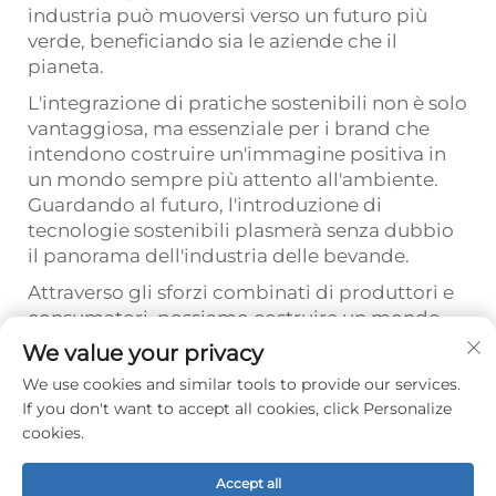
industria può muoversi verso un futuro più
verde, beneficiando sia le aziende che il
pianeta.
L'integrazione di pratiche sostenibili non è solo
vantaggiosa, ma essenziale per i brand che
intendono costruire un'immagine positiva in
un mondo sempre più attento all'ambiente.
Guardando al futuro, l'introduzione di
tecnologie sostenibili plasmerà senza dubbio
il panorama dell'industria delle bevande.
Attraverso gli sforzi combinati di produttori e
consumatori, possiamo costruire un mondo
più sostenibile, una bevanda alla volta.
We value your privacy
We use cookies and similar tools to provide our services.
If you don't want to accept all cookies, click Personalize
Prec :
Come le Tecnologie di Riempimento Avanzate Possono Rivoluzionare le Tue Operazioni di Bevande
cookies.
Successivo:
Massimizzare l'Efficienza della tua Macchina per il Riempimento di Bevande
Accept all