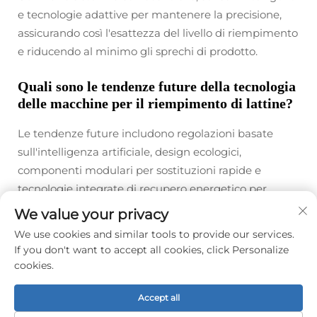
e tecnologie adattive per mantenere la precisione,
assicurando così l'esattezza del livello di riempimento
e riducendo al minimo gli sprechi di prodotto.
Quali sono le tendenze future della tecnologia
delle macchine per il riempimento di lattine?
Le tendenze future includono regolazioni basate
sull'intelligenza artificiale, design ecologici,
componenti modulari per sostituzioni rapide e
tecnologie integrate di recupero energetico per
migliorare sostenibilità ed efficienza.
We value your privacy
We use cookies and similar tools to provide our services.
If you don't want to accept all cookies, click Personalize
Prec :
Come le macchine per il riempimento della birra mantengono i livelli di carbonazione nella birra in bottiglia
cookies.
Successivo:
Impianto di imbottigliamento dell'acqua: una soluzione completa per i proprietari di marchi di acqua in bottiglia
Accept all