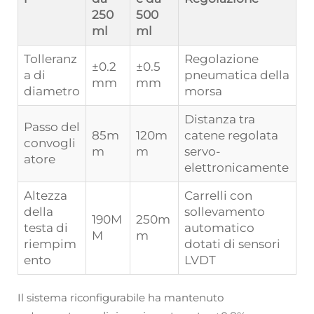
250
500
ml
ml
Tolleranz
Regolazione
±0.2
±0.5
a di
pneumatica della
mm
mm
diametro
morsa
Distanza tra
Passo del
85m
120m
catene regolata
convogli
m
m
servo-
atore
elettronicamente
Altezza
Carrelli con
della
sollevamento
190M
250m
testa di
automatico
M
m
riempim
dotati di sensori
ento
LVDT
Il sistema riconfigurabile ha mantenuto