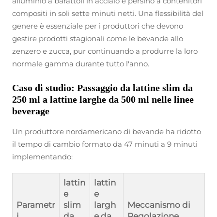
alluminio a barattoli in acciaio e persino a contenitori
compositi in soli sette minuti netti. Una flessibilità del
genere è essenziale per i produttori che devono
gestire prodotti stagionali come le bevande allo
zenzero e zucca, pur continuando a produrre la loro
normale gamma durante tutto l'anno.
Caso di studio: Passaggio da lattine slim da
250 ml a lattine larghe da 500 ml nelle linee
beverage
Un produttore nordamericano di bevande ha ridotto
il tempo di cambio formato da 47 minuti a 9 minuti
implementando:
lattin
lattin
e
e
Parametr
slim
largh
Meccanismo di
i
da
e da
Regolazione