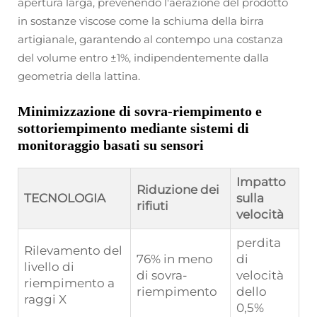
apertura larga, prevenendo l'aerazione del prodotto
in sostanze viscose come la schiuma della birra
artigianale, garantendo al contempo una costanza
del volume entro ±1%, indipendentemente dalla
geometria della lattina.
Minimizzazione di sovra-riempimento e
sottoriempimento mediante sistemi di
monitoraggio basati su sensori
Impatto
Riduzione dei
TECNOLOGIA
sulla
rifiuti
velocità
perdita
Rilevamento del
76% in meno
di
livello di
di sovra-
velocità
riempimento a
riempimento
dello
raggi X
0,5%