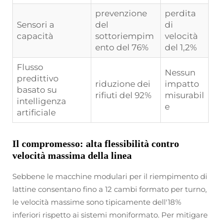
prevenzione
perdita
Sensori a
del
di
capacità
sottoriempim
velocità
ento del 76%
del 1,2%
Flusso
Nessun
predittivo
riduzione dei
impatto
basato su
rifiuti del 92%
misurabil
intelligenza
e
artificiale
Il compromesso: alta flessibilità contro
velocità massima della linea
Sebbene le macchine modulari per il riempimento di
lattine consentano fino a 12 cambi formato per turno,
le velocità massime sono tipicamente dell'18%
inferiori rispetto ai sistemi moniformato. Per mitigare