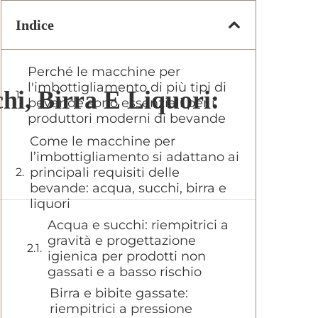
Indice
Perché le macchine per
l'imbottigliamento di più tipi di
hi, Birra E Liquori:
bevande sono essenziali per i
produttori moderni di bevande
Come le macchine per
l’imbottigliamento si adattano ai
principali requisiti delle
bevande: acqua, succhi, birra e
liquori
Acqua e succhi: riempitrici a
gravità e progettazione
igienica per prodotti non
gassati e a basso rischio
Birra e bibite gassate:
riempitrici a pressione