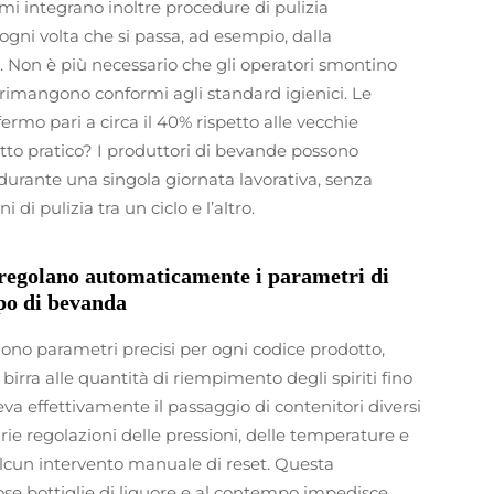
emi integrano inoltre procedure di pulizia
gni volta che si passa, ad esempio, dalla
ti. Non è più necessario che gli operatori smontino
rimangono conformi agli standard igienici. Le
rmo pari a circa il 40% rispetto alle vecchie
tto pratico? I produttori di bevande possono
 durante una singola giornata lavorativa, senza
i pulizia tra un ciclo e l’altro.
 regolano automaticamente i parametri di
ipo di bevanda
ono parametri precisi per ogni codice prodotto,
 birra alle quantità di riempimento degli spiriti fino
ileva effettivamente il passaggio di contenitori diversi
e regolazioni delle pressioni, delle temperature e
alcun intervento manuale di reset. Questa
ose bottiglie di liquore e al contempo impedisce