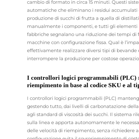
cambio di formato in circa 15 minuti. Questi sist
automatiche che eliminano i residui accumulati o
produzione di succhi di frutta a quella di distilla
manualmente i componenti, e tutti gli elementi 
fabbriche segnalano una riduzione dei tempi di fe
macchine con configurazione fissa. Qual è l’impa
effettivamente realizzare diversi tipi di bevande
interrompere la produzione per costose operazioni d
I controllori logici programmabili (PLC)
riempimento in base al codice SKU e al t
I controllori logici programmabili (PLC) manteng
gestendo tutto, dai livelli di carbonatazione della
agli standard di viscosità dei succhi. Il sistema r
sulla linea e apporta autonomamente le necessari
delle velocità di riempimento, senza richiedere 
configurazione evita il sovroriempimento di cost