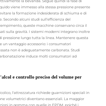
ettivamente la bevanda. Segue quindi la fase di
liquido viene immesso alla stessa pressione presente
 evitare la formazione indesiderata di schiuma e di
 Secondo alcuni studi sull’efficienza del
iempimento, queste macchine conservano circa il
ati sulla gravità. I sistemi moderni integrano inoltre
di pressione lungo tutta la linea. Mantenere questa
e un vantaggio accessorio: i consumatori
assata non è adeguatamente carbonata. Studi
 carbonatazione induce molti consumatori ad
ll'alcol e controllo preciso del volume per
colico, l'attrezzatura richiede guarnizioni speciali in
istone volumetrici diventano essenziali. La maggior
nizioni in gomma con quelle in EPDM, poiché i