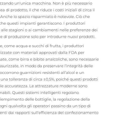
utilizzando un'unica macchina. Non è più necessario
di prodotto, il che riduce i costi iniziali di circa il
Anche lo spazio risparmiato è notevole. Ciò che
a che questi impianti garantiscono. I produttori
 alle stagioni o ai cambiamenti nelle preferenze dei
e di produzione solo per introdurre nuovi prodotti.
, come acqua e succhi di frutta, i produttori
lizzate con materiali approvati dalla FDA per
ate, come birra e bibite analcoliche, sono necessarie
ssurizzate, in modo da preservare l’integrità delle
 occorrono guarnizioni resistenti all’alcol e un
na tolleranza di circa ±0,5%, poiché questi prodotti
ole accuratezza. Le attrezzature moderne sono
bili. Questi sistemi intelligenti regolano
iempimento delle bottiglie, la regolazione della
ogni qualvolta gli operatori passino da un tipo di
enti dai rapporti sull’efficienza del confezionamento