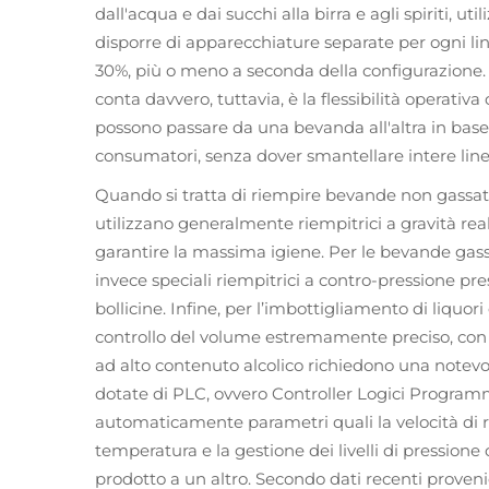
dall'acqua e dai succhi alla birra e agli spiriti, 
disporre di apparecchiature separate per ogni linea 
30%, più o meno a seconda della configurazione. 
conta davvero, tuttavia, è la flessibilità operativ
possono passare da una bevanda all'altra in base
consumatori, senza dover smantellare intere line
Quando si tratta di riempire bevande non gassate
utilizzano generalmente riempitrici a gravità rea
garantire la massima igiene. Per le bevande gass
invece speciali riempitrici a contro-pressione pre
bollicine. Infine, per l’imbottigliamento di liquori
controllo del volume estremamente preciso, con u
ad alto contenuto alcolico richiedono una notev
dotate di PLC, ovvero Controller Logici Programma
automaticamente parametri quali la velocità di r
temperatura e la gestione dei livelli di pressione 
prodotto a un altro. Secondo dati recenti proveni