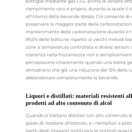
bottiglie mediante gas CO₂, prima di versare eff
riempimento vero e proprio, durante la quale il 
all'interno della bevanda stessa. Ciò consente di
preservare la maggior parte della carbonatazione.
mantenimento della carbonatazione durante il r
99,5% delle bollicine rispetto ai vecchi metodi bas
zone a temperatura controllata e diversi sensori 
coerenza nella frizzantezza non è semplicement
percepiscono chiaramente quando una bibita g
dimostrano che già una riduzione del 15% della
abbandonare completamente la bevanda.
Liquori e distillati: materiali resistenti a
prodotti ad alto contenuto di alcol
Quando si trattano distillati con alto contenuto al
grado di resistere all'etanolo, e i riempitori a p
parte degli impianti sostituisce le normali guar