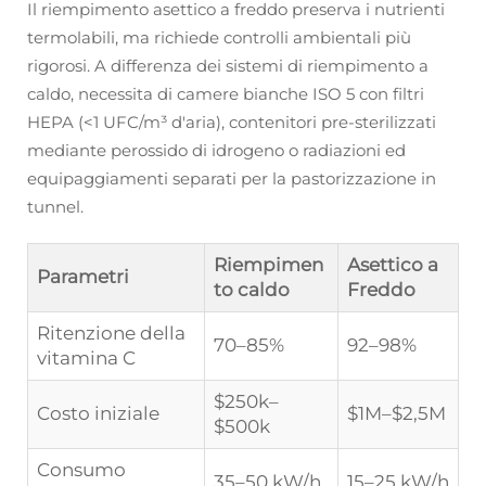
Il riempimento asettico a freddo preserva i nutrienti
termolabili, ma richiede controlli ambientali più
rigorosi. A differenza dei sistemi di riempimento a
caldo, necessita di camere bianche ISO 5 con filtri
HEPA (<1 UFC/m³ d'aria), contenitori pre-sterilizzati
mediante perossido di idrogeno o radiazioni ed
equipaggiamenti separati per la pastorizzazione in
tunnel.
Riempimen
Asettico a
Parametri
to caldo
Freddo
Ritenzione della
70–85%
92–98%
vitamina C
$250k–
Costo iniziale
$1M–$2,5M
$500k
Consumo
35–50 kW/h
15–25 kW/h