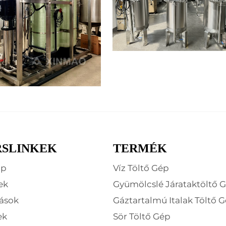
SLINKEK
TERMÉK
ap
Víz Töltő Gép
ek
Gyümölcslé Járataktöltő 
ások
Gáztartalmú Italak Töltő 
ek
Sör Töltő Gép