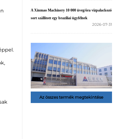
an
A Xinmao Machinery 10 000 üveg/óra vízpalackozó
sort szállított egy brazíliai ügyfélnek
2026-07-31
éppel.
k,
Az összes termék megtekintése
csak