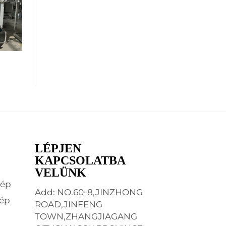
LÉPJEN
KAPCSOLATBA
VELÜNK
Gép
Add: NO.60-8,JINZHONG
Gép
ROAD,JINFENG
TOWN,ZHANGJIAGANG