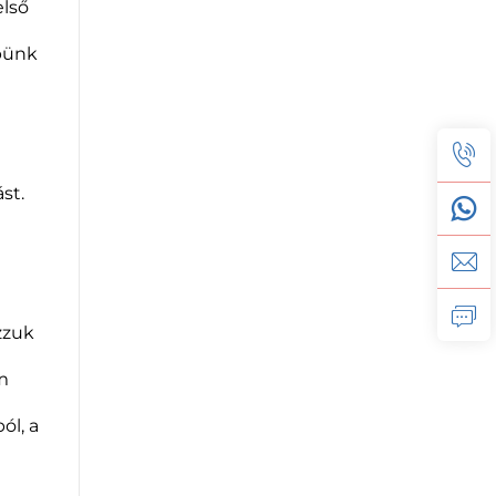
első
épünk
st.
zzuk
m
ól, a