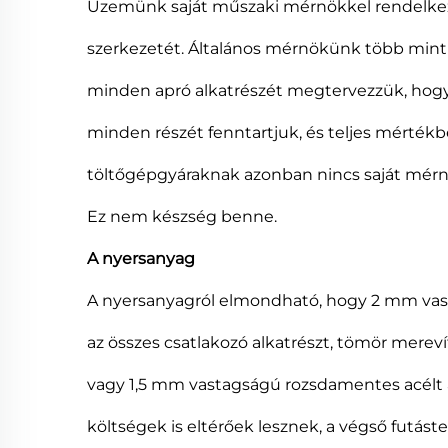
Üzemünk saját műszaki mérnökkel rendelkezik
szerkezetét. Általános mérnökünk több mint 
minden apró alkatrészét megtervezzük, hogy 
minden részét fenntartjuk, és teljes mérték
töltőgépgyáraknak azonban nincs saját mérnök
Ez nem készség benne.
A nyersanyag
A nyersanyagról elmondható, hogy 2 mm vast
az összes csatlakozó alkatrészt, tömör merev
vagy 1,5 mm vastagságú rozsdamentes acélt 
költségek is eltérőek lesznek, a végső futáste