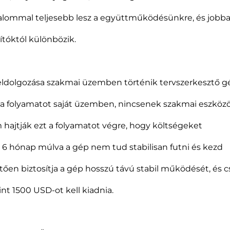
alommal teljesebb lesz a együttműködésünkre, és jobb
tóktól különbözik.
eldolgozása szakmai üzemben történik tervszerkesztő g
a folyamatot saját üzemben, nincsenek szakmai eszközö
 hajtják ezt a folyamatot végre, hogy költségeket
 6 hónap múlva a gép nem tud stabilisan futni és kezd
vetően biztosítja a gép hosszú távú stabil működését, és 
t 1500 USD-ot kell kiadnia.