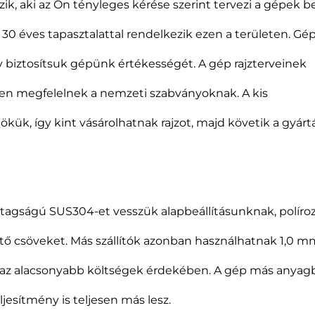
, aki az Ön tényleges kérése szerint tervezi a gépek b
30 éves tapasztalattal rendelkezik ezen a területen. G
biztosítsuk gépünk értékességét. A gép rajzterveinek
ben megfelelnek a nemzeti szabványoknak. A kis
ük, így kint vásárolhatnak rajzot, majd követik a gyártá
agságú SUS304-et vesszük alapbeállításunknak, políro
ítő csöveket. Más szállítók azonban használhatnak 1,0 m
az alacsonyabb költségek érdekében. A gép más anyagb
ljesítmény is teljesen más lesz.