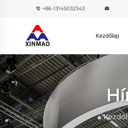
+86-13145032343
Kezdőlap
Hí
Kezdő