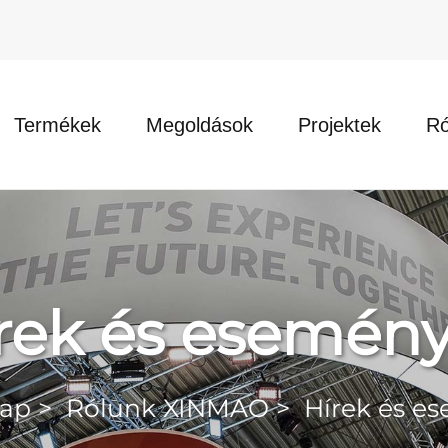
Termékek
Megoldások
Projektek
R
rek és esemén
lap
>
Rólunk XINMAO
>
Hírek és e