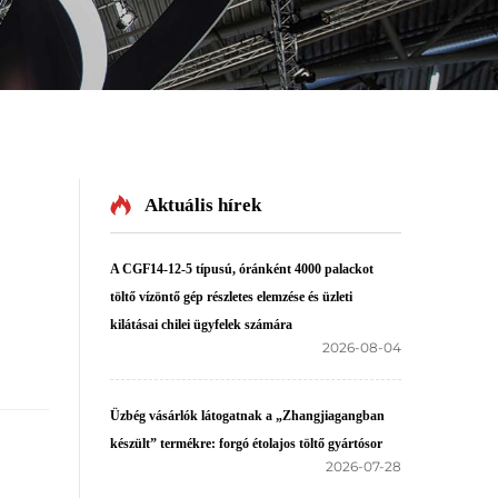
Aktuális hírek
A CGF14-12-5 típusú, óránként 4000 palackot
töltő vízöntő gép részletes elemzése és üzleti
kilátásai chilei ügyfelek számára
2026-08-04
Üzbég vásárlók látogatnak a „Zhangjiagangban
készült” termékre: forgó étolajos töltő gyártósor
2026-07-28