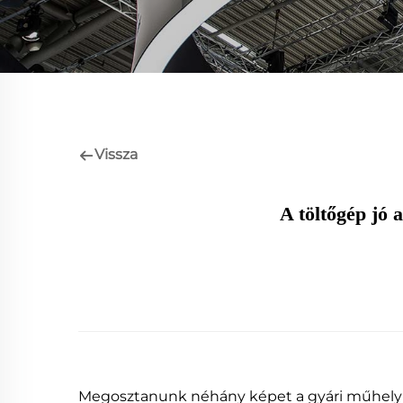
Vissza
A töltőgép jó 
Megosztanunk néhány képet a gyári műhelyről