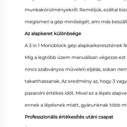
munkakörülményekről. Reméljük, ezáltal biz
megismeri a gép minőségét, ami más beszállí
Az alapkeret különbsége
A 3 in 1 Monoblock gép alapkarkeresztének f
Míg a legtöbb üzem manuálisan végezze ezt 
nincs szabványos műveleti eljárás, sokan nem
takarthassanak. Az eredmény az, hogy 3 vagy
pazarolni értékes időt. Mivel ez a lépés alap
ennek a lépésnek miatt, gyárunknak több min
Professzionális értékesítés utáni csapat