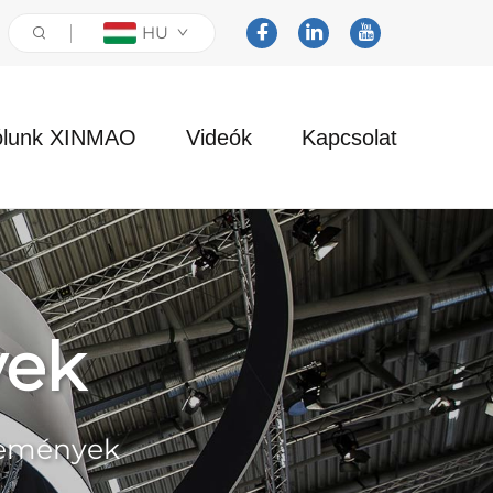
HU
ólunk XINMAO
Videók
Kapcsolat
yek
semények