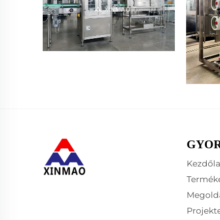
GYOR
Kezdől
Termék
Megold
Projekt