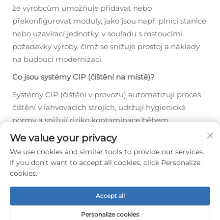
že výrobcům umožňuje přidávat nebo
překonfigurovat moduly, jako jsou např. plnící stanice
nebo uzavírací jednotky, v souladu s rostoucími
požadavky výroby, čímž se snižuje prostoj a náklady
na budoucí modernizaci.
Co jsou systémy CIP (čištění na místě)?
Systémy CIP (čištění v provozu) automatizují proces
čištění v lahvovacích strojích, udržují hygienické
normy a snižují riziko kontaminace během
dlouhodobých výrobních cyklů.
We value your privacy
We use cookies and similar tools to provide our services.
If you don't want to accept all cookies, click Personalize
Předchozí:
Vysokorychlostní plnící stroje pro nealkoholické nápoje: zvyšování výrobního výkonu
cookies.
Další:
Jak vybrat plnící stroj pro láhve na vodu ve tvaru čtverce z PET
Accept all
Personalize cookies