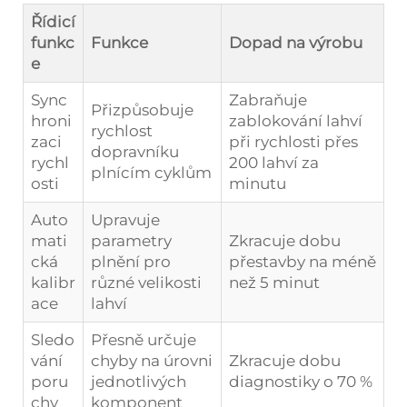
Řídicí
funkc
Funkce
Dopad na výrobu
e
Sync
Zabraňuje
Přizpůsobuje
hroni
zablokování lahví
rychlost
zaci
při rychlosti přes
dopravníku
rychl
200 lahví za
plnícím cyklům
osti
minutu
Auto
Upravuje
mati
parametry
Zkracuje dobu
cká
plnění pro
přestavby na méně
kalibr
různé velikosti
než 5 minut
ace
lahví
Sledo
Přesně určuje
vání
chyby na úrovni
Zkracuje dobu
poru
jednotlivých
diagnostiky o 70 %
chy
komponent