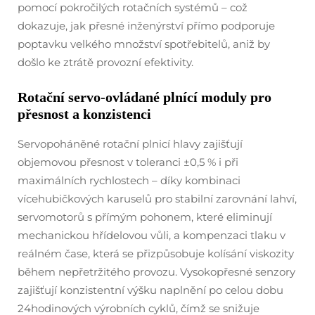
pomocí pokročilých rotačních systémů – což
dokazuje, jak přesné inženýrství přímo podporuje
poptavku velkého množství spotřebitelů, aniž by
došlo ke ztrátě provozní efektivity.
Rotační servo-ovládané plnící moduly pro
přesnost a konzistenci
Servopoháněné rotační plnicí hlavy zajišťují
objemovou přesnost v toleranci ±0,5 % i při
maximálních rychlostech – díky kombinaci
vícehubičkových karuselů pro stabilní zarovnání lahví,
servomotorů s přímým pohonem, které eliminují
mechanickou hřídelovou vůli, a kompenzaci tlaku v
reálném čase, která se přizpůsobuje kolísání viskozity
během nepřetržitého provozu. Vysokopřesné senzory
zajišťují konzistentní výšku naplnění po celou dobu
24hodinových výrobních cyklů, čímž se snižuje