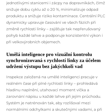
jednotlivými stanicemi i zácpy na dopravníkách, čímž
snižuje dobu cyklu až o 20 %, minimalizuje odpad
produktu a snižuje riziko kontaminace. Centrální PLC
dynamicky upravuje časování ve všech fázích při
změně rychlosti linky – zajišťuje tak nepřerušovaný
pohyb každé lahve a podporuje konzistentní výkon i
při velkovýrobních objemech.
Umělá inteligence pro vizuální kontrolu
synchronizovaná s rychlostí linky za účelem
udržení výstupu bez jakýchkoli vad
Inspekce založená na umělé inteligenci pracuje v
reálném čase při plné rychlosti linky – prohledává
hladinu naplnění, utahovací moment víčka a
zarovnání nápisu u každé lahve při jejím průchodu.
Systém je natrénován tak, aby rozlišoval mezi
normálními odchylkami a skutečnými vadami, a při