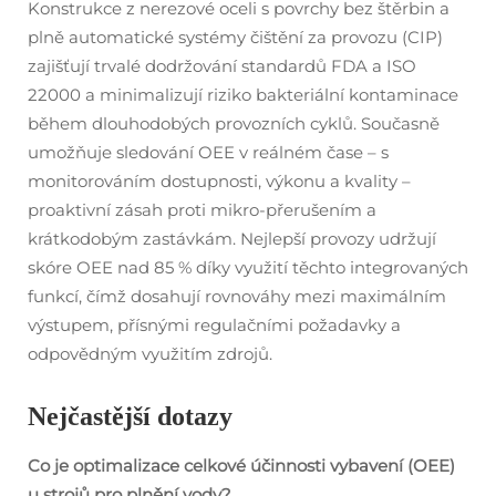
Konstrukce z nerezové oceli s povrchy bez štěrbin a
plně automatické systémy čištění za provozu (CIP)
zajišťují trvalé dodržování standardů FDA a ISO
22000 a minimalizují riziko bakteriální kontaminace
během dlouhodobých provozních cyklů. Současně
umožňuje sledování OEE v reálném čase – s
monitorováním dostupnosti, výkonu a kvality –
proaktivní zásah proti mikro-přerušením a
krátkodobým zastávkám. Nejlepší provozy udržují
skóre OEE nad 85 % díky využití těchto integrovaných
funkcí, čímž dosahují rovnováhy mezi maximálním
výstupem, přísnými regulačními požadavky a
odpovědným využitím zdrojů.
Nejčastější dotazy
Co je optimalizace celkové účinnosti vybavení (OEE)
u strojů pro plnění vody?