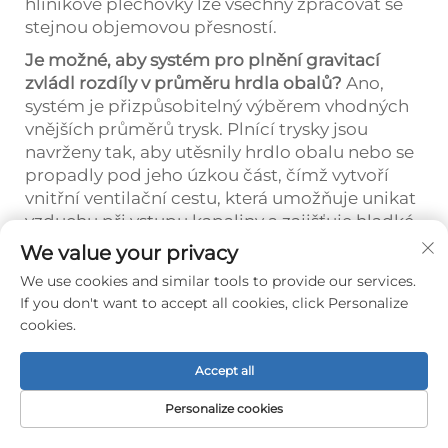
hliníkové plechovky lze všechny zpracovat se
stejnou objemovou přesností.
Je možné, aby systém pro plnění gravitací
zvládl rozdíly v průměru hrdla obalů?
Ano,
systém je přizpůsobitelný výběrem vhodných
vnějších průměrů trysk. Plnící trysky jsou
navrženy tak, aby utěsnily hrdlo obalu nebo se
propadly pod jeho úzkou část, čímž vytvoří
vnitřní ventilační cestu, která umožňuje unikat
vzduchu při vstupu kapaliny a zajišťuje hladké
plnění bez ohledu na drobné rozdíly v obalech.
We value your privacy
We use cookies and similar tools to provide our services.
If you don't want to accept all cookies, click Personalize
Předchozí:
Jak zpracovávat kapaliny s vysokou viskozitou na plnící lince pro nealkoholické nápoje
cookies.
Další:
Jak vybrat stroj na plnění vody pro ekologicky šetrné lehké lahve
Accept all
Personalize cookies