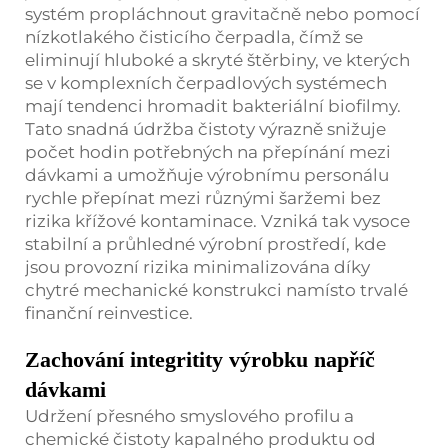
systém propláchnout gravitačně nebo pomocí
nízkotlakého čisticího čerpadla, čímž se
eliminují hluboké a skryté štěrbiny, ve kterých
se v komplexních čerpadlových systémech
mají tendenci hromadit bakteriální biofilmy.
Tato snadná údržba čistoty výrazně snižuje
počet hodin potřebných na přepínání mezi
dávkami a umožňuje výrobnímu personálu
rychle přepínat mezi různými šaržemi bez
rizika křížové kontaminace. Vzniká tak vysoce
stabilní a průhledné výrobní prostředí, kde
jsou provozní rizika minimalizována díky
chytré mechanické konstrukci namísto trvalé
finanční reinvestice.
Zachování integritity výrobku napříč
dávkami
Udržení přesného smyslového profilu a
chemické čistoty kapalného produktu od