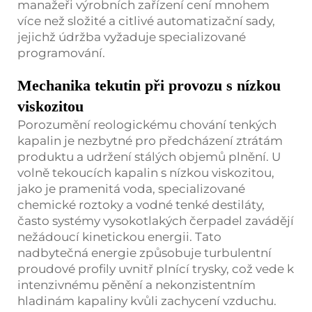
manažeři výrobních zařízení cení mnohem
více než složité a citlivé automatizační sady,
jejichž údržba vyžaduje specializované
programování.
Mechanika tekutin při provozu s nízkou
viskozitou
Porozumění reologickému chování tenkých
kapalin je nezbytné pro předcházení ztrátám
produktu a udržení stálých objemů plnění. U
volně tekoucích kapalin s nízkou viskozitou,
jako je pramenitá voda, specializované
chemické roztoky a vodné tenké destiláty,
často systémy vysokotlakých čerpadel zavádějí
nežádoucí kinetickou energii. Tato
nadbytečná energie způsobuje turbulentní
proudové profily uvnitř plnící trysky, což vede k
intenzivnému pěnění a nekonzistentním
hladinám kapaliny kvůli zachycení vzduchu.