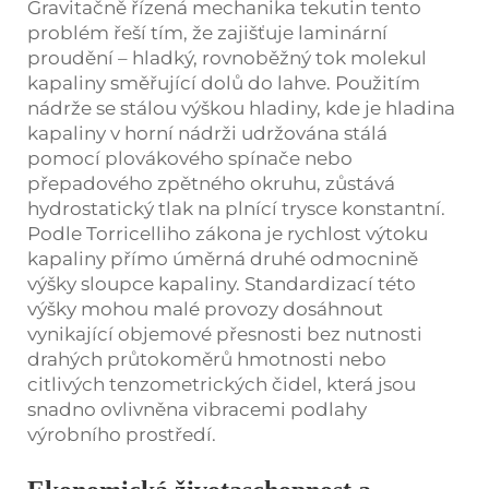
Gravitačně řízená mechanika tekutin tento
problém řeší tím, že zajišťuje laminární
proudění – hladký, rovnoběžný tok molekul
kapaliny směřující dolů do lahve. Použitím
nádrže se stálou výškou hladiny, kde je hladina
kapaliny v horní nádrži udržována stálá
pomocí plovákového spínače nebo
přepadového zpětného okruhu, zůstává
hydrostatický tlak na plnící trysce konstantní.
Podle Torricelliho zákona je rychlost výtoku
kapaliny přímo úměrná druhé odmocnině
výšky sloupce kapaliny. Standardizací této
výšky mohou malé provozy dosáhnout
vynikající objemové přesnosti bez nutnosti
drahých průtokoměrů hmotnosti nebo
citlivých tenzometrických čidel, která jsou
snadno ovlivněna vibracemi podlahy
výrobního prostředí.