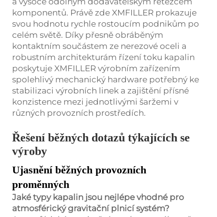
a vysoce odolným dodavatelským řetězcem
komponentů. Právě zde XMFILLER prokazuje
svou hodnotu rychle rostoucím podnikům po
celém světě. Díky přesně obráběným
kontaktním součástem ze nerezové oceli a
robustním architekturám řízení toku kapalin
poskytuje XMFILLER výrobním zařízením
spolehlivý mechanický hardware potřebný ke
stabilizaci výrobních linek a zajištění přísné
konzistence mezi jednotlivými šaržemi v
různých provozních prostředích.
Řešení běžných dotazů týkajících se
výroby
Ujasnění běžných provozních
proměnných
Jaké typy kapalin jsou nejlépe vhodné pro
atmosférický gravitační plnicí systém?