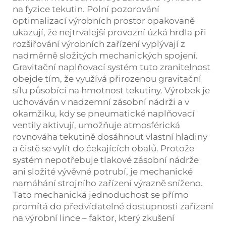
na fyzice tekutin. Polní pozorování
optimalizací výrobních prostor opakovaně
ukazují, že nejtrvalejší provozní úzká hrdla při
rozšiřování výrobních zařízení vyplývají z
nadměrně složitých mechanických spojení.
Gravitační naplňovací systém tuto zranitelnost
obejde tím, že využívá přirozenou gravitační
sílu působící na hmotnost tekutiny. Výrobek je
uchováván v nadzemní zásobní nádrži a v
okamžiku, kdy se pneumatické naplňovací
ventily aktivují, umožňuje atmosférická
rovnováha tekutině dosáhnout vlastní hladiny
a čistě se vylít do čekajících obalů. Protože
systém nepotřebuje tlakové zásobní nádrže
ani složité vývěvné potrubí, je mechanické
namáhání strojního zařízení výrazně sníženo.
Tato mechanická jednoduchost se přímo
promítá do předvídatelné dostupnosti zařízení
na výrobní lince – faktor, který zkušení