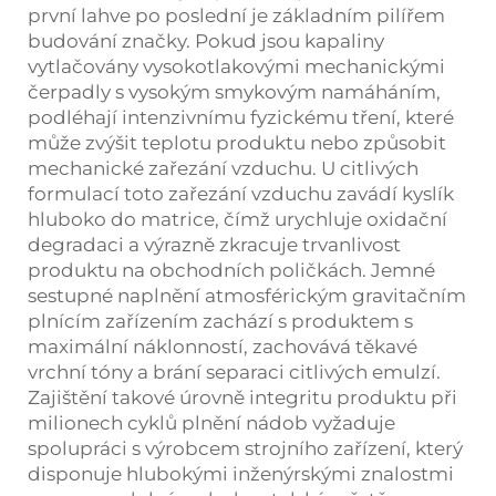
první lahve po poslední je základním pilířem
budování značky. Pokud jsou kapaliny
vytlačovány vysokotlakovými mechanickými
čerpadly s vysokým smykovým namáháním,
podléhají intenzivnímu fyzickému tření, které
může zvýšit teplotu produktu nebo způsobit
mechanické zařezání vzduchu. U citlivých
formulací toto zařezání vzduchu zavádí kyslík
hluboko do matrice, čímž urychluje oxidační
degradaci a výrazně zkracuje trvanlivost
produktu na obchodních poličkách. Jemné
sestupné naplnění atmosférickým gravitačním
plnícím zařízením zachází s produktem s
maximální náklonností, zachovává těkavé
vrchní tóny a brání separaci citlivých emulzí.
Zajištění takové úrovně integritu produktu při
milionech cyklů plnění nádob vyžaduje
spolupráci s výrobcem strojního zařízení, který
disponuje hlubokými inženýrskými znalostmi