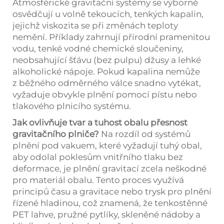
Atmosférické gravitační systémy se výborně
osvědčují u volně tekoucích, tenkých kapalin,
jejichž viskozita se při změnách teploty
nemění. Příklady zahrnují přírodní pramenitou
vodu, tenké vodné chemické sloučeniny,
neobsahující šťávu (bez pulpu) džusy a lehké
alkoholické nápoje. Pokud kapalina nemůže
z běžného odměrného válce snadno vytékat,
vyžaduje obvykle plnění pomocí pístu nebo
tlakového plnicího systému.
Jak ovlivňuje tvar a tuhost obalu přesnost
gravitačního plniče?
Na rozdíl od systémů
plnění pod vakuem, které vyžadují tuhý obal,
aby odolal poklesům vnitřního tlaku bez
deformace, je plnění gravitací zcela neškodné
pro materiál obalu. Tento proces využívá
principů času a gravitace nebo trysk pro plnění
řízené hladinou, což znamená, že tenkostěnné
PET lahve, pružné pytlíky, skleněné nádoby a