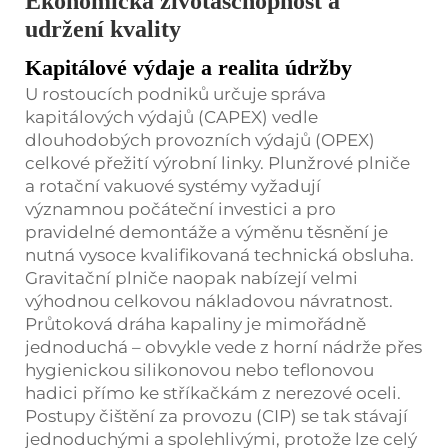
Ekonomická životaschopnost a
udržení kvality
Kapitálové výdaje a realita údržby
U rostoucích podniků určuje správa
kapitálových výdajů (CAPEX) vedle
dlouhodobých provozních výdajů (OPEX)
celkové přežití výrobní linky. Plunžrové plniče
a rotační vakuové systémy vyžadují
významnou počáteční investici a pro
pravidelné demontáže a výměnu těsnění je
nutná vysoce kvalifikovaná technická obsluha.
Gravitační plniče naopak nabízejí velmi
výhodnou celkovou nákladovou návratnost.
Průtoková dráha kapaliny je mimořádně
jednoduchá – obvykle vede z horní nádrže přes
hygienickou silikonovou nebo teflonovou
hadici přímo ke stříkačkám z nerezové oceli.
Postupy čištění za provozu (CIP) se tak stávají
jednoduchými a spolehlivými, protože lze celý