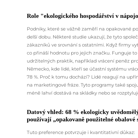
Role "ekologického hospodářství v nápoj
Podniky, které se vážně zaměří na opakované pou
delší dobu. Některé studie ukazují, že tyto společ
zákazníků ve srovnání s ostatními. Když firmy vy
co přináší hodnotu pro jejich značku. Funguje to
udržitelných praktik, například vrácení peněz p
Německo, kde lidé, kteří se účastní systému vrác
78 %. Proč k tomu dochází? Lidé reagují na upřím
na marketingové fráze. Tyto programy také spojují
méně lahví dostává na skládky nebo se rozptyluje
Datový vhled: 68 % ekologicky uvědoměl
používají „opakovaně použitelné obalové
Tuto preference potvrzuje i kvantitativní důkaz: