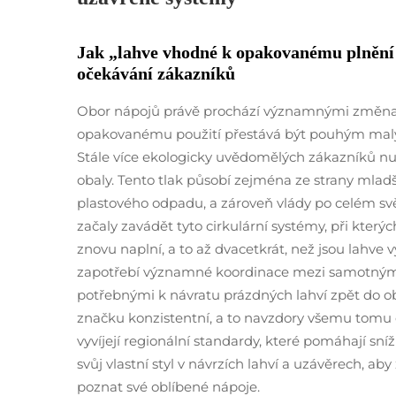
Jak „lahve vhodné k opakovanému plnění
očekávání zákazníků
Obor nápojů právě prochází významnými změnami
opakovanému použití přestává být pouhým malým
Stále více ekologicky uvědomělých zákazníků nut
obaly. Tento tlak působí zejména ze strany mlad
plastového odpadu, a zároveň vlády po celém světě
začaly zavádět tyto cirkulární systémy, při kterých
znovu naplní, a to až dvacetkrát, než jsou lahve
zapotřebí významné koordinace mezi samotným b
potřebnými k návratu prázdných lahví zpět do ob
značku konzistentní, a to navzdory všemu tomu
vyvíjejí regionální standardy, které pomáhají sní
svůj vlastní styl v návrzích lahví a uzávěrech, 
poznat své oblíbené nápoje.