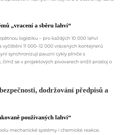
témů „vracení a sběru lahví“
zpětnou logistiku – pro každých 10 000 lahví
 vyčištění 11 000–12 000 vrácených kontejnerů
yní synchronizují pauzní cykly plniče s
ímž se v projektových pivovarech snížil prostoj o
 bezpečnosti, dodržování předpisů a
pakovaně používaných lahví“
i spolu mechanické systémy i chemické reakce.