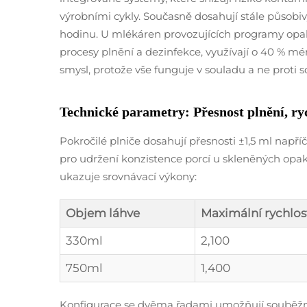
výrobními cykly. Současně dosahují stále působiv
hodinu. U mlékáren provozujících programy opak
procesy plnění a dezinfekce, využívají o 40 % m
smysl, protože vše funguje v souladu a ne proti 
Technické parametry: Přesnost plnění, ry
Pokročilé plniče dosahují přesnosti ±1,5 ml napříč
pro udržení konzistence porcí u skleněných opa
ukazuje srovnávací výkony:
Objem láhve
Maximální rychlost
330ml
2,100
750ml
1,400
Konfigurace se dvěma řadami umožňují souběžné