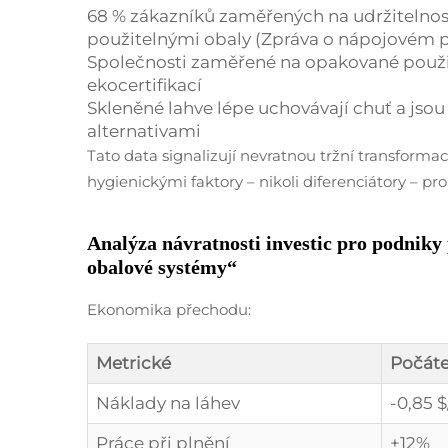
68 % zákazníků zaměřených na udržitelnos
použitelnými obaly (Zpráva o nápojovém 
Společnosti zaměřené na opakované použití
ekocertifikací
Skleněné lahve lépe uchovávají chuť a jso
alternativami
Tato data signalizují nevratnou tržní transformac
hygienickými faktory – nikoli diferenciátory – pr
Analýza návratnosti investic pro podniky
obalové systémy“
Ekonomika přechodu:
Metrické
Počáte
Náklady na láhev
-0,85 $
Práce při plnění
+12%