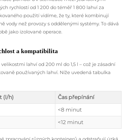
ých rychlostí od 1 200 do téměř 1 800 lahví za
ovaného použití vidíme, že ty, které kombinují
éně vody než provozy s oddělenými systémy. To dává
sobě jako izolované operace.
chlost a kompatibilita
 velikostmi lahví od 200 ml do 1,5 l – což je zásadní
kovaně používaných lahví. Níže uvedená tabulka
 (l/h)
Čas přepínání
<8 minut
<12 minut
 zpracování různých kontejnerů a odstraňují úzká