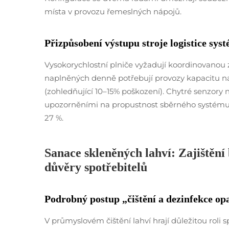
místa v provozu řemeslných nápojů.
Přizpůsobení výstupu stroje logistice sys
Vysokorychlostní plniče vyžadují koordinovanou 
naplněných denně potřebují provozy kapacitu na
(zohledňující 10–15% poškození). Chytré senzory n
upozorněními na propustnost sběrného systému, č
27 %.
Sanace skleněných lahví: Zajištění
důvěry spotřebitelů
Podrobný postup „čištění a dezinfekce o
V průmyslovém čištění lahví hrají důležitou rol