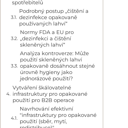
spotřebitelů
Podrobný postup „čištění a
dezinfekce opakovaně
používaných lahví“
Normy FDA a EU pro
„dezinfekci a čištění
skleněných lahví“
Analýza kontroverze: Může
použití skleněných lahví
opakovaně dosáhnout stejné
úrovně hygieny jako
jednorázové použití?
Vytváření škálovatelné
infrastruktury pro opakované
použití pro B2B operace
Navrhování efektivní
"infrastruktury pro opakované
použití (sběr, mytí,
redistribuce)"