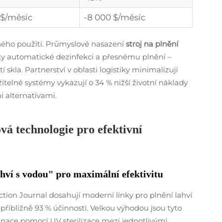
 $/měsíc
-8 000 $/měsíc
aného použití. Průmyslové nasazení
stroj na plnění
íky automatické dezinfekci a přesnému plnění –
skla. Partnerství v oblasti logistiky minimalizují
telné systémy vykazují o 34 % nižší životní náklady
i alternativami.
ová technologie pro efektivní
ahví s vodou" pro maximální efektivitu
ion Journal dosahují moderní linky pro plnění lahví
řibližně 93 % účinnosti. Velkou výhodou jsou tyto
inace pomocí UV sterilizace mezi jednotlivými