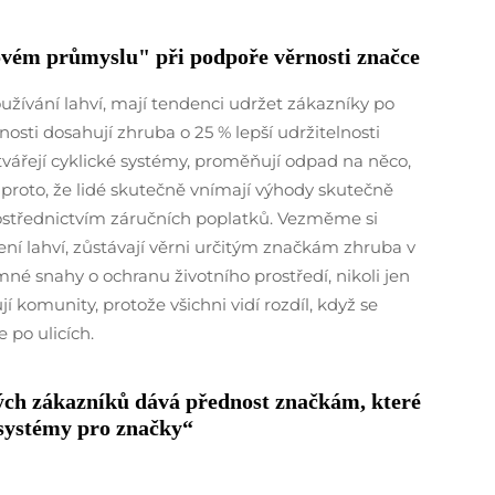
ovém průmyslu" při podpoře věrnosti značce
žívání lahví, mají tendenci udržet zákazníky po
nosti dosahují zhruba o 25 % lepší udržitelnosti
tvářejí cyklické systémy, proměňují odpad na něco,
 proto, že lidé skutečně vnímají výhody skutečně
rostřednictvím záručních poplatků. Vezměme si
ení lahví, zůstávají věrni určitým značkám zhruba v
né snahy o ochranu životního prostředí, nikoli jen
 komunity, protože všichni vidí rozdíl, když se
 po ulicích.
ých zákazníků dává přednost značkám, které
 systémy pro značky“