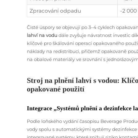
Zpracování odpadu
-2 000
Čisté úspory se objevují po 3–4 cyklech opakov
lahví na vodu
dále zvyšuje návratnost investic d
klíčové pro škálování operací opakovaného použití 
náklady na redistribuci, přičemž opakovaně použi
na obalové materiály ve srovnání s jednorázovým
Stroj na plnění lahví s vodou: Klíč
opakované použití
Integrace „Systémů plnění a dezinfekce l
Podle loňského vydání časopisu Beverage Product
vody spolu s automatickými systémy dezinfekce p
integrované systémy, které snižují riziko kontam