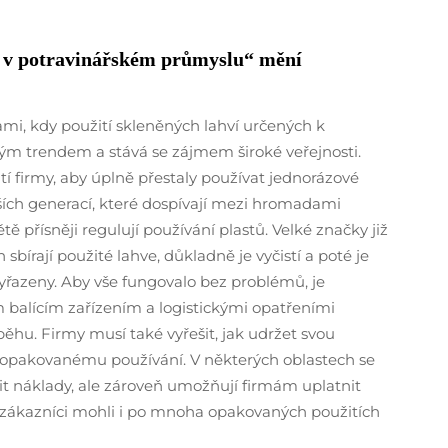
 v potravinářském průmyslu“ mění
, kdy použití skleněných lahví určených k
 trendem a stává se zájmem široké veřejnosti.
í firmy, aby úplně přestaly používat jednorázové
ších generací, které dospívají mezi hromadami
 přísněji regulují používání plastů. Velké značky již
 sbírají použité lahve, důkladně je vyčistí a poté je
 vyřazeny. Aby vše fungovalo bez problémů, je
alícím zařízením a logistickými opatřeními
ěhu. Firmy musí také vyřešit, jak udržet svou
 opakovanému používání. V některých oblastech se
žit náklady, ale zároveň umožňují firmám uplatnit
aby zákazníci mohli i po mnoha opakovaných použitích