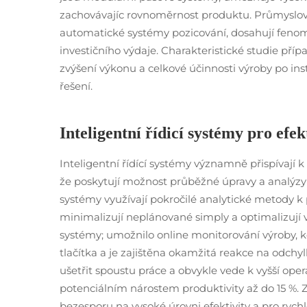
zachovávajíc rovnoměrnost produktu. Průmyslové 
automatické systémy pozicování, dosahují fenom
investičního výdaje. Charakteristické studie př
zvýšení výkonu a celkové účinnosti výroby po i
řešení.
Inteligentní řídicí systémy pro efe
Inteligentní řídící systémy významně přispívají k
že poskytují možnost průběžné úpravy a analýzy 
systémy využívají pokročilé analytické metody k
minimalizují neplánované simply a optimalizují v
systémy; umožnilo online monitorování výroby, k
tlačítka a je zajištěna okamžitá reakce na odchy
ušetřit spoustu práce a obvykle vede k vyšší opera
potenciálním nárostem produktivity až do 15 %. Zis
bezesporu na vysoké úrovni efektivity a pro rychl