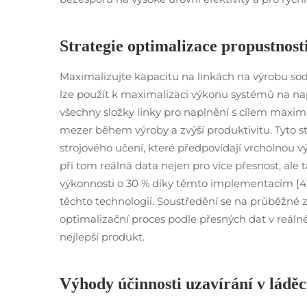
Strategie optimalizace propustnost
Maximalizujte kapacitu na linkách na výrobu sodo
lze použít k maximalizaci výkonu systémů na nap
všechny složky linky pro naplnění s cílem maximal
mezer během výroby a zvýší produktivitu. Tyto 
strojového učení, které předpovídají vrcholnou v
při tom reálná data nejen pro více přesnost, ale ta
výkonnosti o 30 % díky těmto implementacím [42
těchto technologií. Soustředění se na průběžné
optimalizační proces podle přesných dat v reáln
nejlepší produkt.
Výhody účinnosti uzavírání v ládě