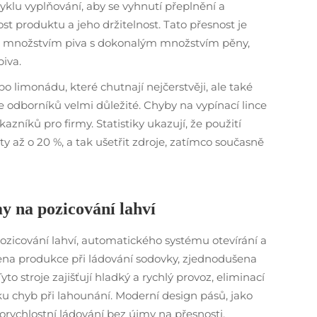
yklu vyplňování, aby se vyhnutí přeplnění a
t produktu a jeho držitelnost. Tato přesnost je
ou množstvím piva s dokonalým množstvím pěny,
iva.
o limonádu, které chutnají nejčerstvěji, ale také
 odborníků velmi důležité. Chyby na vypínací lince
ákazníků pro firmy. Statistiky ukazují, že použití
y až o 20 %, a tak ušetřit zdroje, zatímco současně
y na pozicování lahví
zicování lahví, automatického systému otevírání a
ena produkce při ládování sodovky, zjednodušena
to stroje zajišťují hladký a rychlý provoz, eliminací
ku chyb při lahounání. Moderní design pásů, jako
rychlostní ládování bez újmy na přesnosti,