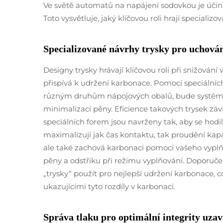
Ve světě automatů na napájení sodovkou je účin
Toto vysvětluje, jaký klíčovou roli hrají specializo
Specializované návrhy trysky pro uchován
Designy trysky hrávají klíčovou roli při snižová
přispívá k udržení karbonace. Pomocí speciálních 
různým druhům nápojových obalů, bude systém 
minimalizací pěny. Eficience takových trysek závi
speciálních forem jsou navrženy tak, aby se hodi
maximalizují jak čas kontaktu, tak proudění kapa
ale také zachová karbonaci pomocí vašeho vyplň
pěny a odstřiku při režimu vyplňování. Doporučen
„trysky“ použít pro nejlepší udržení karbonace, 
ukazujícími tyto rozdíly v karbonaci.
Správa tlaku pro optimální integrity uzav