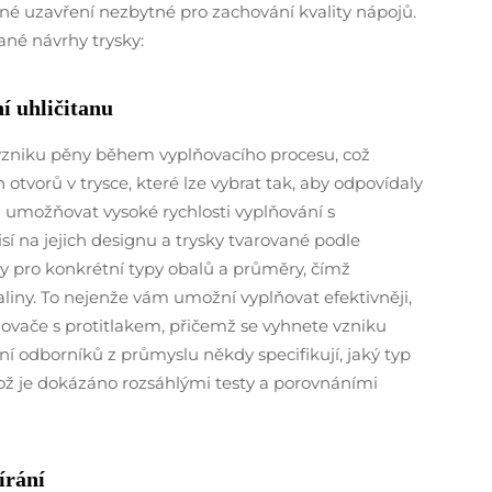
né uzavření nezbytné pro zachování kvality nápojů.
vané návrhy trysky:
í uhličitanu
ní vzniku pěny během vyplňovacího procesu, což
otvorů v trysce, které lze vybrat tak, aby odpovídaly
umožňovat vysoké rychlosti vyplňování s
sí na jejich designu a trysky tvarované podle
ly pro konkrétní typy obalů a průměry, čímž
liny. To nejenže vám umožní vyplňovat efektivněji,
ovače s protitlakem, přičemž se vyhnete vzniku
í odborníků z průmyslu někdy specifikují, jaký typ
což je dokázáno rozsáhlými testy a porovnáními
írání