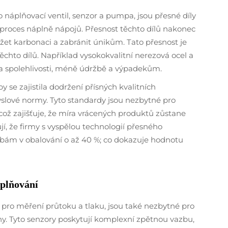
 náplňovací ventil, senzor a pumpa, jsou přesné díly
ní proces náplně nápojů. Přesnost těchto dílů nakonec
ržet karbonaci a zabránit únikům. Tato přesnost je
ěchto dílů. Například vysokokvalitní nerezová ocel a
a spolehlivosti, méně údržbě a výpadekům.
 se zajistila dodržení přísných kvalitních
myslové normy. Tyto standardy jsou nezbytné pro
což zajišťuje, že míra vrácených produktů zůstane
í, že firmy s vyspělou technologií přesného
hybám v obalování o až 40 %; co dokazuje hodnotu
aplňování
 pro měření průtoku a tlaku, jsou také nezbytné pro
liny. Tyto senzory poskytují komplexní zpětnou vazbu,