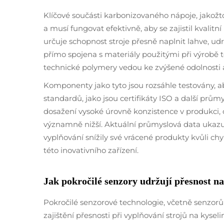
Klíčové součásti karbonizovaného nápoje, jakožto
a musí fungovat efektivně, aby se zajistil kvalit
určuje schopnost stroje přesně naplnit lahve, ud
přímo spojena s materiály použitými při výrobě t
technické polymery vedou ke zvýšené odolnosti 
Komponenty jako tyto jsou rozsáhle testovány, aby
standardů, jako jsou certifikáty ISO a další prů
dosažení vysoké úrovně konzistence v produkci, 
významně nižší. Aktuální průmyslová data ukazuj
vyplňování snížily své vrácené produkty kvůli c
této inovativního zařízení.
Jak pokročilé senzory udržují přesnost n
Pokročilé senzorové technologie, včetně senzorů
zajištění přesnosti při vyplňování strojů na kyse