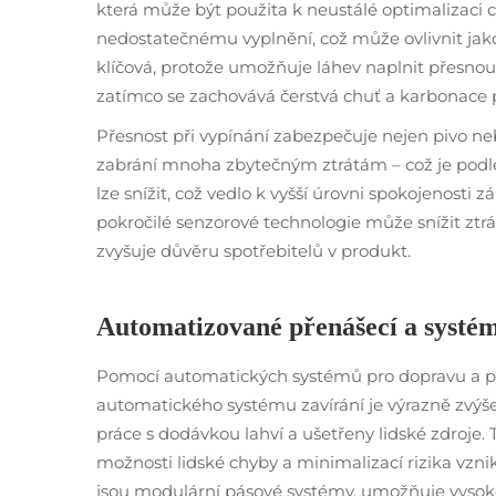
která může být použita k neustálé optimalizaci c
nedostatečnému vyplnění, což může ovlivnit jakos
klíčová, protože umožňuje láhev naplnit přesn
zatímco se zachovává čerstvá chuť a karbonace p
Přesnost při vypínání zabezpečuje nejen pivo neb
zabrání mnoha zbytečným ztrátám – což je podle
lze snížit, což vedlo k vyšší úrovni spokojenosti z
pokročilé senzorové technologie může snížit ztrát
zvyšuje důvěru spotřebitelů v produkt.
Automatizované přenášecí a systém
Pomocí automatických systémů pro dopravu a po
automatického systému zavírání je výrazně zvýš
práce s dodávkou lahví a ušetřeny lidské zdroje. Ty
možnosti lidské chyby a minimalizací rizika vzni
jsou modulární pásové systémy, umožňuje vysoko