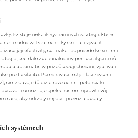
i
vky. Existuje několik významných strategií, které
lnění sodovky. Tyto techniky se snaží vyvážit
izace její efektivity, což nakonec povede ke snížení
strategie jsou dále zdokonalovány pomocí algoritmů
ýrobu a automaticky přizpůsobují chování, využívají
ké pro flexibilitu. Porovnávací testy hlásí zvýšení
], čímž dávají důkaz o revolučním potenciálu
 zlepšování umožňuje společnostem upravit svůj
ém čase, aby udržely nejlepší provoz a dodaly
cích systémech