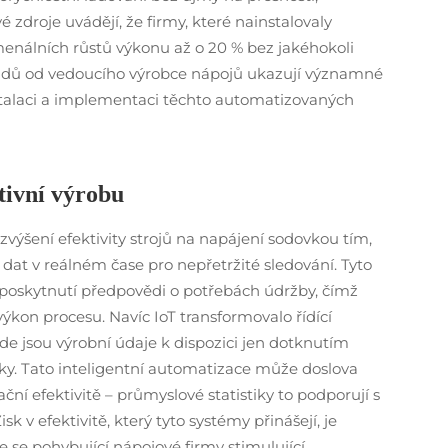
zdroje uvádějí, že firmy, které nainstalovaly
enálních růstů výkonu až o 20 % bez jakéhokoli
ípadů od vedoucího výrobce nápojů ukazují významné
nstalaci a implementaci těchto automatizovaných
ktivní výrobu
 zvýšení efektivity strojů na napájení sodovkou tím,
dat v reálném čase pro nepřetržité sledování. Tyto
 poskytnutí předpovědi o potřebách údržby, čímž
ýkon procesu. Navíc IoT transformovalo řídící
de jsou výrobní údaje k dispozici jen dotknutím
lky. Tato inteligentní automatizace může doslova
ční efektivitě – průmyslové statistiky to podporují s
k v efektivitě, který tyto systémy přinášejí, je
e se pohybující nápojové firmy stimulující.