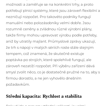
možnosti a zaměřuje se na konkrétní trhy, a proto
potřebují plnicí systémy, které jsou zároveň flexibilní a
nezničují rozpočet. Pro takovéto podniky fungují
manuální nebo polozásobníky velmi dobře. Jsou
rozumně ceněny a zvládnou různé výrobní plány,
takže firmy mohou upravovat výrobu podle potřeby,
aniž by utratily majlant. Průmyslové zprávy ukazují,
že trh s nápoji v malých sériích roste stále stejným
tempem, což znamená, že skutečně existuje
poptávka po strojích, které spolehlivě fungují, ale
zároveň nezatíží rozpočet. Při výběru zařízení dává
smysl zvolit něco, co je dostatečně pružné na to, aby s
firmou dorostlo, a ne jen vyhovělo dnešním
požadavkům.
Střední kapacita: Rychlost a stabilita