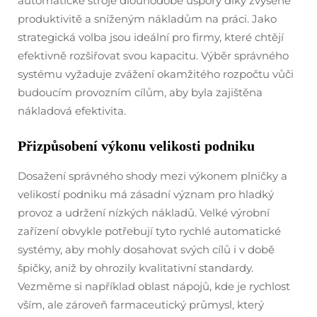
automatické stroje dlouhodobé úspory díky zvýšené
produktivitě a sníženým nákladům na práci. Jako
strategická volba jsou ideální pro firmy, které chtějí
efektivně rozšiřovat svou kapacitu. Výběr správného
systému vyžaduje zvážení okamžitého rozpočtu vůči
budoucím provozním cílům, aby byla zajištěna
nákladová efektivita.
Přizpůsobení výkonu velikosti podniku
Dosažení správného shody mezi výkonem plničky a
velikostí podniku má zásadní význam pro hladký
provoz a udržení nízkých nákladů. Velké výrobní
zařízení obvykle potřebují tyto rychlé automatické
systémy, aby mohly dosahovat svých cílů i v době
špičky, aniž by ohrozily kvalitativní standardy.
Vezměme si například oblast nápojů, kde je rychlost
vším, ale zároveň farmaceutický průmysl, který