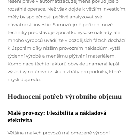
řešení právě v automatizaci, zejména pokud jde o
rozsáhlé operace. Než však dojde k větším investicím,
měly by společnosti pečlivě analyzovat své
návratnosti investic. Samozřejmě pořízení nové
techniky představuje zpočátku vysoké náklady, ale
mnoho výrobců uvádí, že v pozdějších fázích dochází
k úsporám díky nižším provozním nákladům, vyšší
týdenní výrobě a menšímu plýtvání materiálem.
Kombinace těchto faktorů obvykle znamená lepší
výsledky na úrovni zisku a ztráty pro podniky, které
myslí dopředu.
Hodnocení potřeb výrobního objemu
Malé provozy: Flexibilita a nákladová
efektivita
Většina malých provozů má omezené výrobní