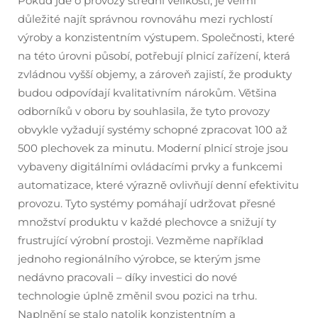
Pokud jde o provozy střední velikosti, je velmi
důležité najít správnou rovnováhu mezi rychlostí
výroby a konzistentním výstupem. Společnosti, které
na této úrovni působí, potřebují plnicí zařízení, která
zvládnou vyšší objemy, a zároveň zajistí, že produkty
budou odpovídají kvalitativním nárokům. Většina
odborníků v oboru by souhlasila, že tyto provozy
obvykle vyžadují systémy schopné zpracovat 100 až
500 plechovek za minutu. Moderní plnicí stroje jsou
vybaveny digitálními ovládacími prvky a funkcemi
automatizace, které výrazně ovlivňují denní efektivitu
provozu. Tyto systémy pomáhají udržovat přesné
množství produktu v každé plechovce a snižují ty
frustrující výrobní prostoji. Vezměme například
jednoho regionálního výrobce, se kterým jsme
nedávno pracovali – díky investici do nové
technologie úplně změnil svou pozici na trhu.
Naplnění se stalo natolik konzistentním a