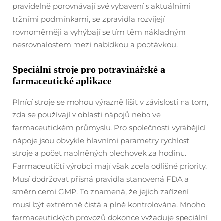
pravidelně porovnávají své vybavení s aktuálními
tržními podmínkami, se zpravidla rozvíjejí
rovnoměrněji a vyhýbají se tím těm nákladným
nesrovnalostem mezi nabídkou a poptávkou.
Speciální stroje pro potravinářské a
farmaceutické aplikace
Plnící stroje se mohou výrazně lišit v závislosti na tom,
zda se používají v oblasti nápojů nebo ve
farmaceutickém průmyslu. Pro společnosti vyrábějící
nápoje jsou obvykle hlavními parametry rychlost
stroje a počet naplněných plechovek za hodinu.
Farmaceutičtí výrobci mají však zcela odlišné priority.
Musí dodržovat přísná pravidla stanovená FDA a
směrnicemi GMP. To znamená, že jejich zařízení
musí být extrémně čistá a plně kontrolována. Mnoho
farmaceutických provozů dokonce vyžaduje speciální