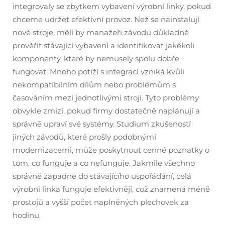
integrovaly se zbytkem vybavení výrobní linky, pokud
chceme udržet efektivní provoz. Než se nainstalují
nové stroje, měli by manažeři závodu důkladně
prověřit stávající vybavení a identifikovat jakékoli
komponenty, které by nemusely spolu dobře
fungovat. Mnoho potíží s integrací vzniká kvůli
nekompatibilním dílům nebo problémům s
časováním mezi jednotlivými stroji. Tyto problémy
obvykle zmizí, pokud firmy dostatečně naplánují a
správně upraví své systémy. Studium zkušeností
jiných závodů, které prošly podobnými
modernizacemi, může poskytnout cenné poznatky o
tom, co funguje a co nefunguje. Jakmile všechno
správně zapadne do stávajícího uspořádání, celá
výrobní linka funguje efektivněji, což znamená méně
prostojů a vyšší počet naplněných plechovek za
hodinu.