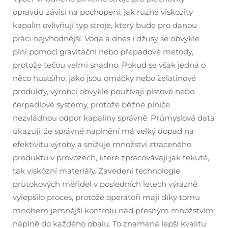
opravdu závisí na pochopení, jak různé viskozity
kapalin ovlivňují typ stroje, který bude pro danou
práci nejvhodnější. Voda a dnes i džusy se obvykle
plní pomocí gravitační nebo přepadové metody,
protože tečou velmi snadno. Pokud se však jedná o
něco hustšího, jako jsou omáčky nebo želatinové
produkty, výrobci obvykle používají pístové nebo
čerpadlové systémy, protože běžné plniče
nezvládnou odpor kapaliny správně. Průmyslová data
ukazují, že správné naplnění má velký dopad na
efektivitu výroby a snižuje množství ztraceného
produktu v provozech, které zpracovávají jak tekuté,
tak viskózní materiály. Zavedení technologie
průtokových měřidel v posledních letech výrazně
vylepšilo proces, protože operátoři mají díky tomu
mnohem jemnější kontrolu nad přesným množstvím
náplně do každého obalu. To znamená lepší kvalitu