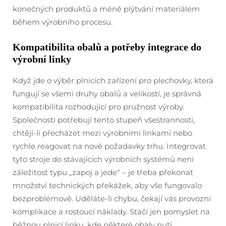
konečných produktů a méně plýtvání materiálem
během výrobního procesu.
Kompatibilita obalů a potřeby integrace do
výrobní linky
Když jde o výběr plnicích zařízení pro plechovky, která
fungují se všemi druhy obalů a velikostí, je správná
kompatibilita rozhodující pro pružnost výroby.
Společnosti potřebují tento stupeň všestrannosti,
chtějí-li přecházet mezi výrobními linkami nebo
rychle reagovat na nové požadavky trhu. Integrovat
tyto stroje do stávajících výrobních systémů není
záležitost typu „zapoj a jede“ – je třeba překonat
množství technických překážek, aby vše fungovalo
bezproblémově. Uděláte-li chybu, čekají vás provozní
komplikace a rostoucí náklady. Stačí jen pomyslet na
běžnou plnicí linku, kde některé obaly nutí