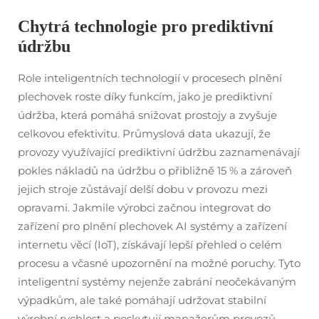
Chytrá technologie pro prediktivní
údržbu
Role inteligentních technologií v procesech plnění
plechovek roste díky funkcím, jako je prediktivní
údržba, která pomáhá snižovat prostojy a zvyšuje
celkovou efektivitu. Průmyslová data ukazují, že
provozy využívající prediktivní údržbu zaznamenávají
pokles nákladů na údržbu o přibližně 15 % a zároveň
jejich stroje zůstávají delší dobu v provozu mezi
opravami. Jakmile výrobci začnou integrovat do
zařízení pro plnění plechovek AI systémy a zařízení
internetu věcí (IoT), získávají lepší přehled o celém
procesu a včasné upozornění na možné poruchy. Tyto
inteligentní systémy nejenže zabrání neočekávaným
výpadkům, ale také pomáhají udržovat stabilní
výrobní rychlost a poskytují manažerům provozů