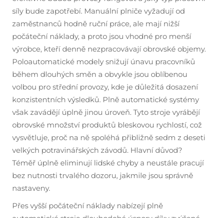
síly bude zapotřebí. Manuální plniče vyžadují od
zaměstnanců hodně ruční práce, ale mají nižší
počáteční náklady, a proto jsou vhodné pro menší
výrobce, kteří denně nezpracovávají obrovské objemy.
Poloautomatické modely snižují únavu pracovníků
během dlouhých směn a obvykle jsou oblíbenou
volbou pro střední provozy, kde je důležitá dosazení
konzistentních výsledků. Plně automatické systémy
však zavádějí úplně jinou úroveň. Tyto stroje vyrábějí
obrovské množství produktů bleskovou rychlostí, což
vysvětluje, proč na ně spoléhá přibližně sedm z deseti
velkých potravinářských závodů. Hlavní důvod?
Téměř úplně eliminují lidské chyby a neustále pracují
bez nutnosti trvalého dozoru, jakmile jsou správně
nastaveny.
Přes vyšší počáteční náklady nabízejí plně