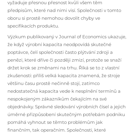
vyžaduje přesnou přesnost kvůli všem těm
předpisům, které nad nimi visí. Společnosti v tomto
oboru si prostě nemohou dovolit chyby ve
specifikacích produktu.
Výzkum publikovaný v Journal of Economics ukazuje,
že když výrobní kapacita neodpovídá skutečné
poptávce, čelí společnosti často plýtvání zdroji a
penězi, které dříve či později zmizí, protože se snaží
držet krok se změnami na trhu. Říká se to z vlastní
zkušenosti: příliš velká kapacita znamená, že stroje
většinu času prostě nečinně stojí, zatímco
nedostatečná kapacita vede k nesplnění termínů a
nespokojeným zákazníkům čekajícím na své
objednávky. Správné sledování výrobních čísel a jejich
úměrné přizpůsobení skutečným potřebám podniku
pomáhá vyhnout se těmto problémům jak
finančním, tak operačním. Společnosti, které