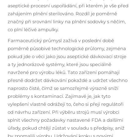
aseptické procesní uspořádání, při kterém je vše před
zahájením plnění sterilováno. Rozdíl je poměrně
značný při srovnání linky na plnění sodovky s něčím,
co plní léčivé ampulky.
Farmaceutický průmysl zažívá v poslední době
poměrně působivé technologické průlomy, zejména
pokud jde o věci jako jsou aseptické dávkovací stroje
a ty jednorázové systémy, které jsou speciálně
navržené pro výrobu léků. Tato zařízení pomáhají
přesně dodržet dávkování pokaždé a udržet všechno
naprosto čisté, čímž se samozřejmě výrazně sníží
problémy s kontaminací. Zajímavé je, jak tyto
vylepšení vlastně odrážejí to, čeho si přejí regulátoři
od návrhu zařízení. Při výběru strojů musí výrobci
splnit všechny požadavky nastavené FDA a dalšími
úřady, pokud chtějí zůstat v souladu s předpisy, aniž
by zpomalili výrobu. Udržování kroku s novými